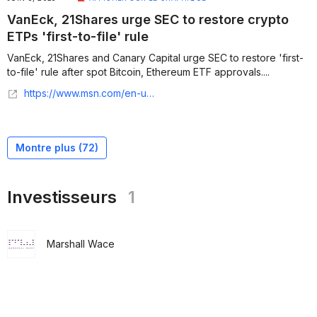
VanEck, 21Shares urge SEC to restore crypto
ETPs 'first-to-file' rule
VanEck, 21Shares and Canary Capital urge SEC to restore 'first-
to-file' rule after spot Bitcoin, Ethereum ETF approvals....
https://www.msn.com/en-us/money/markets/vaneck-21shares-urge-sec-to-restore-crypto-etps-first-to-file-rule/ar-AA1GeWJX
Montre plus (
72
)
Investisseurs
1
Marshall Wace