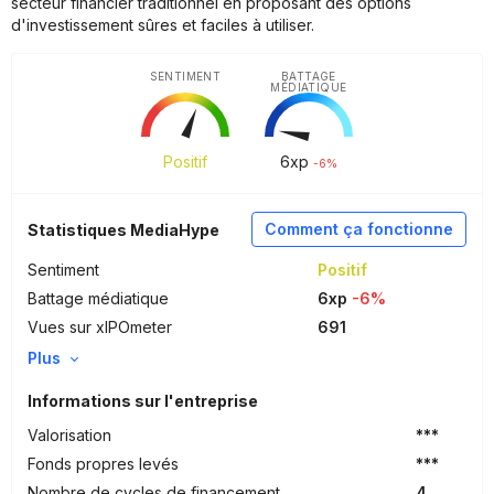
secteur financier traditionnel en proposant des options
d'investissement sûres et faciles à utiliser.
SENTIMENT
BATTAGE
MÉDIATIQUE
Positif
6
xp
-6%
Comment ça fonctionne
Statistiques MediaHype
Sentiment
Positif
Battage médiatique
6xp
-6%
Vues sur xIPOmeter
691
Plus
Informations sur l'entreprise
Valorisation
***
Fonds propres levés
***
Nombre de cycles de financement
4