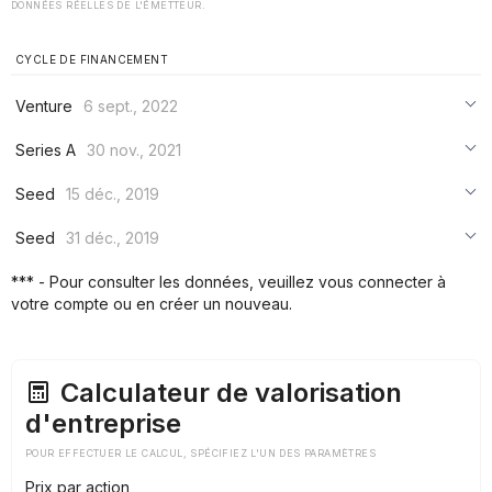
DONNÉES RÉELLES DE L'ÉMETTEUR.
CYCLE DE FINANCEMENT
Venture
6 sept., 2022
***
Series A
30 nov., 2021
***
***
Seed
15 déc., 2019
***
***
***
Seed
31 déc., 2019
***
***
***
*** - Pour consulter les données, veuillez vous connecter à
***
votre compte ou en créer un nouveau.
***
***
Calculateur de valorisation
d'entreprise
POUR EFFECTUER LE CALCUL, SPÉCIFIEZ L'UN DES PARAMÈTRES
Prix par action