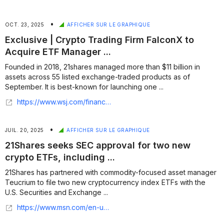
•
OCT. 23, 2025
AFFICHER SUR LE GRAPHIQUE
Exclusive | Crypto Trading Firm FalconX to
Acquire ETF Manager ...
Founded in 2018, 21shares managed more than $11 billion in
assets across 55 listed exchange-traded products as of
September. It is best-known for launching one ...
https://www.wsj.com/finance/currencies/crypto-trading-firm-falconx-to-buy-etf-manager-21shares-f77cb4d3?gaa_at=eafs&gaa_n=AWEtsqd77CZvX7Nb8AOKnwlEVrvgtrB_KcWIHds_PCwb5BkFkwKLDQRkkNGy&gaa_ts=68f9f2bf&gaa_sig=ItEwiWIea4pea7WS8tzU2MdYIAQ3CQTC57A4Kmr9PjZo-6OyV_2KAmML51PhSZXJ0p4Pn3EvKRPCgRoyNtRI-g%3D%3D
•
JUIL. 20, 2025
AFFICHER SUR LE GRAPHIQUE
21Shares seeks SEC approval for two new
crypto ETFs, including ...
21Shares has partnered with commodity-focused asset manager
Teucrium to file two new cryptocurrency index ETFs with the
U.S. Securities and Exchange ...
https://www.msn.com/en-us/money/markets/21shares-seeks-sec-approval-for-two-new-crypto-etfs-including-one-without-bitcoin/ar-AA1ITMB2?ocid=finance-verthp-feeds