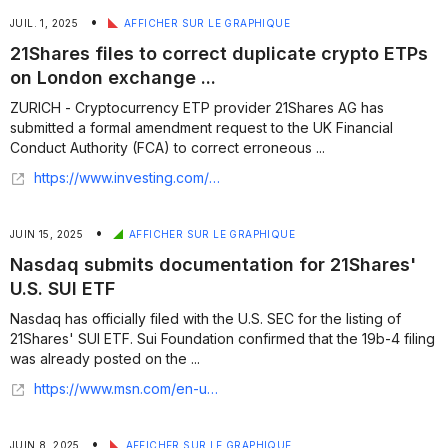
•
JUIL. 1, 2025
AFFICHER SUR LE GRAPHIQUE
21Shares files to correct duplicate crypto ETPs
on London exchange ...
ZURICH - Cryptocurrency ETP provider 21Shares AG has
submitted a formal amendment request to the UK Financial
Conduct Authority (FCA) to correct erroneous ...
https://www.investing.com/news/company-news/21shares-files-to-correct-duplicate-crypto-etps-on-london-exchange-93CH-4117399
•
JUIN 15, 2025
AFFICHER SUR LE GRAPHIQUE
Nasdaq submits documentation for 21Shares'
U.S. SUI ETF
Nasdaq has officially filed with the U.S. SEC for the listing of
21Shares' SUI ETF. Sui Foundation confirmed that the 19b-4 filing
was already posted on the ...
https://www.msn.com/en-us/money/markets/nasdaq-submits-documentation-for-21shares-us-sui-etf/ar-AA1GvPLG
•
JUIN 8, 2025
AFFICHER SUR LE GRAPHIQUE