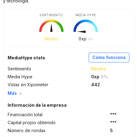
y tecnología.
SENTIMIENTO
MEDIA HYPE
Neutro
0
xp
0%
Cómo funciona
MediaHype stats
Sentimiento
Neutro
Media Hype
0xp
0%
Vistas en Xipometer
442
Más
Información de la empresa
Financiación total
***
Capital propio obtenido
***
Número de rondas
5