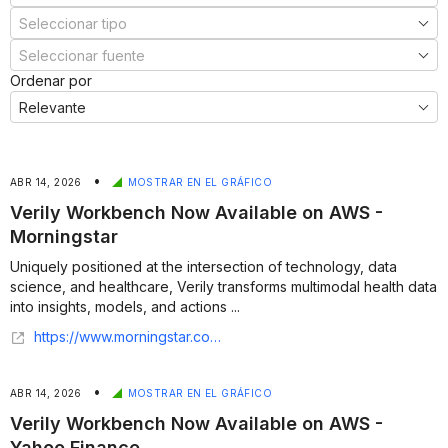
Ordenar por
•
ABR 14, 2026
MOSTRAR EN EL GRÁFICO
Verily Workbench Now Available on AWS -
Morningstar
Uniquely positioned at the intersection of technology, data
science, and healthcare, Verily transforms multimodal health data
into insights, models, and actions ...
https://www.morningstar.com/news/business-wire/20260414244955/verily-workbench-now-available-on-aws
•
ABR 14, 2026
MOSTRAR EN EL GRÁFICO
Verily Workbench Now Available on AWS -
Yahoo Finance