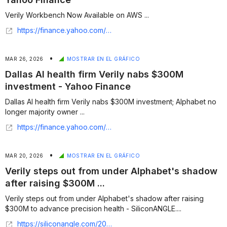
Verily Workbench Now Available on AWS ...
https://finance.yahoo.com/sectors/healthcare/articles/verily-workbench-now-available-aws-144500776.html
•
MAR 26, 2026
MOSTRAR EN EL GRÁFICO
Dallas AI health firm Verily nabs $300M
investment - Yahoo Finance
Dallas AI health firm Verily nabs $300M investment; Alphabet no
longer majority owner ...
https://finance.yahoo.com/sectors/healthcare/articles/dallas-ai-health-firm-verily-110001970.html
•
MAR 20, 2026
MOSTRAR EN EL GRÁFICO
Verily steps out from under Alphabet's shadow
after raising $300M ...
Verily steps out from under Alphabet's shadow after raising
$300M to advance precision health - SiliconANGLE....
https://siliconangle.com/2026/03/19/verily-steps-alphabets-shadow-raising-300m-advance-precision-health/