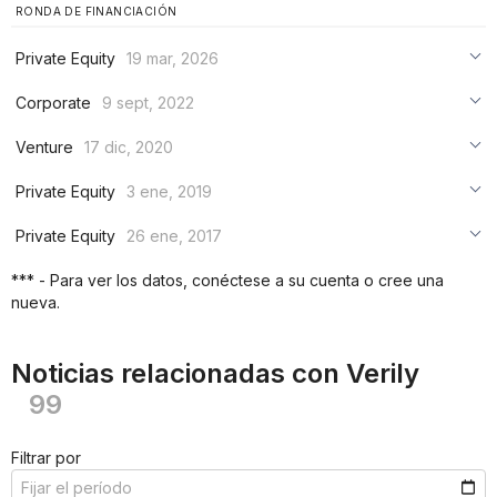
RONDA DE FINANCIACIÓN
Private Equity
19 mar, 2026
***
Corporate
9 sept, 2022
***
***
Venture
17 dic, 2020
***
***
***
Private Equity
3 ene, 2019
***
***
***
Private Equity
26 ene, 2017
***
***
***
*** - Para ver los datos, conéctese a su cuenta o cree una
***
nueva.
***
***
Noticias relacionadas con Verily
99
Filtrar por