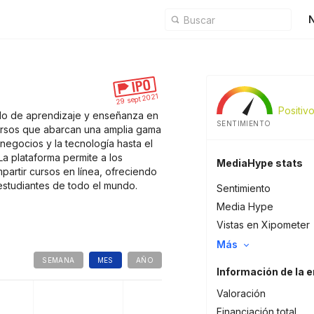
N
29 sept 2021
Positiv
o de aprendizaje y enseñanza en
SENTIMIENTO
cursos que abarcan una amplia gama
negocios y la tecnología hasta el
La plataforma permite a los
MediaHype stats
partir cursos en línea, ofreciendo
estudiantes de todo el mundo.
Sentimiento
Media Hype
Vistas en Xipometer
Más
SEMANA
MES
AÑO
Información de la 
Valoración
Financiación total