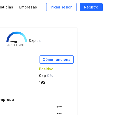
oticias
Empresas
Iniciar sesión
Registro
o
0
xp
0%
MEDIA HYPE
Cómo funciona
Positivo
0xp
0%
192
empresa
***
***