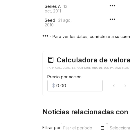
Series A
12
***
oct, 2011
Seed
31 ago,
***
2010
*** - Para ver los datos, conéctese a su cue
Calculadora de valor
PARA CALCULAR, ESPECIFIQUE UNO DE LOS PARÁMETROS
Precio por acción
Noticias relacionadas co
Filtrar por