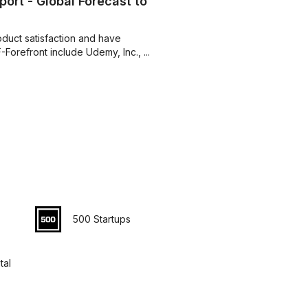
ort - Global Forecast to
oduct satisfaction and have
Forefront include Udemy, Inc., ...
500 Startups
tal