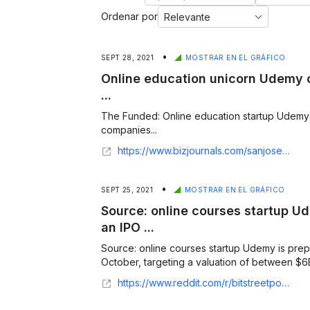
Ordenar por
•
SEPT 28, 2021
MOSTRAR EN EL GRÁFICO
Online education unicorn Udemy c
...
The Funded: Online education startup Udemy 
companies...
https://www.bizjournals.com/sanjose/news/2021/09/27/education-startup-udemy-could-join-ipo-queue.html
•
SEPT 25, 2021
MOSTRAR EN EL GRÁFICO
Source: online courses startup Ude
an IPO ...
Source: online courses startup Udemy is prepa
October, targeting a valuation of between $6
https://www.reddit.com/r/bitstreetpost/comments/pupliz/source_online_courses_startup_udemy_is_preparing/