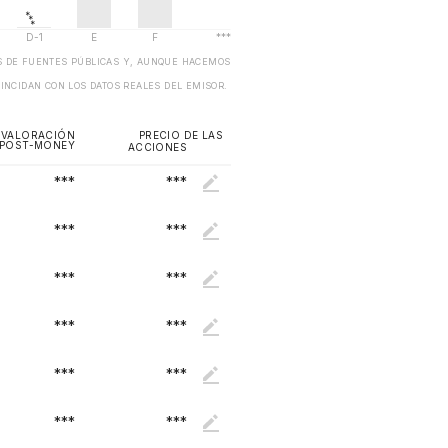
OS DE FUENTES PÚBLICAS Y, AUNQUE HACEMOS
OINCIDAN CON LOS DATOS REALES DEL EMISOR.
VALORACIÓN
PRECIO DE LAS
POST-MONEY
ACCIONES
***
***
***
***
***
***
***
***
***
***
***
***