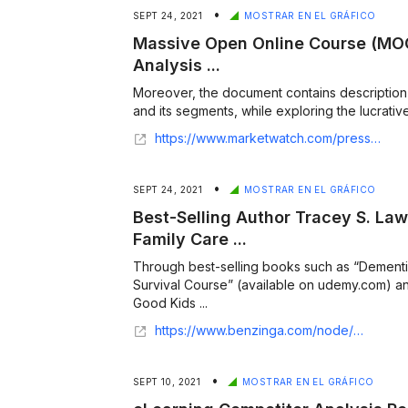
•
SEPT 24, 2021
MOSTRAR EN EL GRÁFICO
Massive Open Online Course (MO
Analysis ...
Moreover, the document contains description 
and its segments, while exploring the lucrative.
https://www.marketwatch.com/press-release/massive-open-online-course-mooc-platforms-market-analysis-with-key-players-applications-trends-and-forecasts-to-2026-2021-09-23
•
SEPT 24, 2021
MOSTRAR EN EL GRÁFICO
Best-Selling Author Tracey S. L
Family Care ...
Through best-selling books such as “Dementia
Survival Course” (available on udemy.com) a
Good Kids ...
https://www.benzinga.com/node/23081674
•
SEPT 10, 2021
MOSTRAR EN EL GRÁFICO