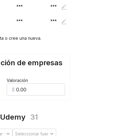
***
***
***
***
nta o cree una nueva.
ación de empresas
Valoración
n Udemy
31