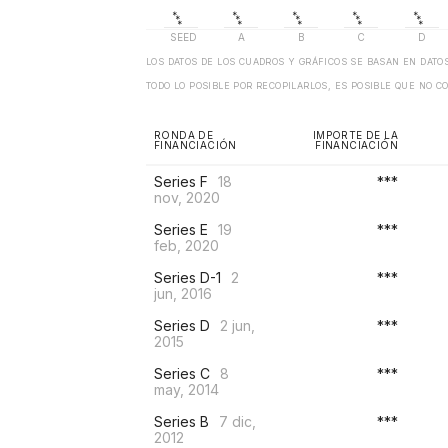
LOS DATOS DE LOS CUADROS Y GRÁFICOS SE BASAN EN DAT
TODO LO POSIBLE POR RECOPILARLOS, ES POSIBLE QUE NO C
RONDA DE
IMPORTE DE LA
FINANCIACIÓN
FINANCIACIÓN
Series F
18
***
nov, 2020
Series E
19
***
feb, 2020
Series D-1
2
***
jun, 2016
Series D
2 jun,
***
2015
Series C
8
***
may, 2014
Series B
7 dic,
***
2012