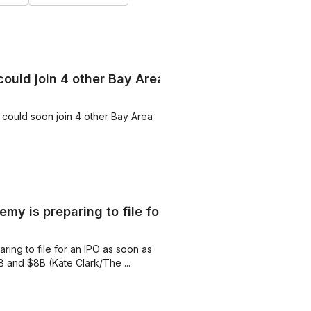
ould join 4 other Bay Area
could soon join 4 other Bay Area
my is preparing to file for
ring to file for an IPO as soon as
B and $8B (Kate Clark/The ...