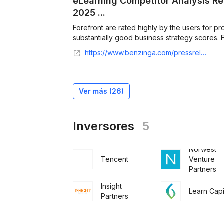
eLearning Competitor Analysis Rep
2025 ...
Forefront are rated highly by the users for pr
substantially good business strategy scores. F-
https://www.benzinga.com/pressreleases/21/09/g22863051/elearning-competitor-analysis-report-global-forecast-to-2025
Ver más (
26
)
Inversores
5
Norwest
Tencent
Venture
Partners
Insight
Learn Capi
Partners