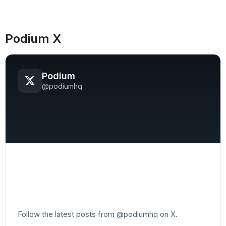
Podium X
Podium
@podiumhq
Follow the latest posts from @podiumhq on X.