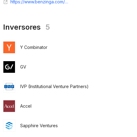
https://www.benzinga.com/pressreleases/21/10/n23421000/podium-appoints-former-shopify-executive-loren-padelford-as-chief-operating-officer
Inversores
5
Y Combinator
GV
IVP (Institutional Venture Partners)
Accel
Sapphire Ventures