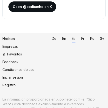
Open @podiumhq on X
De
En
Es
Fr
Ru
Sv
Noticias
Empresas
Favoritos
Feedback
Condiciones de uso
Iniciar sesión
Registro
La información proporcionada en Xipometer.com (el "Sitio
Web") está destinada exclusivamente a inversores