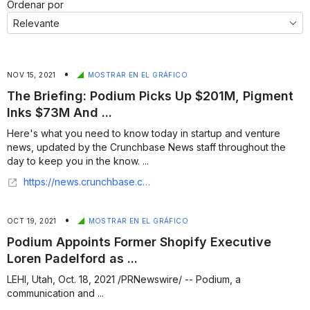
Ordenar por
•
NOV 15, 2021
MOSTRAR EN EL GRÁFICO
The Briefing: Podium Picks Up $201M, Pigment
Inks $73M And ...
Here's what you need to know today in startup and venture
news, updated by the Crunchbase News staff throughout the
day to keep you in the know. ...
https://news.crunchbase.com/news/briefing-11-15-21/
•
OCT 19, 2021
MOSTRAR EN EL GRÁFICO
Podium Appoints Former Shopify Executive
Loren Padelford as ...
LEHI, Utah, Oct. 18, 2021 /PRNewswire/ -- Podium, a
communication and ...