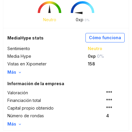
Neutro
0
xp
0%
Cómo funciona
MediaHype stats
Sentimiento
Neutro
Media Hype
0xp
0%
Vistas en Xipometer
158
Más
Información de la empresa
Valoración
***
Financiación total
***
Capital propio obtenido
***
Número de rondas
4
Más