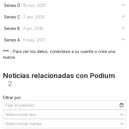
Series D
15 nov, 2021
***
Series C
7 abr, 2020
***
***
Series B
7 jun, 2018
***
***
***
Series A
11 may, 2017
***
***
***
*** - Para ver los datos, conéctese a su cuenta o cree una
***
nueva.
***
***
Noticias relacionadas con Podium
2
Filtrar por