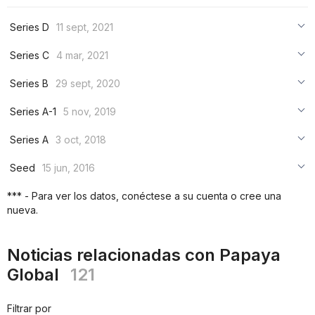
Series D
11 sept, 2021
***
Series C
4 mar, 2021
***
***
Series B
29 sept, 2020
***
***
***
Series A-1
5 nov, 2019
***
***
***
Series A
3 oct, 2018
***
***
***
Seed
15 jun, 2016
***
***
***
*** - Para ver los datos, conéctese a su cuenta o cree una
***
nueva.
***
***
Noticias relacionadas con Papaya
Global
121
Filtrar por