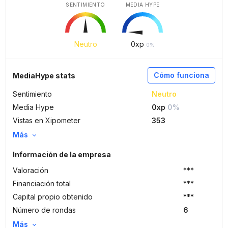
SENTIMIENTO
MEDIA HYPE
Neutro
0
xp
0%
Cómo funciona
MediaHype stats
Sentimiento
Neutro
Media Hype
0xp
0%
Vistas en Xipometer
353
Más
Información de la empresa
Valoración
***
Financiación total
***
Capital propio obtenido
***
Número de rondas
6
Más