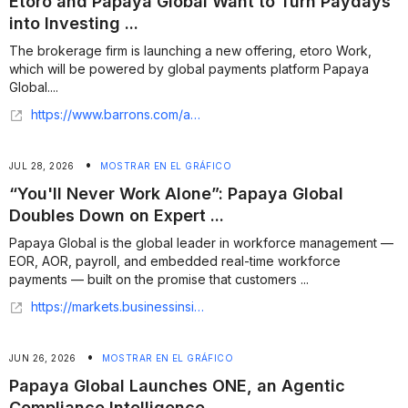
Etoro and Papaya Global Want to Turn Paydays
into Investing ...
The brokerage firm is launching a new offering, etoro Work,
which will be powered by global payments platform Papaya
Global....
https://www.barrons.com/advisor/articles/etoro-and-papaya-global-want-to-turn-paydays-into-investing-opportunities-23812f16
•
JUL 28, 2026
MOSTRAR EN EL GRÁFICO
“You'll Never Work Alone”: Papaya Global
Doubles Down on Expert ...
Papaya Global is the global leader in workforce management —
EOR, AOR, payroll, and embedded real-time workforce
payments — built on the promise that customers ...
https://markets.businessinsider.com/news/stocks/you-ll-never-work-alone-papaya-global-doubles-down-on-expert-support-and-launches-360-ai---layer-1036364838
•
JUN 26, 2026
MOSTRAR EN EL GRÁFICO
Papaya Global Launches ONE, an Agentic
Compliance Intelligence ...