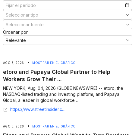
Ordenar por
•
AGO 5, 2026
MOSTRAR EN EL GRÁFICO
etoro and Papaya Global Partner to Help
Workers Grow Their ...
NEW YORK, Aug. 04, 2026 (GLOBE NEWSWIRE) -- etoro, the
NASDAQ-listed trading and investing platform, and Papaya
Global, a leader in global workforce ...
https://www.streetinsider.com/Globe+Newswire/etoro+and+Papaya+Global+Partner+to+Help+Workers+Grow+Their+Wealth+Directly+from+Their+Pay/26862387.html
•
AGO 5, 2026
MOSTRAR EN EL GRÁFICO