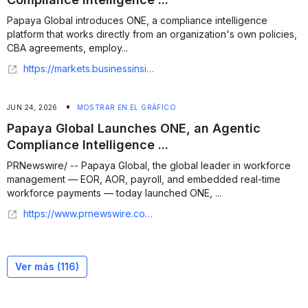
Papaya Global introduces ONE, a compliance intelligence
platform that works directly from an organization's own policies,
CBA agreements, employ...
https://markets.businessinsider.com/news/stocks/papaya-global-launches-one-an-agentic-compliance-intelligence-platform-tailored-to-each-organization-1036279523
•
JUN 24, 2026
MOSTRAR EN EL GRÁFICO
Papaya Global Launches ONE, an Agentic
Compliance Intelligence ...
PRNewswire/ -- Papaya Global, the global leader in workforce
management — EOR, AOR, payroll, and embedded real-time
workforce payments — today launched ONE, ...
https://www.prnewswire.com/news-releases/papaya-global-launches-one-an-agentic-compliance-intelligence-platform-tailored-to-each-organization-302807523.html
Ver más (
116
)