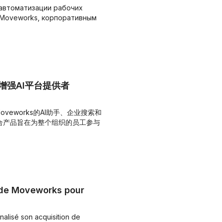
автоматизации рабочих
 Moveworks, корпоративным
s以增强AI平台提供者
oveworks的AI助手、企业搜索和
合产品旨在为整个组织的员工参与
n de Moveworks pour
lisé son acquisition de