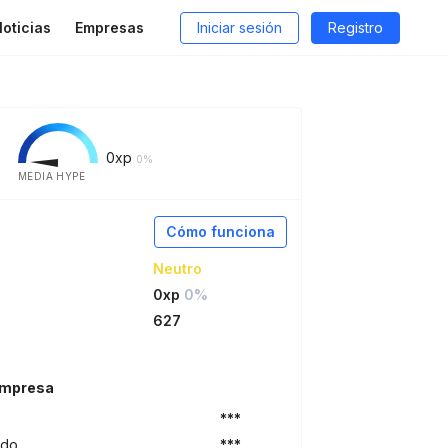
oticias
Empresas
Iniciar sesión
Registro
0
xp
0%
MEDIA HYPE
Cómo funciona
Neutro
0xp
0%
627
empresa
***
ido
***