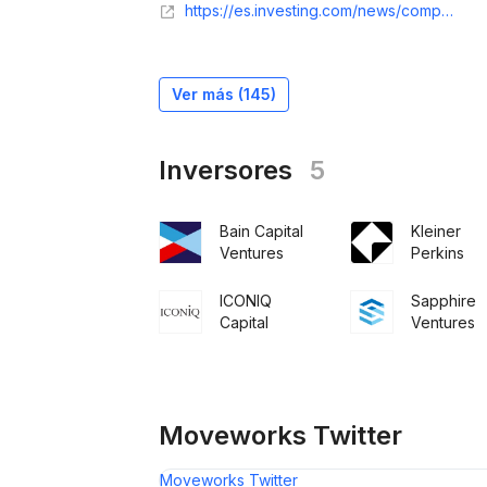
https://es.investing.com/news/company-news/servicenow-completa-la-adquisicion-de-moveworks-para-mejorar-su-plataforma-de-ia-93CH-3436330
Ver más (
145
)
Inversores
5
Bain Capital
Kleiner
Ventures
Perkins
ICONIQ
Sapphire
Capital
Ventures
Moveworks Twitter
Moveworks Twitter