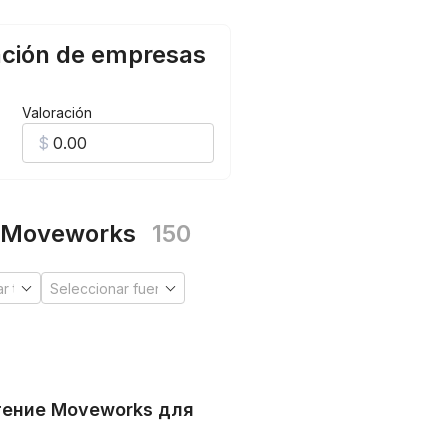
ación de empresas
Valoración
n Moveworks
150
тение Moveworks для