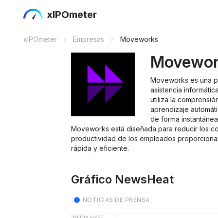
xIPOmeter
xIPOmeter
Empresas
Moveworks
Movewor
Moveworks es una pl
asistencia informáti
utiliza la comprensió
aprendizaje automáti
de forma instantánea
Moveworks está diseñada para reducir los co
productividad de los empleados proporcionan
rápida y eficiente.
Gráfico NewsHeat
NOTICIAS DE PRENSA