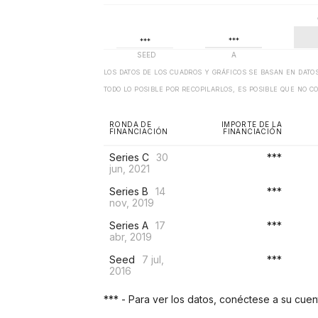
LOS DATOS DE LOS CUADROS Y GRÁFICOS SE BASAN EN DAT
TODO LO POSIBLE POR RECOPILARLOS, ES POSIBLE QUE NO C
RONDA DE
IMPORTE DE LA
FINANCIACIÓN
FINANCIACIÓN
Series C
30
***
jun, 2021
Series B
14
***
nov, 2019
Series A
17
***
abr, 2019
Seed
7 jul,
***
2016
*** - Para ver los datos, conéctese a su cue