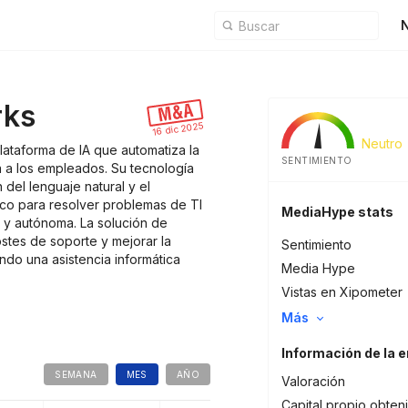
N
ks
16 dic 2025
Neutro
ataforma de IA que automatiza la
SENTIMIENTO
ca a los empleados. Su tecnología
n del lenguaje natural y el
co para resolver problemas de TI
MediaHype stats
 y autónoma. La solución de
stes de soporte y mejorar la
Sentimiento
do una asistencia informática
Media Hype
Vistas en Xipometer
Más
Información de la 
SEMANA
MES
AÑO
Valoración
Capital propio obten