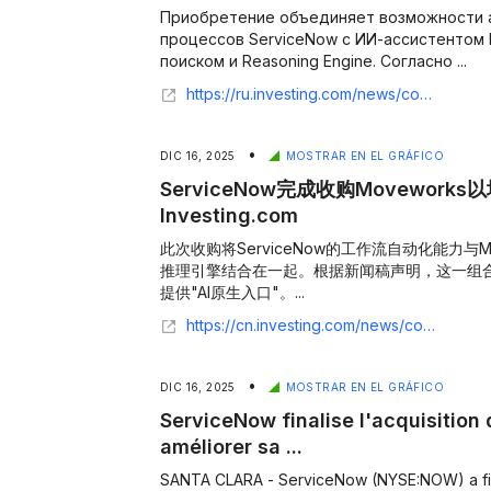
Приобретение объединяет возможности 
процессов ServiceNow с ИИ-ассистентом
поиском и Reasoning Engine. Согласно ...
https://ru.investing.com/news/company-news/article-93CH-3037087
•
DIC 16, 2025
MOSTRAR EN EL GRÁFICO
ServiceNow完成收购Movework
Investing.com
此次收购将ServiceNow的工作流自动化能力与M
推理引擎结合在一起。根据新闻稿声明，这一组
提供"AI原生入口"。...
https://cn.investing.com/news/company-news/article-93CH-3128451
•
DIC 16, 2025
MOSTRAR EN EL GRÁFICO
ServiceNow finalise l'acquisitio
améliorer sa ...
SANTA CLARA - ServiceNow (NYSE:NOW) a fina