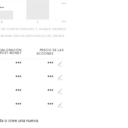
OS DE FUENTES PÚBLICAS Y, AUNQUE HACEMOS
OINCIDAN CON LOS DATOS REALES DEL EMISOR.
VALORACIÓN
PRECIO DE LAS
POST-MONEY
ACCIONES
***
***
***
***
***
***
***
***
nta o cree una nueva.