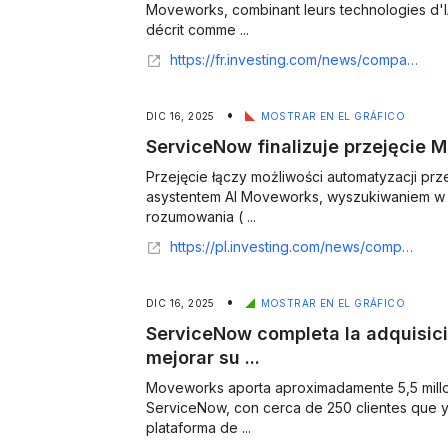
Moveworks, combinant leurs technologies d'I
décrit comme ...
https://fr.investing.com/news/company-news/servicenow-finalise-lacquisition-de-moveworks-pour-ameliorer-sa-plateforme-dia-93CH-3188647
•
DIC 16, 2025
MOSTRAR EN EL GRÁFICO
ServiceNow finalizuje przejęcie 
Przejęcie łączy możliwości automatyzacji pr
asystentem AI Moveworks, wyszukiwaniem w pr
rozumowania ( ...
https://pl.investing.com/news/company-news/servicenow-finalizuje-przejecie-moveworks-aby-wzmocnic-platforme-ai-93CH-1210373
•
DIC 16, 2025
MOSTRAR EN EL GRÁFICO
ServiceNow completa la adquisic
mejorar su ...
Moveworks aporta aproximadamente 5,5 mill
ServiceNow, con cerca de 250 clientes que ya
plataforma de ...