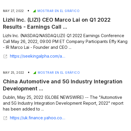
•
MAY 27, 2022
MOSTRAR EN EL GRÁFICO
Lizhi Inc. (LIZI) CEO Marco Lai on Q1 2022
Results - Earnings Call ...
Lizhi Inc. (NASDAQ:NASDAQ:LIZI) Q1 2022 Earnings Conference
Call May 26, 2022, 09:00 PM ET Company Participants Effy Kang
- IR Marco Lai - Founder and CEO ...
https://seekingalpha.com/article/4514916-lizhi-inc-lizi-ceo-marco-lai-on-q1-2022-results-earnings-call-transcript
•
MAY 25, 2022
MOSTRAR EN EL GRÁFICO
China Automotive and 5G Industry Integration
Development ...
Dublin, May 25, 2022 (GLOBE NEWSWIRE) -- The "Automotive
and 5G Industry Integration Development Report, 2022" report
has been added to ...
https://uk.finance.yahoo.com/news/china-automotive-5g-industry-integration-082300978.html