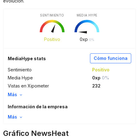
evolución.
SENTIMIENTO
MEDIA HYPE
Positivo
0
xp
0%
Cómo funciona
MediaHype stats
Sentimiento
Positivo
Media Hype
0xp
0%
Vistas en Xipometer
232
Más
Información de la empresa
Más
Gráfico NewsHeat