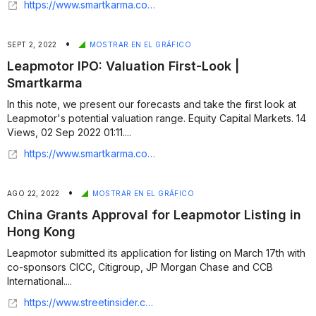
https://www.smartkarma.com/insights/leapmotor-ipo-forecasts-and-valuation
•
SEPT 2, 2022
MOSTRAR EN EL GRÁFICO
Leapmotor IPO: Valuation First-Look |
Smartkarma
In this note, we present our forecasts and take the first look at
Leapmotor's potential valuation range. Equity Capital Markets. 14
Views, 02 Sep 2022 01:11....
https://www.smartkarma.com/insights/leapmotor-ipo-valuation-first-look
•
AGO 22, 2022
MOSTRAR EN EL GRÁFICO
China Grants Approval for Leapmotor Listing in
Hong Kong
Leapmotor submitted its application for listing on March 17th with
co-sponsors CICC, Citigroup, JP Morgan Chase and CCB
International....
https://www.streetinsider.com/Hot+List/China+Grants+Approval+for+Leapmotor+Listing+in+Hong+Kong/20493860.html