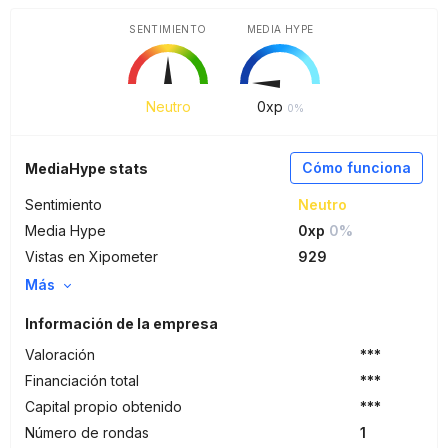
SENTIMIENTO
MEDIA HYPE
Neutro
0
xp
0%
Cómo funciona
MediaHype stats
Sentimiento
Neutro
Media Hype
0xp
0%
Vistas en Xipometer
929
Más
Información de la empresa
Valoración
***
Financiación total
***
Capital propio obtenido
***
Número de rondas
1