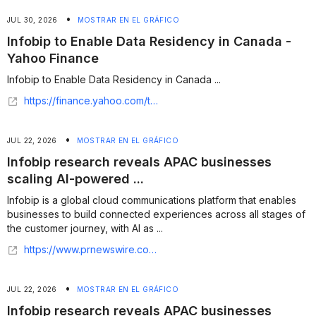
•
JUL 30, 2026
MOSTRAR EN EL GRÁFICO
Infobip to Enable Data Residency in Canada -
Yahoo Finance
Infobip to Enable Data Residency in Canada ...
https://finance.yahoo.com/technology/ai/articles/infobip-enable-data-residency-canada-110000608.html
•
JUL 22, 2026
MOSTRAR EN EL GRÁFICO
Infobip research reveals APAC businesses
scaling AI-powered ...
Infobip is a global cloud communications platform that enables
businesses to build connected experiences across all stages of
the customer journey, with AI as ...
https://www.prnewswire.com/apac/news-releases/infobip-research-reveals-apac-businesses-scaling-ai-powered-defenses-to-counter-surge-in-automated-fraud-302830163.html
•
JUL 22, 2026
MOSTRAR EN EL GRÁFICO
Infobip research reveals APAC businesses