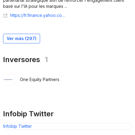
partenariat stratégique afin de renforcer l'engagement client
basé sur l'IA pour les marques ...
https://fr.finance.yahoo.com/actualites/infobip-digitas-middle-east-annoncent-173500930.html
Ver más (
297
)
Inversores
1
One Equity Partners
Infobip Twitter
Infobip Twitter