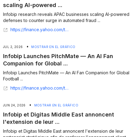
scaling AI-powered ...
Infobip research reveals APAC businesses scaling AI-powered
defenses to counter surge in automated fraud ...
https://finance.yahoo.com/technology/ai/articles/infobip-research-reveals-apac-businesses-030000986.html
•
JUL 2, 2026
MOSTRAR EN EL GRÁFICO
Infobip Launches PitchMate — An AI Fan
Companion for Global ...
Infobip Launches PitchMate — An AI Fan Companion for Global
Football ...
https://finance.yahoo.com/technology/ai/articles/infobip-launches-pitchmate-ai-fan-100000682.html
•
JUN 24, 2026
MOSTRAR EN EL GRÁFICO
Infobip et Digitas Middle East annoncent
l'extension de leur ...
Infobip et Digitas Middle East annoncent l'extension de leur