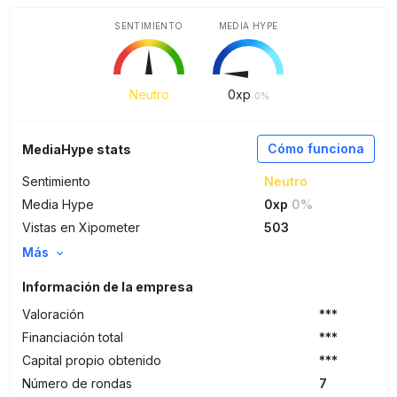
SENTIMIENTO
MEDIA HYPE
Neutro
0
xp
0%
Cómo funciona
MediaHype stats
Sentimiento
Neutro
Media Hype
0xp
0%
Vistas en Xipometer
503
Más
Información de la empresa
Valoración
***
Financiación total
***
Capital propio obtenido
***
Número de rondas
7