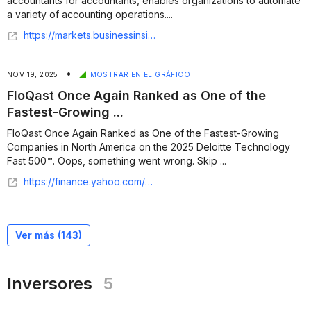
accountants for accountants, enables organizations to automate
a variety of accounting operations....
https://markets.businessinsider.com/news/stocks/floqast-once-again-ranked-as-one-of-the-fastest-growing-companies-in-north-america-on-the-2025-deloitte-technology-fast-500-1035578483
•
NOV 19, 2025
MOSTRAR EN EL GRÁFICO
FloQast Once Again Ranked as One of the
Fastest-Growing ...
FloQast Once Again Ranked as One of the Fastest-Growing
Companies in North America on the 2025 Deloitte Technology
Fast 500™. Oops, something went wrong. Skip ...
https://finance.yahoo.com/news/floqast-once-again-ranked-one-172700908.html
Ver más (
143
)
Inversores
5