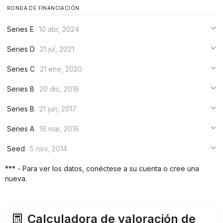
RONDA DE FINANCIACIÓN
Series E
10 abr, 2024
***
Series D
21 jul, 2021
***
***
Series C
21 ene, 2020
***
***
***
Series B
20 dic, 2018
***
***
***
Series B
21 jun, 2017
***
***
***
Series A
16 mar, 2016
***
***
***
Seed
5 nov, 2014
***
***
***
*** - Para ver los datos, conéctese a su cuenta o cree una
***
nueva.
***
***
Calculadora de valoración de