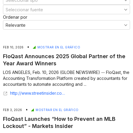
Ordenar por
•
FEB 10, 2026
MOSTRAR EN EL GRÁFICO
FloQast Announces 2025 Global Partner of the
Year Award Winners
LOS ANGELES, Feb. 10, 2026 (GLOBE NEWSWIRE) -- FloQast, the
Accounting Transformation Platform created by accountants for
accountants to automate accounting and ...
http://www.streetinsider.com/Globe+Newswire/FloQast+Announces+2025+Global+Partner+of+the+Year+Award+Winners/25972254.html
•
FEB 3, 2026
MOSTRAR EN EL GRÁFICO
FloQast Launches “How to Prevent an MLB
Lockout” - Markets Insider