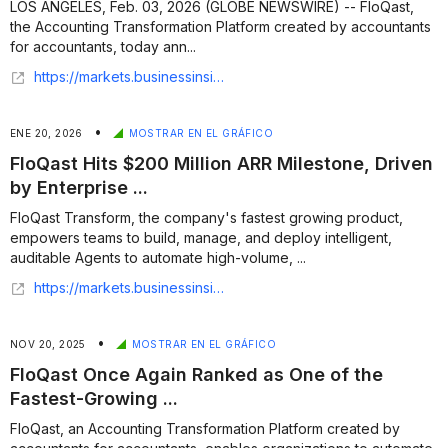
LOS ANGELES, Feb. 03, 2026 (GLOBE NEWSWIRE) -- FloQast,
the Accounting Transformation Platform created by accountants
for accountants, today ann...
https://markets.businessinsider.com/news/stocks/floqast-launches-how-to-prevent-an-mlb-lockout-an-8-part-series-exposing-the-financial-reality-behind-major-league-baseball-s-looming-labor-woes-1035778360
•
ENE 20, 2026
MOSTRAR EN EL GRÁFICO
FloQast Hits $200 Million ARR Milestone, Driven
by Enterprise ...
FloQast Transform, the company's fastest growing product,
empowers teams to build, manage, and deploy intelligent,
auditable Agents to automate high-volume, ...
https://markets.businessinsider.com/news/stocks/floqast-hits-200-million-arr-milestone-driven-by-enterprise-momentum-and-adoption-of-its-auditable-ai-agents-1035727456
•
NOV 20, 2025
MOSTRAR EN EL GRÁFICO
FloQast Once Again Ranked as One of the
Fastest-Growing ...
FloQast, an Accounting Transformation Platform created by