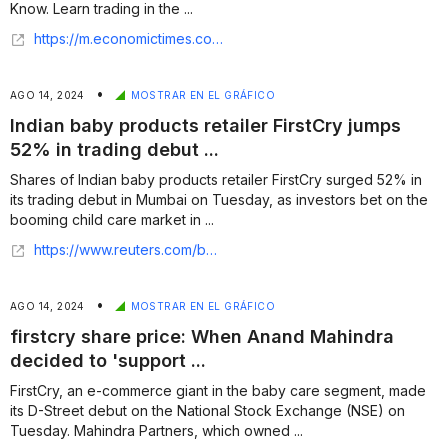
Know. Learn trading in the ...
https://m.economictimes.com/markets/stocks/news/firstcry-shares-jump-over-13-post-listing/articleshow/112493403.cms
•
AGO 14, 2024
MOSTRAR EN EL GRÁFICO
Indian baby products retailer FirstCry jumps
52% in trading debut ...
Shares of Indian baby products retailer FirstCry surged 52% in
its trading debut in Mumbai on Tuesday, as investors bet on the
booming child care market in ...
https://www.reuters.com/business/retail-consumer/indian-baby-products-retailer-firstcry-jumps-40-debut-trade-2024-08-13/
•
AGO 14, 2024
MOSTRAR EN EL GRÁFICO
firstcry share price: When Anand Mahindra
decided to 'support ...
FirstCry, an e-commerce giant in the baby care segment, made
its D-Street debut on the National Stock Exchange (NSE) on
Tuesday. Mahindra Partners, which owned ...