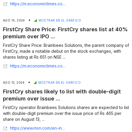
https://m.economictimes.com/news/company/corporate-trends/anand-mahindra-firstcry-share-price-mahindra-group-stake-baby-care-startup-nse-supam-maheshwari/articleshow/112497576.cms
•
AGO 14, 2024
MOSTRAR EN EL GRÁFICO
FirstCry Share Price: FirstCry shares list at 40%
premium over IPO ...
FirstCry Share Price: Brainbees Solutions, the parent company of
FirstCry, made a notable debut on the stock exchanges, with
shares listing at Rs 651 on NSE ...
https://m.economictimes.com/markets/stocks/news/firstcry-shares-lists-at-40-premium-over-ipo-price/articleshow/112483536.cms
•
AGO 13, 2024
MOSTRAR EN EL GRÁFICO
FirstCry shares likely to list with double-digit
premium over issue ...
FirstCry operator Brainbees Solutions shares are expected to list
with double-digit premium over the issue price of Rs 465 per
share on August 13, ...
https://www.msn.com/en-in/money/markets/firstcry-shares-likely-to-list-with-double-digit-premium-over-issue-price-on-august-13/ar-AA1oEJZz