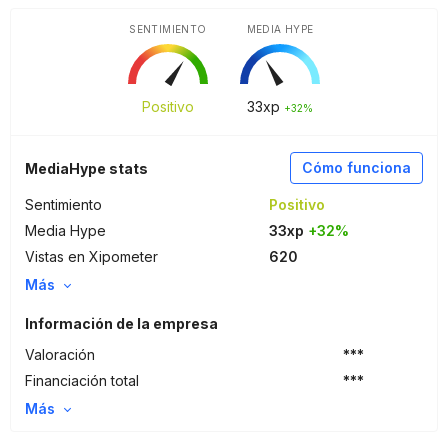
SENTIMIENTO
MEDIA HYPE
Positivo
33
xp
+32%
Cómo funciona
MediaHype stats
Sentimiento
Positivo
Media Hype
33xp
+32%
Vistas en Xipometer
620
Más
Información de la empresa
Valoración
***
Financiación total
***
Más