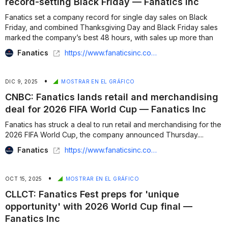
record-setting Black Friday — Fanatics Inc
Fanatics set a company record for single day sales on Black
Friday, and combined Thanksgiving Day and Black Friday sales
marked the company’s best 48 hours, with sales up more than
20% year-over-year on those days....
Fanatics
https://www.fanaticsinc.com/news/sports-business-journal-fanatics-posts-record-setting-black-friday
•
DIC 9, 2025
MOSTRAR EN EL GRÁFICO
CNBC: Fanatics lands retail and merchandising
deal for 2026 FIFA World Cup — Fanatics Inc
Fanatics has struck a deal to run retail and merchandising for the
2026 FIFA World Cup, the company announced Thursday....
Fanatics
https://www.fanaticsinc.com/news/cnbc-fanatics-lands-retail-and-merchandising-deal-for-2026-fifa-world-cup
•
OCT 15, 2025
MOSTRAR EN EL GRÁFICO
CLLCT: Fanatics Fest preps for 'unique
opportunity' with 2026 World Cup final —
Fanatics Inc