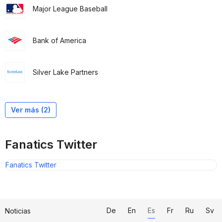
Major League Baseball
Bank of America
Silver Lake Partners
Silver Lake
Fidelity Management and Research Company
Ver más (2)
Fanatics Twitter
Fanatics Twitter
De
En
Es
Fr
Ru
Sv
Noticias