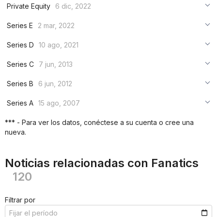
Private Equity
6 dic, 2022
***
Series E
2 mar, 2022
***
***
Series D
10 ago, 2021
***
***
***
Series C
7 jun, 2013
***
***
***
Series B
6 jun, 2012
***
***
***
Series A
15 ago, 2007
***
***
***
*** - Para ver los datos, conéctese a su cuenta o cree una
***
nueva.
***
***
Noticias relacionadas con Fanatics
120
Filtrar por