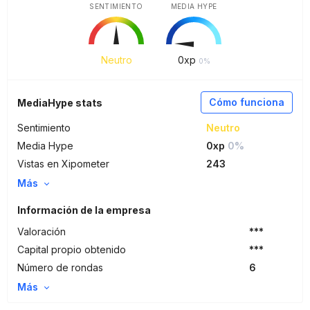
SENTIMIENTO
MEDIA HYPE
Neutro
0
xp
0%
Cómo funciona
MediaHype stats
Sentimiento
Neutro
Media Hype
0xp
0%
Vistas en Xipometer
243
Más
Información de la empresa
Valoración
***
Capital propio obtenido
***
Número de rondas
6
Más