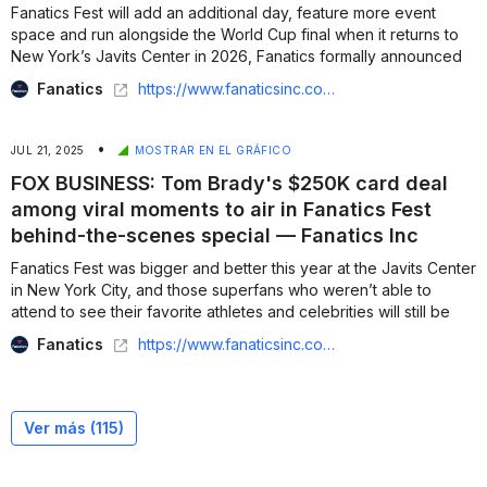
Fanatics Fest will add an additional day, feature more event
space and run alongside the World Cup final when it returns to
New York’s Javits Center in 2026, Fanatics formally announced
Friday....
Fanatics
https://www.fanaticsinc.com/news/cllct-fanatics-fest-preps-for-unique-opportunity-with-2026-world-cup-final
•
JUL 21, 2025
MOSTRAR EN EL GRÁFICO
FOX BUSINESS: Tom Brady's $250K card deal
among viral moments to air in Fanatics Fest
behind-the-scenes special — Fanatics Inc
Fanatics Fest was bigger and better this year at the Javits Center
in New York City, and those superfans who weren’t able to
attend to see their favorite athletes and celebrities will still be
able to get the full experience. ...
Fanatics
https://www.fanaticsinc.com/news/fox-business-tom-bradys-250k-card-deal-among-viral-moments-to-air-in-fanatics-fest-behind-the-scenes-special
Ver más (
115
)