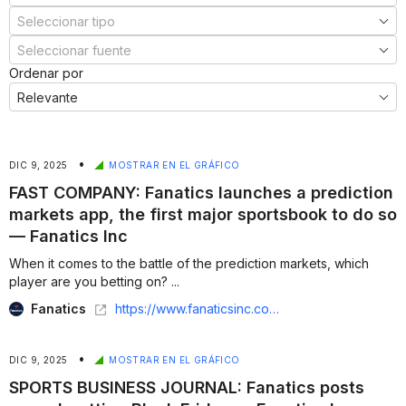
Ordenar por
•
DIC 9, 2025
MOSTRAR EN EL GRÁFICO
FAST COMPANY: Fanatics launches a prediction
markets app, the first major sportsbook to do so
— Fanatics Inc
When it comes to the battle of the prediction markets, which
player are you betting on? ...
Fanatics
https://www.fanaticsinc.com/news/fast-company-fanatics-launches-a-prediction-markets-app-the-first-major-sportsbook-to-do-so
•
DIC 9, 2025
MOSTRAR EN EL GRÁFICO
SPORTS BUSINESS JOURNAL: Fanatics posts