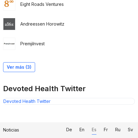
Eight Roads Ventures
Andreessen Horowitz
PremjiInvest
Flat World Partners
StartUp Health
Uprising Ventures
Ver más (3)
Devoted Health Twitter
Devoted Health Twitter
De
En
Es
Fr
Ru
Sv
Noticias