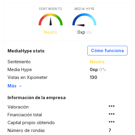
SENTIMIENTO
MEDIA HYPE
Neutro
0
xp
0%
Cómo funciona
MediaHype stats
Sentimiento
Neutro
Media Hype
0xp
0%
Vistas en Xipometer
130
Más
Información de la empresa
Valoración
***
Financiación total
***
Capital propio obtenido
***
Número de rondas
7