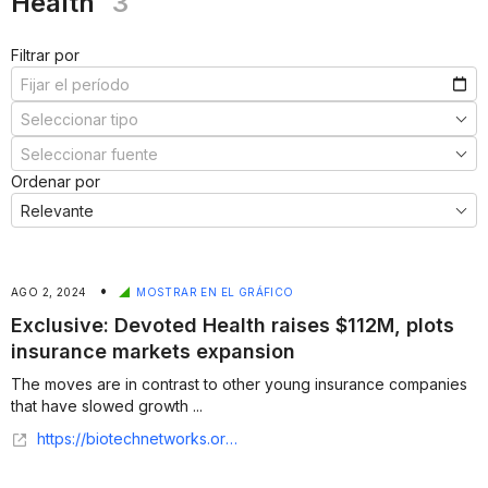
Health
3
Filtrar por
Ordenar por
•
AGO 2, 2024
MOSTRAR EN EL GRÁFICO
Exclusive: Devoted Health raises $112M, plots
insurance markets expansion
The moves are in contrast to other young insurance companies
that have slowed growth ...
https://biotechnetworks.org/2024/08/02/exclusive-devoted-health-raises-112m-plots-insurance-markets-expansion/