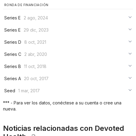
RONDA DE FINANCIACIÓN
Series E
2 ago, 2024
***
Series E
29 dic, 2023
***
***
Series D
8 oct, 2021
***
***
***
Series C
2 abr, 2020
***
***
***
Series B
11 oct, 2018
***
***
***
Series A
20 oct, 2017
***
***
***
Seed
1 mar, 2017
***
***
***
*** - Para ver los datos, conéctese a su cuenta o cree una
***
nueva.
***
***
Noticias relacionadas con Devoted