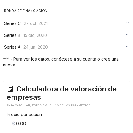
RONDA DE FINANCIACIÓN
Series C
27 oct, 2021
***
Series B
15 dic, 2020
***
***
Series A
24 jun, 2020
***
***
***
*** - Para ver los datos, conéctese a su cuenta o cree una
***
nueva.
***
***
Calculadora de valoración de
empresas
PARA CALCULAR, ESPECIFIQUE UNO DE LOS PARÁMETROS
Precio por acción