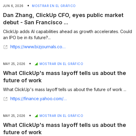
•
JUN 6, 2026
MOSTRAR EN EL GRÁFICO
Dan Zhang, ClickUp CFO, eyes public market
debut - San Francisco ...
ClickUp adds AI capabilities ahead as growth accelerates. Could
an IPO be in its future?...
https://www.bizjournals.com/sanfrancisco/news/2026/06/05/dan-zhang-cfo-clckup-ai-ipo-profilea.html
•
MAY 25, 2026
MOSTRAR EN EL GRÁFICO
What ClickUp's mass layoff tells us about the
future of work
What ClickUp's mass layoff tells us about the future of work ...
https://finance.yahoo.com/sectors/technology/articles/clickup-mass-layoff-tells-us-160000132.html
•
MAY 25, 2026
MOSTRAR EN EL GRÁFICO
What ClickUp's mass layoff tells us about the
future of work