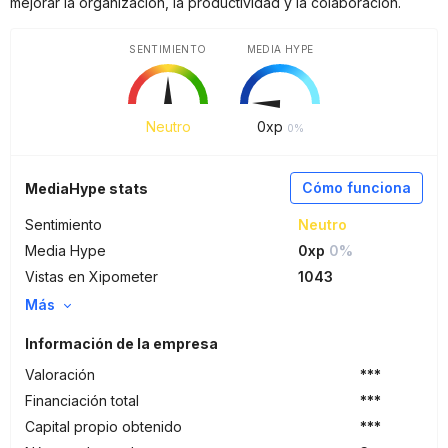
mejorar la organización, la productividad y la colaboración.
SENTIMIENTO
MEDIA HYPE
Neutro
0
xp
0%
Cómo funciona
MediaHype stats
Sentimiento
Neutro
Media Hype
0xp
0%
Vistas en Xipometer
1043
Más
Información de la empresa
Valoración
***
Financiación total
***
Capital propio obtenido
***