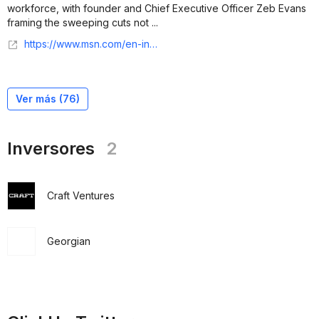
workforce, with founder and Chief Executive Officer Zeb Evans
framing the sweeping cuts not ...
https://www.msn.com/en-in/money/news/clickup-layoffs-startup-cuts-22-workforce-despite-strongest-business-ceo-explains-why/ar-AA23N1U4?uxmode=ruby
Ver más (
76
)
Inversores
2
Craft Ventures
Georgian