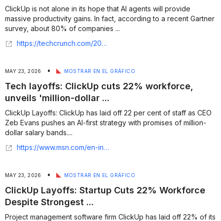
ClickUp is not alone in its hope that AI agents will provide
massive productivity gains. In fact, according to a recent Gartner
survey, about 80% of companies ...
https://techcrunch.com/2026/05/25/what-clickups-mass-layoff-tells-us-about-the-future-of-work/
•
MAY 23, 2026
MOSTRAR EN EL GRÁFICO
Tech layoffs: ClickUp cuts 22% workforce,
unveils 'million-dollar ...
ClickUp Layoffs: ClickUp has laid off 22 per cent of staff as CEO
Zeb Evans pushes an AI-first strategy with promises of million-
dollar salary bands....
https://www.msn.com/en-in/money/news/tech-layoffs-clickup-cuts-22-workforce-unveils-million-dollar-salary-bands-for-top-ai-talent/ar-AA23Sntf?ocid=finance-verthp-feeds
•
MAY 23, 2026
MOSTRAR EN EL GRÁFICO
ClickUp Layoffs: Startup Cuts 22% Workforce
Despite Strongest ...
Project management software firm ClickUp has laid off 22% of its