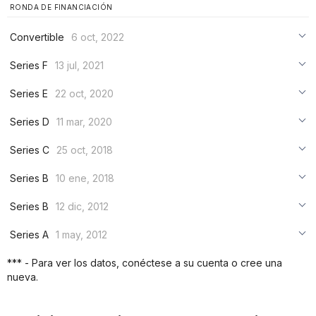
RONDA DE FINANCIACIÓN
Convertible
6 oct, 2022
***
Series F
13 jul, 2021
***
***
Series E
22 oct, 2020
***
***
***
Series D
11 mar, 2020
***
***
***
Series C
25 oct, 2018
***
***
***
Series B
10 ene, 2018
***
***
***
Series B
12 dic, 2012
***
***
***
Series A
1 may, 2012
***
***
***
*** - Para ver los datos, conéctese a su cuenta o cree una
***
nueva.
***
***