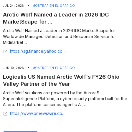
•
JUL 24, 2026
MOSTRAR EN EL GRÁFICO
Arctic Wolf Named a Leader in 2026 IDC
MarketScape for ...
Arctic Wolf Named a Leader in 2026 IDC MarketScape for
Worldwide Managed Detection and Response Service for
Midmarket ...
https://sg.finance.yahoo.com/news/arctic-wolf-named-leader-2026-175300703.html
•
JUN 10, 2026
MOSTRAR EN EL GRÁFICO
Logicalis US Named Arctic Wolf's FY26 Ohio
Valley Partner of the Year
Arctic Wolf solutions are powered by the Aurora®
Superintelligence Platform, a cybersecurity platform built for the
AI era. The platform combines agentic AI, ...
https://www.prnewswire.com/news-releases/logicalis-us-named-arctic-wolfs-fy26-ohio-valley-partner-of-the-year-302794742.html