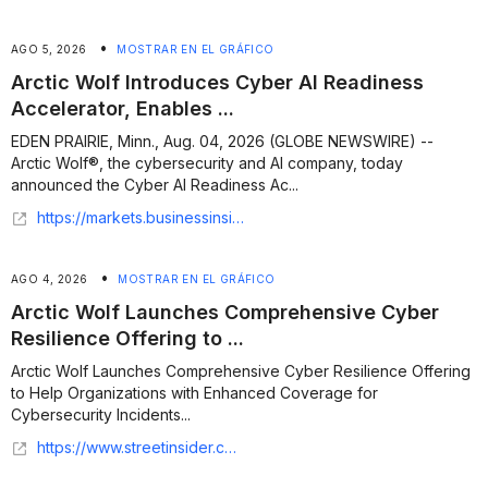
•
AGO 5, 2026
MOSTRAR EN EL GRÁFICO
Arctic Wolf Introduces Cyber AI Readiness
Accelerator, Enables ...
EDEN PRAIRIE, Minn., Aug. 04, 2026 (GLOBE NEWSWIRE) --
Arctic Wolf®, the cybersecurity and AI company, today
announced the Cyber AI Readiness Ac...
https://markets.businessinsider.com/news/stocks/arctic-wolf-introduces-cyber-ai-readiness-accelerator-enables-partners-to-deliver-exposure-management-and-resilience-1036406056
•
AGO 4, 2026
MOSTRAR EN EL GRÁFICO
Arctic Wolf Launches Comprehensive Cyber
Resilience Offering to ...
Arctic Wolf Launches Comprehensive Cyber Resilience Offering
to Help Organizations with Enhanced Coverage for
Cybersecurity Incidents...
https://www.streetinsider.com/Globe+Newswire/Arctic+Wolf+Launches+Comprehensive+Cyber+Resilience+Offering+to+Help+Organizations+with+Enhanced+Coverage+for+Cybersecurity+Incidents/26854228.html