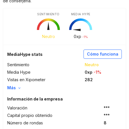
de conserjería.
SENTIMIENTO
MEDIA HYPE
Neutro
0
xp
-1%
Cómo funciona
MediaHype stats
Sentimiento
Neutro
Media Hype
0xp
-1%
Vistas en Xipometer
282
Más
Información de la empresa
Valoración
***
Capital propio obtenido
***
Número de rondas
8