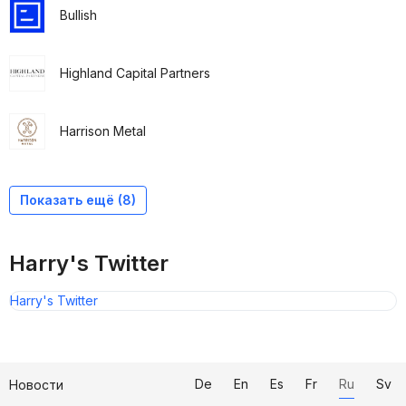
Bullish
Highland Capital Partners
Harrison Metal
Temasek Holdings
Alliance Consumer Growth
blisce/
BoxGroup
Brainchild Holdings
Red Swan Ventures
Light Street Capital
Wellington Management
Показать ещё (8)
Harry's Twitter
Harry's Twitter
De
En
Es
Fr
Ru
Sv
Новости