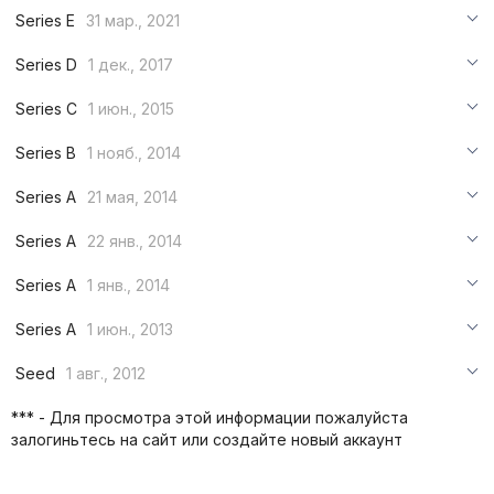
***
Series E
31 мар., 2021
***
***
Series D
1 дек., 2017
***
***
***
Series C
1 июн., 2015
***
***
***
Series B
1 нояб., 2014
***
***
***
Series A
21 мая, 2014
***
***
***
Series A
22 янв., 2014
***
***
***
Series A
1 янв., 2014
***
***
***
Series A
1 июн., 2013
***
***
***
Seed
1 авг., 2012
***
***
***
*** - Для просмотра этой информации пожалуйста
***
залогиньтесь на сайт или создайте новый аккаунт
***
***