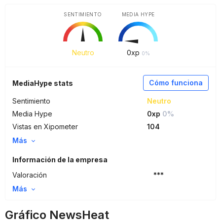
SENTIMIENTO
MEDIA HYPE
Neutro
0
xp
0%
Cómo funciona
MediaHype stats
Sentimiento
Neutro
Media Hype
0xp
0%
Vistas en Xipometer
104
Más
Información de la empresa
Valoración
***
Más
Gráfico NewsHeat