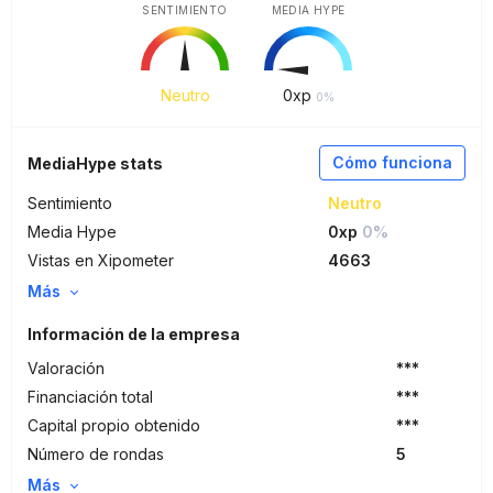
SENTIMIENTO
MEDIA HYPE
Neutro
0
xp
0%
Cómo funciona
MediaHype stats
Sentimiento
Neutro
Media Hype
0xp
0%
Vistas en Xipometer
4663
Más
Información de la empresa
Valoración
***
Financiación total
***
Capital propio obtenido
***
Número de rondas
5
Más