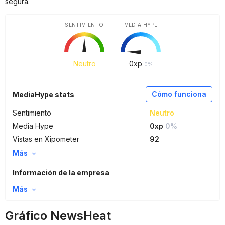
segura.
SENTIMIENTO
MEDIA HYPE
Neutro
0
xp
0%
Cómo funciona
MediaHype stats
Sentimiento
Neutro
Media Hype
0xp
0%
Vistas en Xipometer
92
Más
Información de la empresa
Más
Gráfico NewsHeat