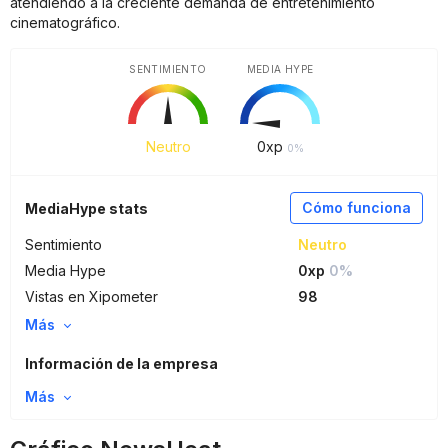
atendiendo a la creciente demanda de entretenimiento
cinematográfico.
SENTIMIENTO
MEDIA HYPE
Neutro
0
xp
0%
Cómo funciona
MediaHype stats
Sentimiento
Neutro
Media Hype
0xp
0%
Vistas en Xipometer
98
Más
Información de la empresa
Más