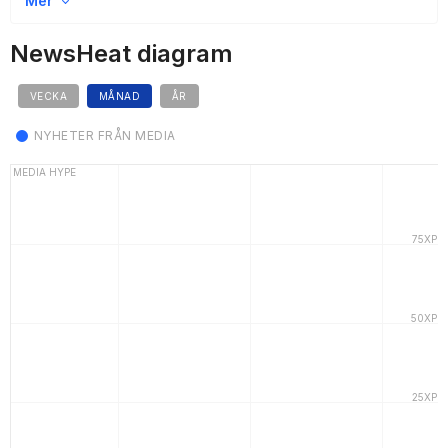
Mer
NewsHeat diagram
VECKA
MÅNAD
ÅR
NYHETER FRÅN MEDIA