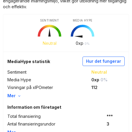
engagerande inlärningsmiljö, vilket gör utbildning mer tillgänglig
och effektiv.
SENTIMENT
MEDIA HYPE
Neutral
0
xp
0%
Hur det fungerar
MediaHype statistik
Sentiment
Neutral
Media Hype
0xp
0%
Visningar på xIPOmeter
112
Mer
Information om företaget
Total finansiering
***
Antal finansieringsrundor
3