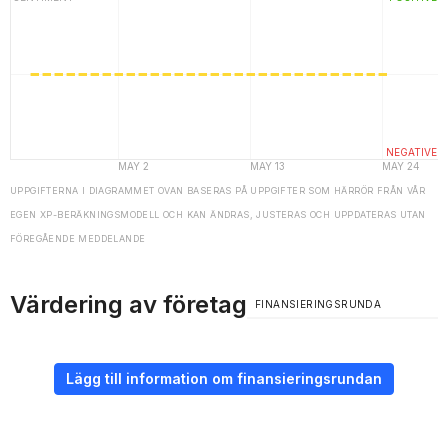
UPPGIFTERNA I DIAGRAMMET OVAN BASERAS PÅ UPPGIFTER SOM HÄRRÖR FRÅN VÅR
EGEN XP-BERÄKNINGSMODELL OCH KAN ÄNDRAS, JUSTERAS OCH UPPDATERAS UTAN
FÖREGÅENDE MEDDELANDE
Värdering av företag
FINANSIERINGSRUNDA
Lägg till information om finansieringsrundan