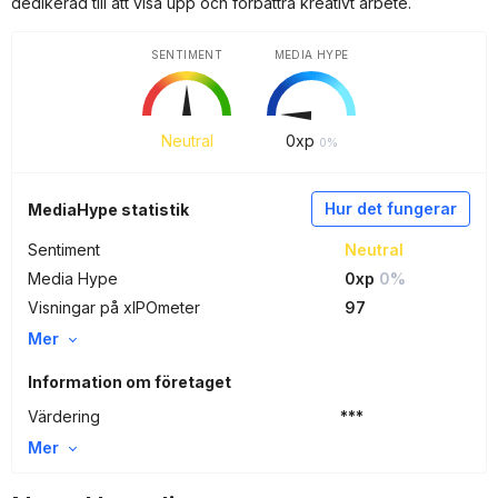
dedikerad till att visa upp och förbättra kreativt arbete.
SENTIMENT
MEDIA HYPE
Neutral
0
xp
0%
Hur det fungerar
MediaHype statistik
Sentiment
Neutral
Media Hype
0xp
0%
Visningar på xIPOmeter
97
Mer
Information om företaget
Värdering
***
Mer