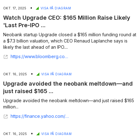
•
OKT. 17, 2025
VISA PÅ DIAGRAM
Watch Upgrade CEO: $165 Million Raise Likely
'Last Pre-IPO ...
Neobank startup Upgrade closed a $165 million funding round at
a $7.3 billion valuation, which CEO Renaud Laplanche says is
likely the last ahead of an IPO....
https://www.bloomberg.com/news/videos/2025-10-16/upgrade-ceo-165-million-raise-likely-last-pre-ipo-video
•
OKT. 16, 2025
VISA PÅ DIAGRAM
Upgrade avoided the neobank meltdown—and
just raised $165 ...
Upgrade avoided the neobank meltdown—and just raised $165
million...
https://finance.yahoo.com/news/upgrade-avoided-neobank-meltdown-just-110000667.html
•
OKT. 16, 2025
VISA PÅ DIAGRAM