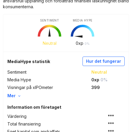
ansvarsfull upplåning och förbättrad finansiell läskunnighet bland
konsumenterna.
SENTIMENT
MEDIA HYPE
Neutral
0
xp
0%
Hur det fungerar
MediaHype statistik
Sentiment
Neutral
Media Hype
0xp
0%
Visningar på xIPOmeter
399
Mer
Information om företaget
Värdering
***
Total finansiering
***
Eget kapital som anskaffats
***