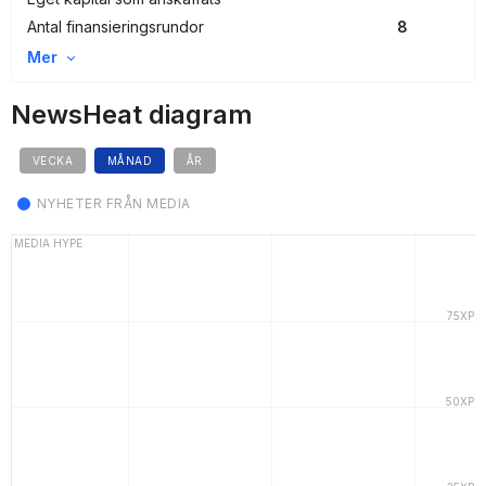
Antal finansieringsrundor
8
Mer
NewsHeat diagram
VECKA
MÅNAD
ÅR
NYHETER FRÅN MEDIA