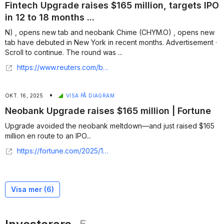
Fintech Upgrade raises $165 million, targets IPO
in 12 to 18 months ...
N) , opens new tab and neobank Chime (CHYM.O) , opens new
tab have debuted in New York in recent months. Advertisement ·
Scroll to continue. The round was ...
https://www.reuters.com/business/fintech-upgrade-raises-165-million-targets-ipo-12-18-months-2025-10-16/
•
OKT. 16, 2025
VISA PÅ DIAGRAM
Neobank Upgrade raises $165 million | Fortune
Upgrade avoided the neobank meltdown—and just raised $165
million en route to an IPO...
https://fortune.com/2025/10/16/upgrade-avoided-the-neobank-meltdown-and-just-raised-165-million-en-route-to-an-ipo/
Visa mer (
6
)