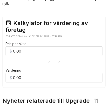
***
nytt.
***
***
Kalkylator för värdering av
företag
FÖR ATT BERÄKNA, ANGE EN AV PARAMETRARNA
Pris per aktie
Värdering
Nyheter relaterade till Upgrade
11