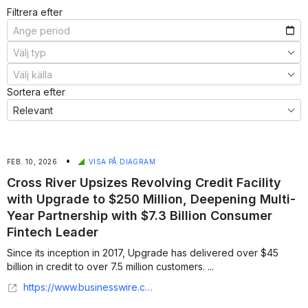
Filtrera efter
Sortera efter
•
FEB. 10, 2026
VISA PÅ DIAGRAM
Cross River Upsizes Revolving Credit Facility
with Upgrade to $250 Million, Deepening Multi-
Year Partnership with $7.3 Billion Consumer
Fintech Leader
Since its inception in 2017, Upgrade has delivered over $45
billion in credit to over 7.5 million customers. ...
https://www.businesswire.com/news/home/20260210305437/en/Cross-River-Upsizes-Revolving-Credit-Facility-with-Upgrade-to-%24250-Million-Deepening-Multi-Year-Partnership-with-%247.3-Billion-Consumer-Fintech-Leader