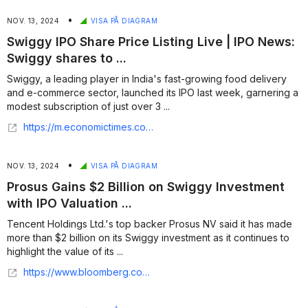
•
NOV. 13, 2024
VISA PÅ DIAGRAM
Swiggy IPO Share Price Listing Live | IPO News:
Swiggy shares to ...
Swiggy, a leading player in India's fast-growing food delivery
and e-commerce sector, launched its IPO last week, garnering a
modest subscription of just over 3 ...
https://m.economictimes.com/markets/stocks/live-blog/swiggy-ipo-share-listing-live-2024-swiggy-share-price-today-ipo-date-time-13-nov/liveblog/115234817.cms
•
NOV. 13, 2024
VISA PÅ DIAGRAM
Prosus Gains $2 Billion on Swiggy Investment
with IPO Valuation ...
Tencent Holdings Ltd.'s top backer Prosus NV said it has made
more than $2 billion on its Swiggy investment as it continues to
highlight the value of its ...
https://www.bloomberg.com/news/articles/2024-11-13/prosus-gains-2-billion-on-swiggy-investment-with-ipo-valuation