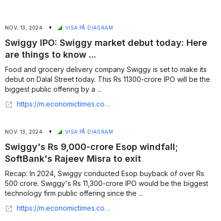
•
NOV. 13, 2024
VISA PÅ DIAGRAM
Swiggy IPO: Swiggy market debut today: Here
are things to know ...
Food and grocery delivery company Swiggy is set to make its
debut on Dalal Street today. This Rs 11300-crore IPO will be the
biggest public offering by a ...
https://m.economictimes.com/tech/tech-bytes/swiggy-market-debut-today-here-are-things-to-know/articleshow/115237184.cms
•
NOV. 13, 2024
VISA PÅ DIAGRAM
Swiggy's Rs 9,000-crore Esop windfall;
SoftBank's Rajeev Misra to exit
Recap: In 2024, Swiggy conducted Esop buyback of over Rs
500 crore. Swiggy's Rs 11,300-crore IPO would be the biggest
technology firm public offering since the ...
https://m.economictimes.com/tech/newsletters/tech-top-5/swiggy-employees-esop-windfall-softbanks-rajeev-misra-to-exit/articleshow/115220140.cms