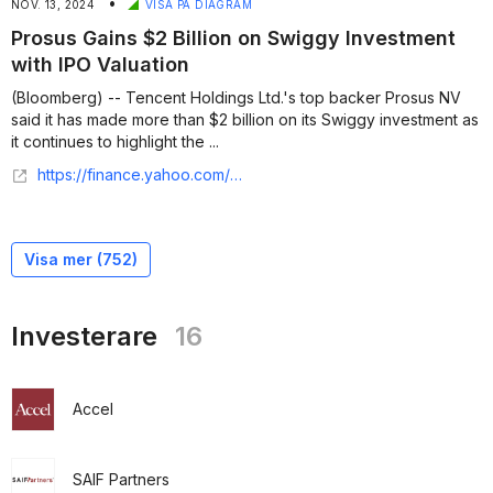
•
NOV. 13, 2024
VISA PÅ DIAGRAM
Prosus Gains $2 Billion on Swiggy Investment
with IPO Valuation
(Bloomberg) -- Tencent Holdings Ltd.'s top backer Prosus NV
said it has made more than $2 billion on its Swiggy investment as
it continues to highlight the ...
https://finance.yahoo.com/news/prosus-gains-2-billion-swiggy-033000694.html
Visa mer (
752
)
Investerare
16
Accel
SAIF Partners