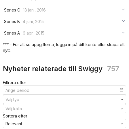
***
***
***
Series C
18 jan., 2016
***
***
***
Series B
4 juni, 2015
***
***
***
Series A
6 apr., 2015
***
***
***
*** - För att se uppgifterna, logga in på ditt konto eller skapa ett
***
nytt.
***
***
Nyheter relaterade till Swiggy
757
Filtrera efter
Sortera efter