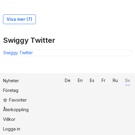
Coatue Management
Hillhouse Capital Group
Tencent Holdings
Wellington Management
Tencent
Goldman Sachs
Meituan
Visa mer (7)
Swiggy Twitter
Swiggy Twitter
De
En
Es
Fr
Ru
Sv
Nyheter
Företag
Favoriter
Återkoppling
Villkor
Logga in