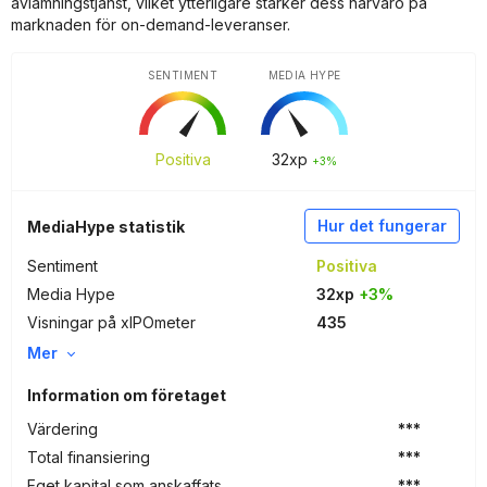
avlämningstjänst, vilket ytterligare stärker dess närvaro på
marknaden för on-demand-leveranser.
SENTIMENT
MEDIA HYPE
Positiva
32
xp
+3%
Hur det fungerar
MediaHype statistik
Sentiment
Positiva
Media Hype
32xp
+3%
Visningar på xIPOmeter
435
Mer
Information om företaget
Värdering
***
Total finansiering
***
Eget kapital som anskaffats
***