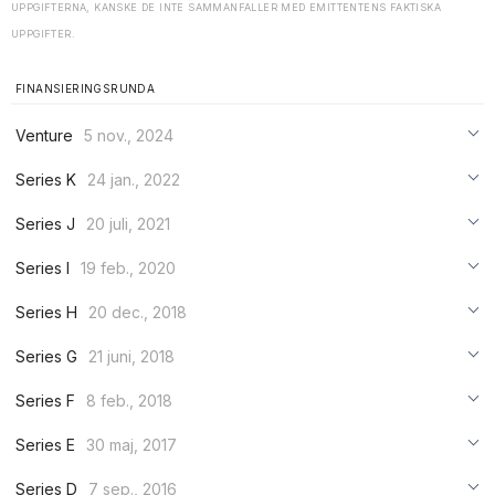
UPPGIFTERNA, KANSKE DE INTE SAMMANFALLER MED EMITTENTENS FAKTISKA
UPPGIFTER.
FINANSIERINGSRUNDA
Venture
5 nov., 2024
***
Series K
24 jan., 2022
***
***
Series J
20 juli, 2021
***
***
***
Series I
19 feb., 2020
***
***
***
Series H
20 dec., 2018
***
***
***
Series G
21 juni, 2018
***
***
***
Series F
8 feb., 2018
***
***
***
Series E
30 maj, 2017
***
***
***
Series D
7 sep., 2016