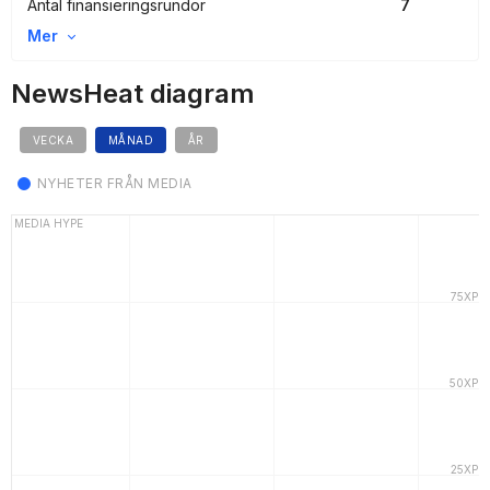
Antal finansieringsrundor
7
Mer
NewsHeat diagram
VECKA
MÅNAD
ÅR
NYHETER FRÅN MEDIA