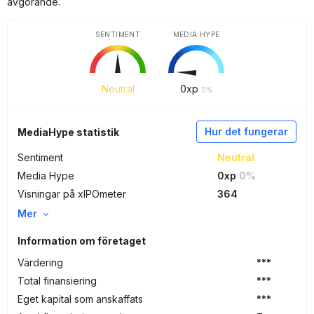
avgörande.
SENTIMENT
MEDIA HYPE
Neutral
0
xp
0%
Hur det fungerar
MediaHype statistik
Sentiment
Neutral
Media Hype
0xp
0%
Visningar på xIPOmeter
364
Mer
Information om företaget
Värdering
***
Total finansiering
***
Eget kapital som anskaffats
***