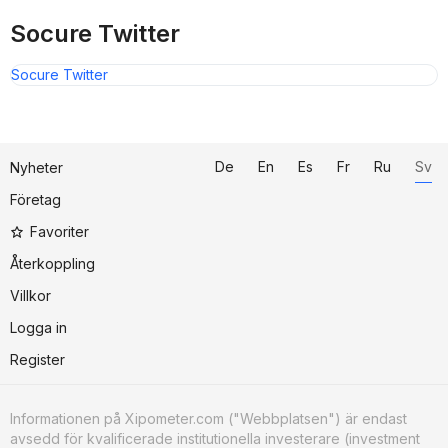
Socure Twitter
Socure Twitter
De
En
Es
Fr
Ru
Sv
Nyheter
Företag
Favoriter
Återkoppling
Villkor
Logga in
Register
Informationen på Xipometer.com ("Webbplatsen") är endast
avsedd för kvalificerade institutionella investerare (investment