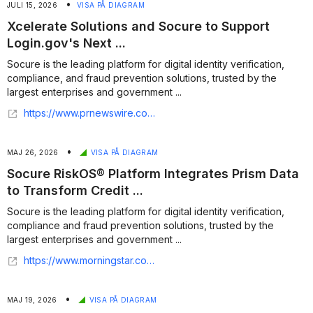
•
JULI 15, 2026
VISA PÅ DIAGRAM
Xcelerate Solutions and Socure to Support
Login.gov's Next ...
Socure is the leading platform for digital identity verification,
compliance, and fraud prevention solutions, trusted by the
largest enterprises and government ...
https://www.prnewswire.com/news-releases/xcelerate-solutions-and-socure-to-support-logingovs-next-generation-of-remote-unsupervised-identity-proofing-solutions-302817121.html
•
MAJ 26, 2026
VISA PÅ DIAGRAM
Socure RiskOS® Platform Integrates Prism Data
to Transform Credit ...
Socure is the leading platform for digital identity verification,
compliance and fraud prevention solutions, trusted by the
largest enterprises and government ...
https://www.morningstar.com/news/business-wire/20260514706630/socure-riskos-platform-integrates-prism-data-to-transform-credit-risk-underwriting
•
MAJ 19, 2026
VISA PÅ DIAGRAM