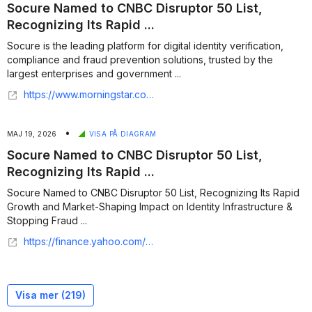
Socure Named to CNBC Disruptor 50 List,
Recognizing Its Rapid ...
Socure is the leading platform for digital identity verification,
compliance and fraud prevention solutions, trusted by the
largest enterprises and government ...
https://www.morningstar.com/news/business-wire/20260519759262/socure-named-to-cnbc-disruptor-50-list-recognizing-its-rapid-growth-and-market-shaping-impact-on-identity-infrastructure-stopping-fraud
•
MAJ 19, 2026
VISA PÅ DIAGRAM
Socure Named to CNBC Disruptor 50 List,
Recognizing Its Rapid ...
Socure Named to CNBC Disruptor 50 List, Recognizing Its Rapid
Growth and Market-Shaping Impact on Identity Infrastructure &
Stopping Fraud ...
https://finance.yahoo.com/sectors/technology/articles/socure-named-cnbc-disruptor-50-100200348.html
Visa mer (
219
)