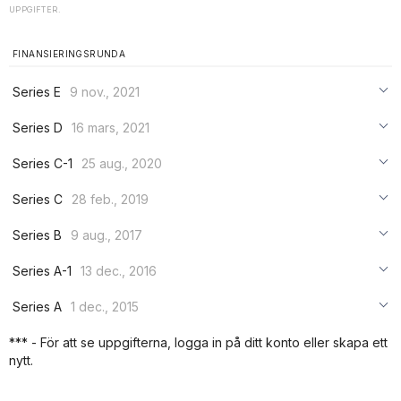
UPPGIFTER.
FINANSIERINGSRUNDA
Series E
9 nov., 2021
***
Series D
16 mars, 2021
***
***
Series C-1
25 aug., 2020
***
***
***
Series C
28 feb., 2019
***
***
***
Series B
9 aug., 2017
***
***
***
Series A-1
13 dec., 2016
***
***
***
Series A
1 dec., 2015
***
***
***
*** - För att se uppgifterna, logga in på ditt konto eller skapa ett
***
nytt.
***
***