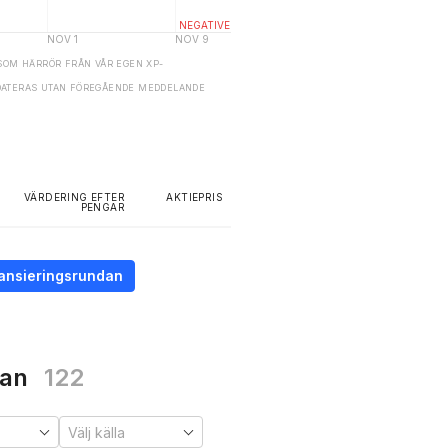
SOM HÄRRÖR FRÅN VÅR EGEN XP-
DATERAS UTAN FÖREGÅENDE MEDDELANDE
VÄRDERING EFTER
AKTIEPRIS
PENGAR
inansieringsrundan
ian
122