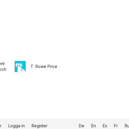
nt
T. Rowe Price
rch
r
Logga in
Register
De
En
Es
Fr
R