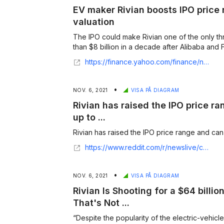
EV maker Rivian boosts IPO price r
valuation
The IPO could make Rivian one of the only t
https://finance.yahoo.com/finance/news/ev-startup-rivian-targets-63-210102679.html
•
NOV. 6, 2021
VISA PÅ DIAGRAM
Rivian has raised the IPO price r
up to ...
https://www.reddit.com/r/newslive/comments/qno5ir/rivian_has_raised_the_ipo_price_range_and_can_now/
•
NOV. 6, 2021
VISA PÅ DIAGRAM
Rivian Is Shooting for a $64 billi
That's Not ...
“Despite the popularity of the electric-vehicle