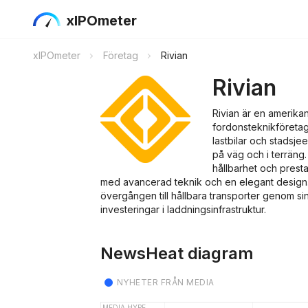
xIPOmeter
xIPOmeter
Företag
Rivian
Rivian
Rivian är en amerikan
fordonsteknikföretag
lastbilar och stadsj
på väg och i terräng
hållbarhet och prest
med avancerad teknik och en elegant design. R
övergången till hållbara transporter genom si
investeringar i laddningsinfrastruktur.
NewsHeat diagram
NYHETER FRÅN MEDIA