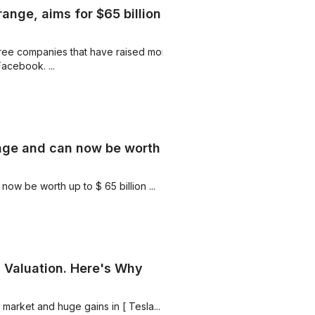
ange, aims for $65 billion
hree companies that have raised more
than $8 billion in a decade after Alibaba and Facebook. ...
ange and can now be worth
Rivian has raised the IPO price range and can now be worth up to $ 65 billion ...
on Valuation. Here's Why
 market and huge gains in [ Tesla...