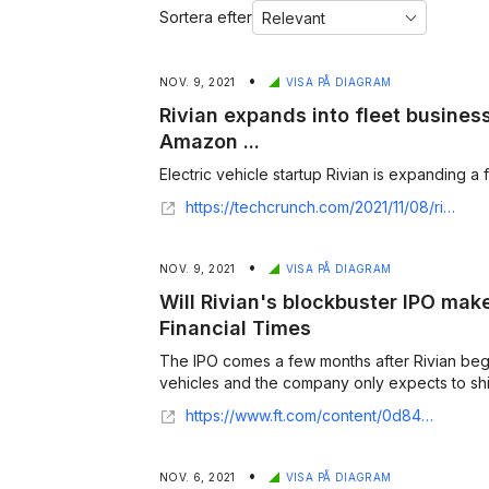
Sortera efter
•
NOV. 9, 2021
VISA PÅ DIAGRAM
Rivian expands into fleet business
Amazon ...
Electric vehicle startup Rivian is expanding a 
https://techcrunch.com/2021/11/08/rivian-expands-into-fleet-business-beyond-amazon-deal/
•
NOV. 9, 2021
VISA PÅ DIAGRAM
Will Rivian's blockbuster IPO make
Financial Times
The IPO comes a few months after Rivian bega
vehicles and the company only expects to ship 
https://www.ft.com/content/0d849b99-477b-4c72-9b1b-7b0b99fe270c
•
NOV. 6, 2021
VISA PÅ DIAGRAM