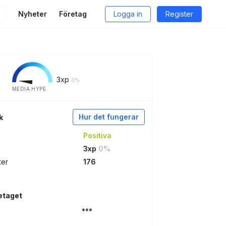
Nyheter
Företag
Logga in
Register
3
xp
0%
MEDIA HYPE
Hur det fungerar
k
Positiva
3xp
0%
ter
176
etaget
***