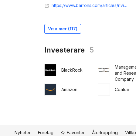
https://www.barrons.com/articles/rivian-stock-price-ipo-electric-truck-51636129811
Visa mer (
117
)
Investerare
5
Fidelity
Manageme
BlackRock
and Resea
Company
Amazon
Coatue
Nyheter
Företag
Favoriter
Återkoppling
Villko