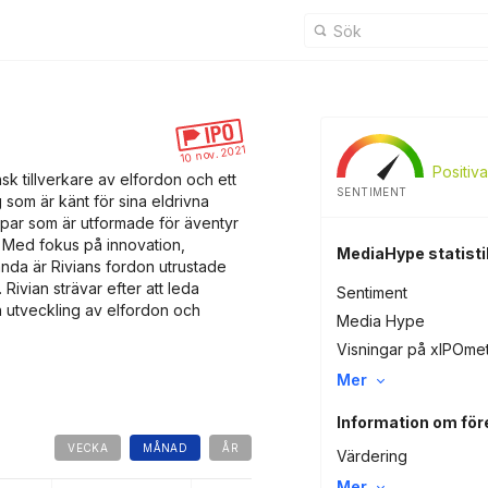
10 nov. 2021
Positiva
sk tillverkare av elfordon och ett
SENTIMENT
 som är känt för sina eldrivna
eepar som är utformade för äventyr
. Med fokus på innovation,
MediaHype statisti
anda är Rivians fordon utrustade
ivian strävar efter att leda
Sentiment
n utveckling av elfordon och
Media Hype
Visningar på xIPOme
Mer
Information om för
VECKA
MÅNAD
ÅR
Värdering
Mer