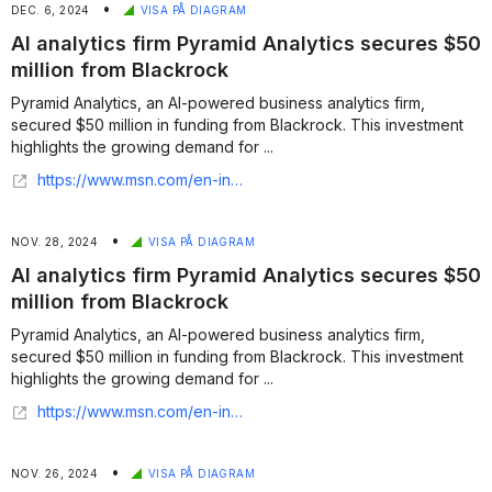
•
DEC. 6, 2024
VISA PÅ DIAGRAM
AI analytics firm Pyramid Analytics secures $50
million from Blackrock
Pyramid Analytics, an AI-powered business analytics firm,
secured $50 million in funding from Blackrock. This investment
highlights the growing demand for ...
https://www.msn.com/en-in/money/topstories/ai-analytics-firm-pyramid-analytics-secures-50-million-from-blackrock/ar-AA1uI8I3?apiversion=v2&noservercache=1&domshim=1&renderwebcomponents=1&wcseo=1&batchservertelemetry=1&noservertelemetry=1
•
NOV. 28, 2024
VISA PÅ DIAGRAM
AI analytics firm Pyramid Analytics secures $50
million from Blackrock
Pyramid Analytics, an AI-powered business analytics firm,
secured $50 million in funding from Blackrock. This investment
highlights the growing demand for ...
https://www.msn.com/en-in/money/topstories/ai-analytics-firm-pyramid-analytics-secures-50-million-from-blackrock/ar-AA1uI8I3
•
NOV. 26, 2024
VISA PÅ DIAGRAM