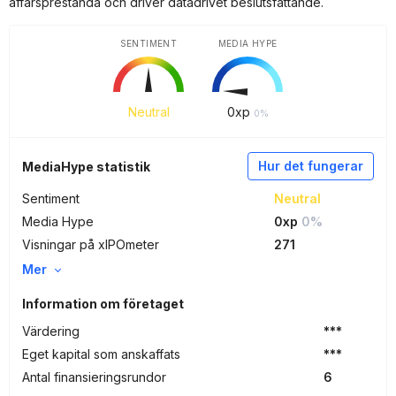
affärsprestanda och driver datadrivet beslutsfattande.
SENTIMENT
MEDIA HYPE
Neutral
0
xp
0%
Hur det fungerar
MediaHype statistik
Sentiment
Neutral
Media Hype
0xp
0%
Visningar på xIPOmeter
271
Mer
Information om företaget
Värdering
***
Eget kapital som anskaffats
***
Antal finansieringsrundor
6