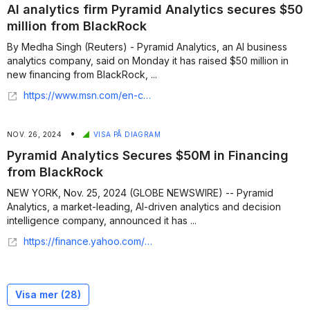
AI analytics firm Pyramid Analytics secures $50
million from BlackRock
By Medha Singh (Reuters) - Pyramid Analytics, an AI business
analytics company, said on Monday it has raised $50 million in
new financing from BlackRock, ...
https://www.msn.com/en-ca/money/topstories/ai-analytics-firm-pyramid-analytics-secures-50-million-from-blackrock/ar-AA1uI8Sp
•
NOV. 26, 2024
VISA PÅ DIAGRAM
Pyramid Analytics Secures $50M in Financing
from BlackRock
NEW YORK, Nov. 25, 2024 (GLOBE NEWSWIRE) -- Pyramid
Analytics, a market-leading, AI-driven analytics and decision
intelligence company, announced it has ...
https://finance.yahoo.com/news/pyramid-analytics-secures-50m-financing-140100274.html
Visa mer (
28
)