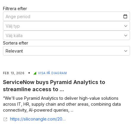
Filtrera efter
Sortera efter
•
FEB. 13, 2026
VISA PÅ DIAGRAM
ServiceNow buys Pyramid Analytics to
streamline access to ...
“We'll use Pyramid Analytics to deliver high-value solutions
across IT, HR, supply chain and other areas, combining data
connectivity, AI-powered queries, ...
https://siliconangle.com/2026/02/12/servicenow-buys-pyramid-analytics-streamline-access-business-intelligence/