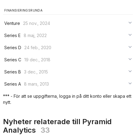
FINANSIERINGSRUNDA
Venture
25 nov., 2024
***
Series E
8 maj, 2022
***
***
Series D
24 feb., 2020
***
***
***
Series C
19 dec., 2018
***
***
***
Series B
3 dec., 2015
***
***
***
Series A
8 mars, 2013
***
***
***
*** - För att se uppgifterna, logga in på ditt konto eller skapa ett
***
nytt.
***
***
Nyheter relaterade till Pyramid
Analytics
33