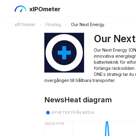
xIPOmeter
xIPOmeter
Företag
Our Next Energy
Our Next
Our Next Energy (ONE
innovativa energilag
batteriteknik för elfo
förlänga räckvidden 
ONE:s strategi tar itu
övergången till hållbara transporter.
NewsHeat diagram
NYHETER FRÅN MEDIA