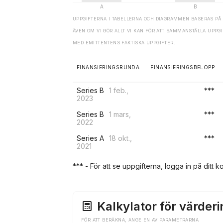
UPPGIFTERNA I TABELLERNA OCH DIAGRAMMEN BASERAS PÅ 
ÄVEN OM VI GÖR ALLT VI KAN FÖR ATT SAMMANSTÄLLA UPP
MED EMITTENTENS FAKTISKA UPPGIFTER.
FINANSIERINGSRUNDA
FINANSIERINGSBELOPP
Series B
1 feb.,
***
2023
Series B
1 mars,
***
2022
Series A
18 okt.,
***
2021
*** - För att se uppgifterna, logga in på ditt ko
Kalkylator för värderi
FÖR ATT BERÄKNA, ANGE EN AV PARAMETRARNA