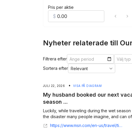
Pris per aktie
Nyheter relaterade till Ou
Filtrera efter
Sortera efter
•
JULI 22, 2026
VISA PÅ DIAGRAM
My husband booked our next vacat
season ...
Luckily, while traveling during the wet season isn
the disaster many people imagine, and can off
https://www.msn.com/en-us/travel/tips/my-husband-booked-our-next-vacation-during-the-rainy-season-because-it-was-cheaper-did-we-make-a-huge-mistake/ss-AA28ngic