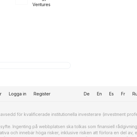
Ventures
r
Logga in
Register
De
En
Es
Fr
R
sedd för kvalificerade institutionella investerare (investment prof
ssyfte. Ingenting på webbplatsen ska tolkas som finansiell rådgivning
iva och innebär höga risker, inklusive risken att förlora en del av, e