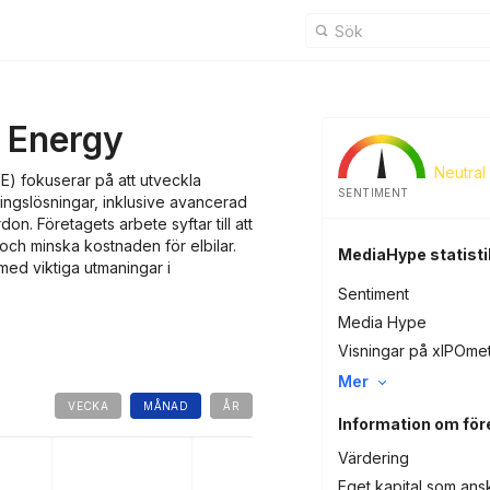
 Energy
Neutral
) fokuserar på att utveckla
SENTIMENT
ringslösningar, inklusive avancerad
rdon. Företagets arbete syftar till att
och minska kostnaden för elbilar.
MediaHype statisti
 med viktiga utmaningar i
Sentiment
Media Hype
Visningar på xIPOme
Mer
VECKA
MÅNAD
ÅR
Information om för
Värdering
Eget kapital som ans