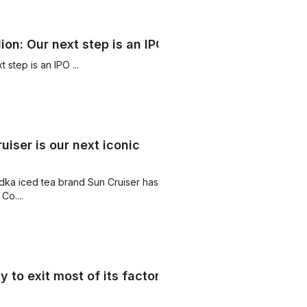
ion: Our next step is an IPO
step is an IPO ...
iser is our next iconic
 vodka iced tea brand Sun Cruiser has
Co....
 to exit most of its factory