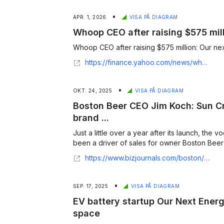
•
APR. 1, 2026
VISA PÅ DIAGRAM
Whoop CEO after raising $575 mill
Whoop CEO after raising $575 million: Our next 
https://finance.yahoo.com/news/whoop-ceo-after-raising-575-million-our-next-step-is-an-ipo-160340411.html
•
OKT. 24, 2025
VISA PÅ DIAGRAM
Boston Beer CEO Jim Koch: Sun Cru
brand ...
Just a little over a year after its launch, the
been a driver of sales for owner Boston Beer 
https://www.bizjournals.com/boston/news/2025/10/24/boston-beer-sees-drink-as-its-next-iconic-brand.html
•
SEP. 17, 2025
VISA PÅ DIAGRAM
EV battery startup Our Next Energy
space