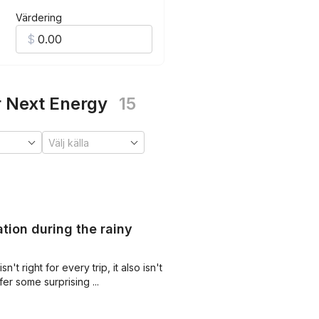
Värdering
r Next Energy
15
ion during the rainy
't right for every trip, it also isn't
er some surprising ...