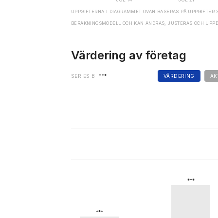
UPPGIFTERNA I DIAGRAMMET OVAN BASERAS PÅ UPPGIFTER 
BERÄKNINGSMODELL OCH KAN ÄNDRAS, JUSTERAS OCH UPP
Värdering av företag
SERIES B
***
VÄRDERING
AK