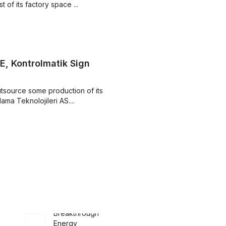
 of its factory space ...
E, Kontrolmatik Sign
outsource some production of its
ma Teknolojileri AS....
Breakthrough
Energy