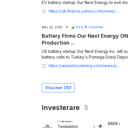
EV battery startup Our Next Energy to exit most
https://uk.finance.yahoo.com/news/ev-battery-startup-next-energy-182557392.html
•
MAJ 20, 2025
VISA PÅ DIAGRAM
Battery Firms Our Next Energy ON
Production ...
US battery startup Our Next Energy Inc. will 
battery cells to Turkey's Pomega Enerji Depola
https://www.bloomberg.com/news/articles/2025-05-19/battery-firms-our-next-energy-one-kontrolmatik-sign-production-deal
Visa mer (
10
)
Investerare
5
Franklin
BMW i
Templeton