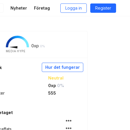
Nyheter
Företag
Logga in
Register
0
xp
0%
MEDIA HYPE
Hur det fungerar
k
Neutral
0xp
0%
ter
555
etaget
***
kaffats
***