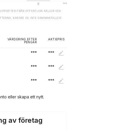
UPPGIFTER FRÅN OFFENTLIGA KÄLLOR OCH
GIFTERNA, KANSKE DE INTE SAMMANFALLER
VÄRDERING EFTER
AKTIEPRIS
PENGAR
***
***
***
***
***
***
nto eller skapa ett nytt.
ng av företag