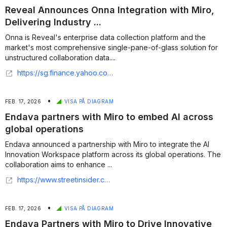
Reveal Announces Onna Integration with Miro,
Delivering Industry ...
Onna is Reveal's enterprise data collection platform and the
market's most comprehensive single-pane-of-glass solution for
unstructured collaboration data....
https://sg.finance.yahoo.com/news/reveal-announces-onna-integration-miro-130000507.html
•
FEB. 17, 2026
VISA PÅ DIAGRAM
Endava partners with Miro to embed AI across
global operations
Endava announced a partnership with Miro to integrate the AI
Innovation Workspace platform across its global operations. The
collaboration aims to enhance ...
https://www.streetinsider.com/Corporate+News/Endava+partners+with+Miro+to+embed+AI+across+global+operations/26004662.html
•
FEB. 17, 2026
VISA PÅ DIAGRAM
Endava Partners with Miro to Drive Innovative