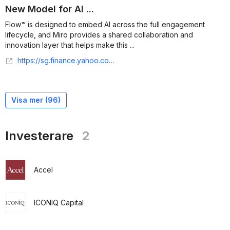
New Model for AI ...
Flow™ is designed to embed AI across the full engagement
lifecycle, and Miro provides a shared collaboration and
innovation layer that helps make this ...
https://sg.finance.yahoo.com/news/endava-partners-miro-drive-innovative-100000176.html
Visa mer (
96
)
Investerare
2
Accel
ICONIQ Capital