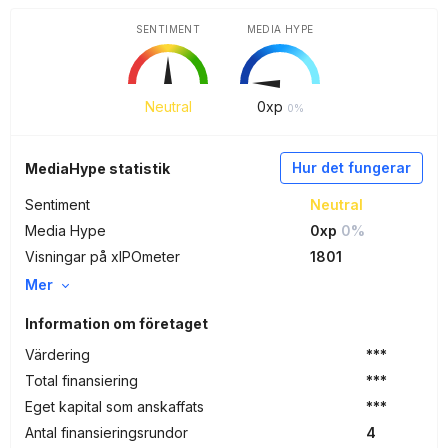
SENTIMENT
MEDIA HYPE
Neutral
0
xp
0%
Hur det fungerar
MediaHype statistik
Sentiment
Neutral
Media Hype
0xp
0%
Visningar på xIPOmeter
1801
Mer
Information om företaget
Värdering
***
Total finansiering
***
Eget kapital som anskaffats
***
Antal finansieringsrundor
4