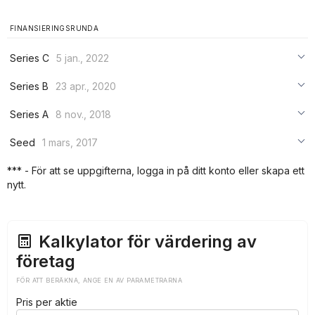
FINANSIERINGSRUNDA
Series C
5 jan., 2022
***
Series B
23 apr., 2020
***
***
Series A
8 nov., 2018
***
***
***
Seed
1 mars, 2017
***
***
***
*** - För att se uppgifterna, logga in på ditt konto eller skapa ett
***
nytt.
***
***
Kalkylator för värdering av
företag
FÖR ATT BERÄKNA, ANGE EN AV PARAMETRARNA
Pris per aktie