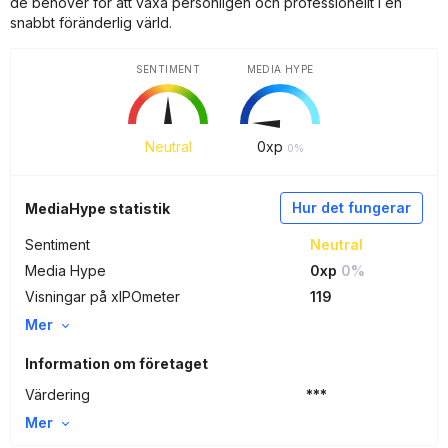
de behöver för att växa personligen och professionellt i en
snabbt föränderlig värld.
SENTIMENT
MEDIA HYPE
Neutral
0
xp
0%
Hur det fungerar
MediaHype statistik
Sentiment
Neutral
Media Hype
0xp
0%
Visningar på xIPOmeter
119
Mer
Information om företaget
Värdering
***
Mer