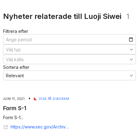
Nyheter relaterade till Luoji Siwei
1
Filtrera efter
Sortera efter
•
JUNI 11, 2021
VISA PÅ DIAGRAM
Form S-1
Form S-1...
https://www.sec.gov/Archives/edgar/data/1838293/000119312521016233/d311496ds1.htm