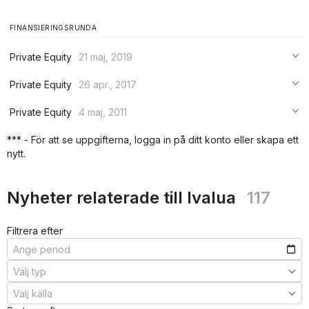
FINANSIERINGSRUNDA
Private Equity
21 maj, 2019
***
Private Equity
26 apr., 2017
***
***
Private Equity
4 maj, 2011
***
***
***
*** - För att se uppgifterna, logga in på ditt konto eller skapa ett
***
nytt.
***
***
Nyheter relaterade till Ivalua
117
Filtrera efter