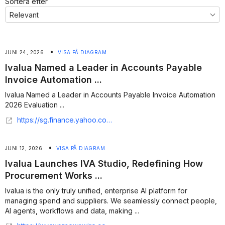
Sortera efter
•
JUNI 24, 2026
VISA PÅ DIAGRAM
Ivalua Named a Leader in Accounts Payable
Invoice Automation ...
Ivalua Named a Leader in Accounts Payable Invoice Automation
2026 Evaluation ...
https://sg.finance.yahoo.com/news/ivalua-named-leader-accounts-payable-135600164.html
•
JUNI 12, 2026
VISA PÅ DIAGRAM
Ivalua Launches IVA Studio, Redefining How
Procurement Works ...
Ivalua is the only truly unified, enterprise AI platform for
managing spend and suppliers. We seamlessly connect people,
AI agents, workflows and data, making ...