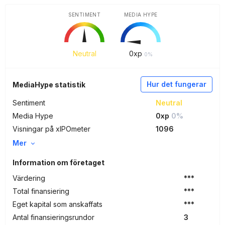
SENTIMENT
MEDIA HYPE
Neutral
0
xp
0%
Hur det fungerar
MediaHype statistik
Sentiment
Neutral
Media Hype
0xp
0%
Visningar på xIPOmeter
1096
Mer
Information om företaget
Värdering
***
Total finansiering
***
Eget kapital som anskaffats
***
Antal finansieringsrundor
3