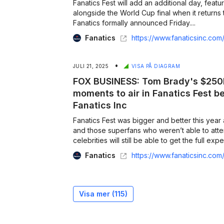
Fanatics Fest will add an additional day, fea
alongside the World Cup final when it returns to N
Fanatics formally announced Friday....
Fanatics
https://www.fanaticsinc.com/news/cllct-fanatics-fest-preps-for-unique-opportunity-w
•
JULI 21, 2025
VISA PÅ DIAGRAM
FOX BUSINESS: Tom Brady's $250K
moments to air in Fanatics Fest 
Fanatics Inc
Fanatics Fest was bigger and better this year at the
and those superfans who weren’t able to attend to see their f
celebrities will still 
Fanatics
https://www.fanaticsinc.com/news/fox-business-tom-bradys-250k-card-deal-among-viral-moments-to-air-in-fanatics-f
Visa mer (
115
)