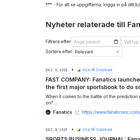
*** - För att se uppgifterna, logga in på ditt ko
Nyheter relaterade till Fa
Filtrera efter
Sortera efter
•
DEC. 9, 2025
VISA PÅ DIAGRAM
FAST COMPANY: Fanatics launches
the first major sportsbook to do s
When it comes to the battle of the prediction mar
on? ...
Fanatics
https://www.fanaticsinc.com/news/fast-company-fanatics-launches-a-prediction-markets-app-the-fi
•
DEC. 9, 2025
VISA PÅ DIAGRAM
SPORTS BUSINESS JOURNAL: Fanat