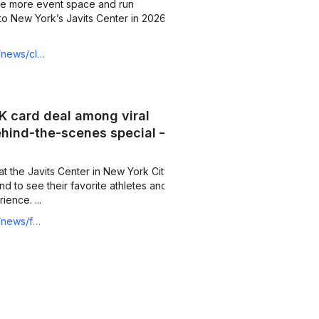
ture more event space and run
ew York’s Javits Center in 2026,
ith-2026-world-cup-final
 card deal among viral
behind-the-scenes special —
 Javits Center in New York City,
avorite athletes and
be able to get the full experience. ...
est-behind-the-scenes-special