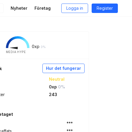
Nyheter
Företag
Logga in
Register
0
xp
0%
MEDIA HYPE
Hur det fungerar
k
Neutral
0xp
0%
ter
243
etaget
***
kaffats
***