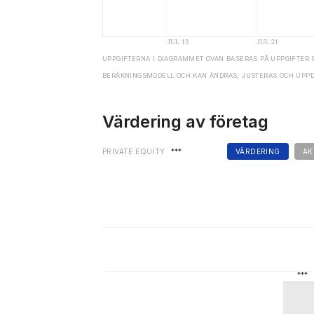
UPPGIFTERNA I DIAGRAMMET OVAN BASERAS PÅ UPPGIFTER 
BERÄKNINGSMODELL OCH KAN ÄNDRAS, JUSTERAS OCH UPP
Värdering av företag
PRIVATE EQUITY
***
VÄRDERING
AK