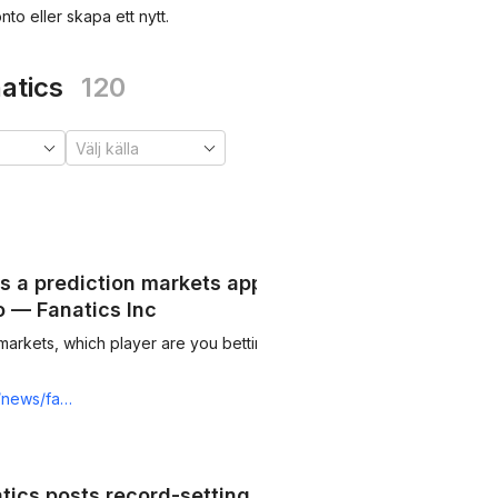
nto eller skapa ett nytt.
natics
120
 a prediction markets app,
o — Fanatics Inc
kets, which player are you betting
rst-major-sportsbook-to-do-so
ics posts record-setting