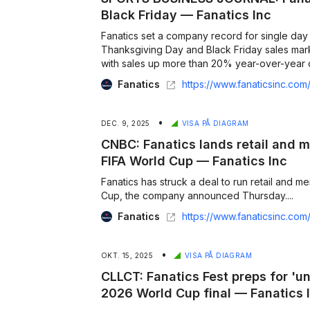
Black Friday — Fanatics Inc
Fanatics set a company record for single day sales
Thanksgiving Day and Black Friday sales marked th
with sales up more than 20% year-over-year o
Fanatics
https://www.fanaticsinc.com/news/sports-business-journal-fanatics-posts-record
•
DEC. 9, 2025
VISA PÅ DIAGRAM
CNBC: Fanatics lands retail and 
FIFA World Cup — Fanatics Inc
Fanatics has struck a deal to run retail and merchand
Cup, the company announced Thursday....
Fanatics
https://www.fanaticsinc.com/news/cnbc-fanatics-lands-retail-and-merchandising-deal-
•
OKT. 15, 2025
VISA PÅ DIAGRAM
CLLCT: Fanatics Fest preps for 'u
2026 World Cup final — Fanatics 