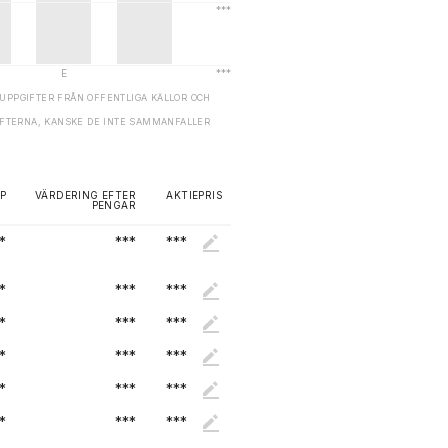
UPPGIFTER FRÅN OFFENTLIGA KÄLLOR OCH
GIFTERNA, KANSKE DE INTE SAMMANFALLER
P
VÄRDERING EFTER
AKTIEPRIS
PENGAR
*
***
***
*
***
***
*
***
***
*
***
***
*
***
***
*
***
***