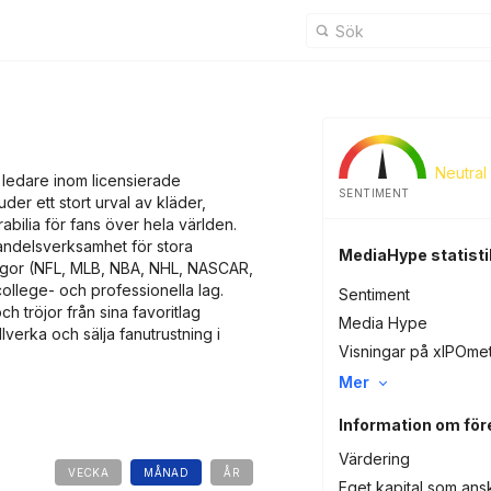
Neutral
 ledare inom licensierade
SENTIMENT
uder ett stort urval av kläder,
bilia för fans över hela världen.
andelsverksamhet för stora
MediaHype statisti
ligor (NFL, MLB, NBA, NHL, NASCAR,
llege- och professionella lag.
Sentiment
h tröjor från sina favoritlag
Media Hype
illverka och sälja fanutrustning i
Visningar på xIPOme
Mer
Information om för
Värdering
VECKA
MÅNAD
ÅR
Eget kapital som ans