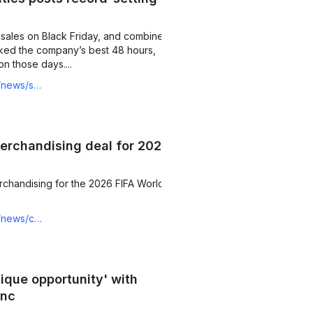
 on Black Friday, and combined
e company’s best 48 hours,
n those days....
-setting-black-friday
merchandising deal for 2026
ising for the 2026 FIFA World
for-2026-fifa-world-cup
nique opportunity' with
Inc