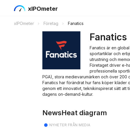
xIPOmeter
xIPOmeter
Företag
Fanatics
Fanatics
Fanatics är en global
sportartiklar och erbj
utrustning och memora
Företaget driver e-h
professionella sport
PGA), stora medievarumärken och över 200 co
Fanatics har förändrat hur fans köper kläder oc
genom ett innovativt, teknikinspirerat sätt att t
dagens on-demand-kultur.
NewsHeat diagram
NYHETER FRÅN MEDIA