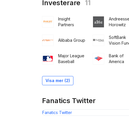
Investerare
11
Insight
Andreess
Partners
Horowitz
SoftBank
Alibaba Group
Vision Fun
Major League
Bank of
Baseball
America
Fidelity
Management
Silver Lake
and Research
Company
Visa mer (2)
Fanatics Twitter
Fanatics Twitter