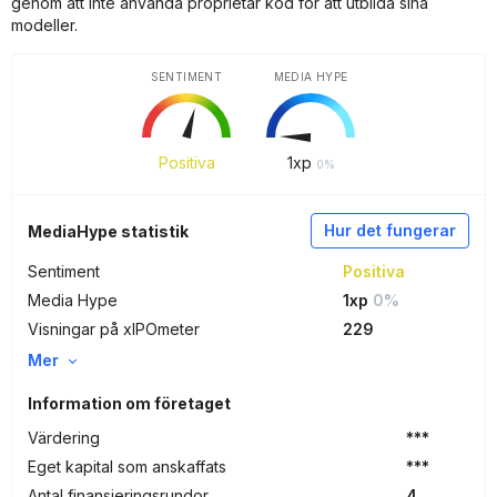
genom att inte använda proprietär kod för att utbilda sina
modeller.
SENTIMENT
MEDIA HYPE
Positiva
1
xp
0%
Hur det fungerar
MediaHype statistik
Sentiment
Positiva
Media Hype
1xp
0%
Visningar på xIPOmeter
229
Mer
Information om företaget
Värdering
***
Eget kapital som anskaffats
***
Antal finansieringsrundor
4