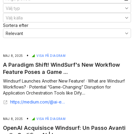
Sortera efter
•
MAJ 8, 2025
VISA PÅ DIAGRAM
A Paradigm Shift! WindSurf's New Workflow
Feature Poses a Game ...
Windsurf Launches Another New Feature! · What are Windsurf
Workflows? · Potential “Game-Changing” Disruption for
Application Orchestration Tools like Dify....
https://medium.com/@ai-engineering-trend/a-paradigm-shift-windsurfs-new-workflow-feature-poses-a-game-changing-challenge-to-low-code-ide-2ca35ccefa55
•
MAJ 8, 2025
VISA PÅ DIAGRAM
OpenAI Acquisisce Windsurf: Un Passo Avanti