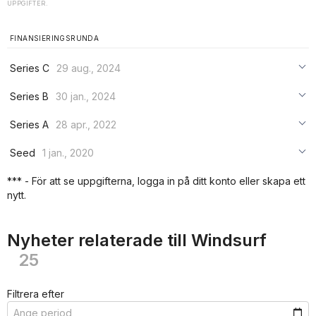
UPPGIFTER.
FINANSIERINGSRUNDA
Series C
29 aug., 2024
***
Series B
30 jan., 2024
***
***
Series A
28 apr., 2022
***
***
***
Seed
1 jan., 2020
***
***
***
*** - För att se uppgifterna, logga in på ditt konto eller skapa ett
***
nytt.
***
***
Nyheter relaterade till Windsurf
25
Filtrera efter