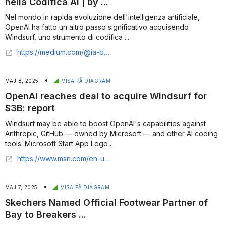
nella Codifica AI | by ...
Nel mondo in rapida evoluzione dell'intelligenza artificiale,
OpenAI ha fatto un altro passo significativo acquisendo
Windsurf, uno strumento di codifica ...
https://medium.com/@ia-business-insights/openai-acquisisce-windsurf-un-passo-avanti-nella-codifica-ai-3a37058a34cb
•
MAJ 8, 2025
VISA PÅ DIAGRAM
OpenAI reaches deal to acquire Windsurf for
$3B: report
Windsurf may be able to boost OpenAI's capabilities against
Anthropic, GitHub — owned by Microsoft — and other AI coding
tools. Microsoft Start App Logo ...
https://www.msn.com/en-us/money/other/openai-reaches-deal-to-acquire-windsurf-for-3b-report/ar-AA1Eg0mH
•
MAJ 7, 2025
VISA PÅ DIAGRAM
Skechers Named Official Footwear Partner of
Bay to Breakers ...