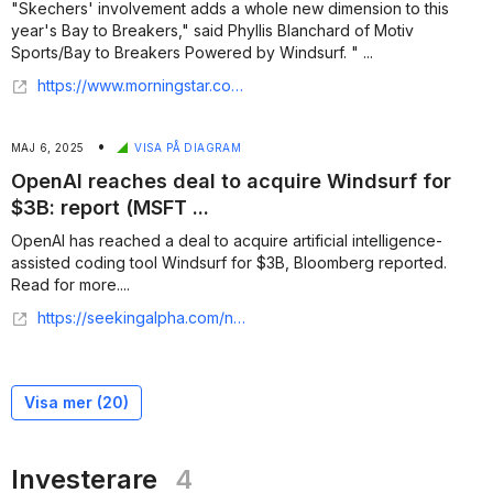
"Skechers' involvement adds a whole new dimension to this
year's Bay to Breakers," said Phyllis Blanchard of Motiv
Sports/Bay to Breakers Powered by Windsurf. " ...
https://www.morningstar.com/news/pr-newswire/20250507sf81390/skechers-named-official-footwear-partner-of-bay-to-breakers-powered-by-windsurf-2025
•
MAJ 6, 2025
VISA PÅ DIAGRAM
OpenAI reaches deal to acquire Windsurf for
$3B: report (MSFT ...
OpenAI has reached a deal to acquire artificial intelligence-
assisted coding tool Windsurf for $3B, Bloomberg reported.
Read for more....
https://seekingalpha.com/news/4441833-openai-reaches-deal-to-acquire-windsurf-for-3b-report
Visa mer (
20
)
Investerare
4