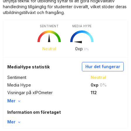
utnyttja teknik för utbildning syftar till att göra högkvalitativ
handledning tillgänglig för studenter överallt, vilket stöder deras
utbildningstillväxt och framgång.
SENTIMENT
MEDIA HYPE
Neutral
0
xp
0%
Hur det fungerar
MediaHype statistik
Sentiment
Neutral
Media Hype
0xp
0%
Visningar på xIPOmeter
112
Mer
Information om företaget
Mer