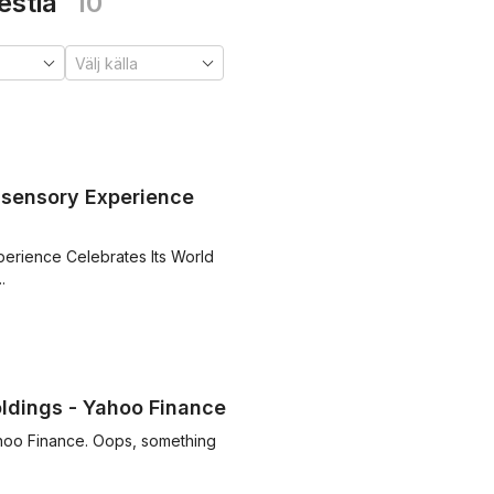
estia
10
isensory Experience
erience Celebrates Its World
.
ldings - Yahoo Finance
hoo Finance. Oops, something