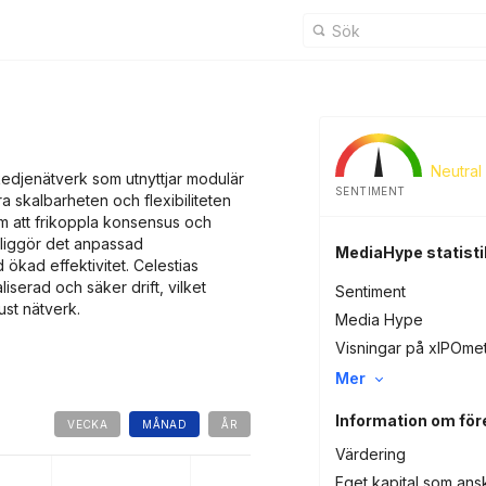
Neutral
kedjenätverk som utnyttjar modulär
SENTIMENT
ra skalbarheten och flexibiliteten
m att frikoppla konsensus och
jliggör det anpassad
MediaHype statisti
 ökad effektivitet. Celestias
iserad och säker drift, vilket
Sentiment
ust nätverk.
Media Hype
Visningar på xIPOme
Mer
Information om för
VECKA
MÅNAD
ÅR
Värdering
Eget kapital som ans