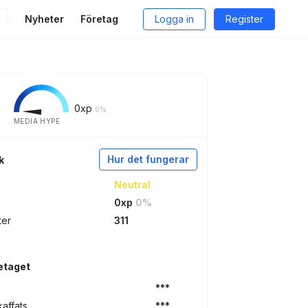
Nyheter
Företag
Logga in
Register
0
xp
0%
MEDIA HYPE
Hur det fungerar
k
Neutral
0xp
0%
ter
311
etaget
***
kaffats
***