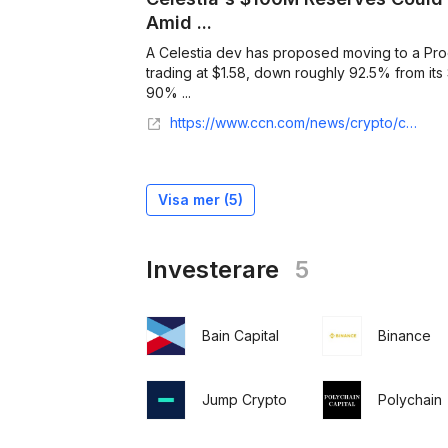
Amid ...
A Celestia dev has proposed moving to a Pro
trading at $1.58, down roughly 92.5% from its
90% ...
https://www.ccn.com/news/crypto/celestia-100m-reserves-fud-insider-trading-accusations/
Visa mer (
5
)
Investerare
5
Bain Capital
Binance
Jump Crypto
Polychain