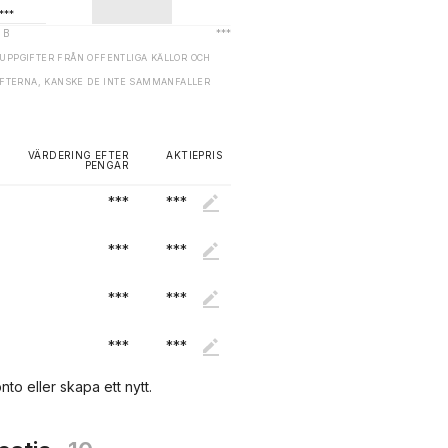
UPPGIFTER FRÅN OFFENTLIGA KÄLLOR OCH
GIFTERNA, KANSKE DE INTE SAMMANFALLER
VÄRDERING EFTER
AKTIEPRIS
PENGAR
***
***
***
***
***
***
***
***
nto eller skapa ett nytt.