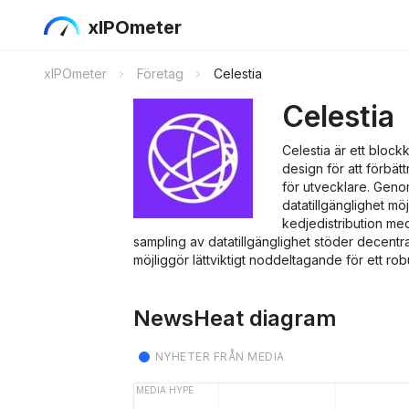
xIPOmeter
xIPOmeter
Företag
Celestia
Celestia
Celestia är ett block
design för att förbätt
för utvecklare. Geno
datatillgänglighet mö
kedjedistribution med
sampling av datatillgänglighet stöder decentral
möjliggör lättviktigt noddeltagande för ett rob
NewsHeat diagram
NYHETER FRÅN MEDIA