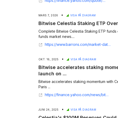
https://finance.yahoo.com/quote/VTIA.PA/holdings/
•
MARS 7, 2026
VISA PÅ DIAGRAM
Bitwise Celestia Staking ETP Over
Complete Bitwise Celestia Staking ETP funds
funds market news....
https://www.barrons.com/market-data/funds/celb?countrycode=xe&gaa_at=eafs&gaa_n=AWEtsqf0ddWNtoTzYdzJ28J32lsGCdF7wyuq1VtOKiGR7uiXV8c811csrclb&gaa_ts=69ac823e&gaa_sig=DIXyf_zVqOIQ1krgQPovlAmJOGU3-Tofq6XvzDpkCY95bIVCoc3725TLndKO_UsxNZ3VqbdVjVM9CLz3_1-CVw%3D%3D
•
OKT. 16, 2025
VISA PÅ DIAGRAM
Bitwise accelerates staking mom
launch on ...
Bitwise accelerates staking momentum with C
Paris ...
https://finance.yahoo.com/news/bitwise-accelerates-staking-momentum-celestia-070900723.html
•
JUNI 24, 2025
VISA PÅ DIAGRAM
Celestia's $100M Reserves Could 