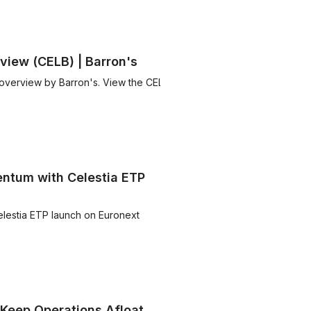
view (CELB) | Barron's
 overview by Barron's. View the CELB
entum with Celestia ETP
elestia ETP launch on Euronext
Keep Operations Afloat