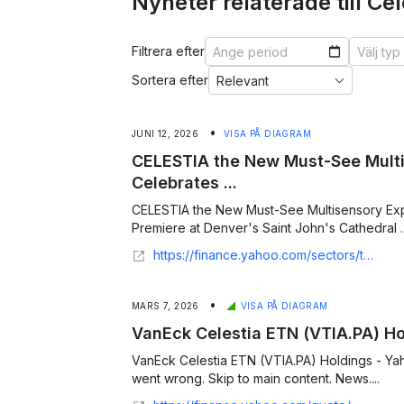
Nyheter relaterade till Cel
Filtrera efter
Sortera efter
•
JUNI 12, 2026
VISA PÅ DIAGRAM
CELESTIA the New Must-See Mult
Celebrates ...
CELESTIA the New Must-See Multisensory Exp
Premiere at Denver's Saint John's Cathedral ..
https://finance.yahoo.com/sectors/technology/articles/celestia-must-see-multisensory-experience-153800286.html
•
MARS 7, 2026
VISA PÅ DIAGRAM
VanEck Celestia ETN (VTIA.PA) Ho
VanEck Celestia ETN (VTIA.PA) Holdings - Ya
went wrong. Skip to main content. News....