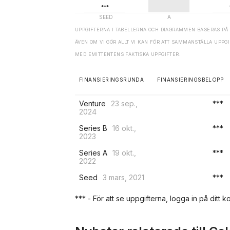
UPPGIFTERNA I TABELLERNA OCH DIAGRAMMEN BASERAS PÅ 
ÄVEN OM VI GÖR ALLT VI KAN FÖR ATT SAMMANSTÄLLA UPP
MED EMITTENTENS FAKTISKA UPPGIFTER.
FINANSIERINGSRUNDA
FINANSIERINGSBELOPP
Venture
23 sep.,
***
2024
Series B
16 okt.,
***
2023
Series A
19 okt.,
***
2022
Seed
3 mars, 2021
***
*** - För att se uppgifterna, logga in på ditt ko