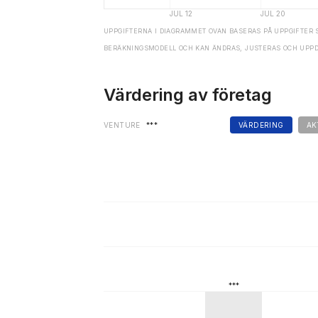
UPPGIFTERNA I DIAGRAMMET OVAN BASERAS PÅ UPPGIFTER 
BERÄKNINGSMODELL OCH KAN ÄNDRAS, JUSTERAS OCH UPP
Värdering av företag
VENTURE
***
VÄRDERING
AK