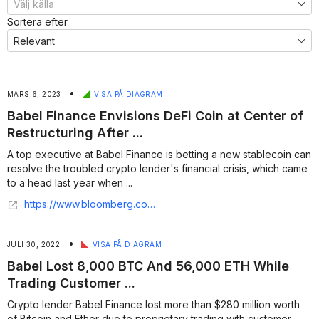
Sortera efter
•
MARS 6, 2023
VISA PÅ DIAGRAM
Babel Finance Envisions DeFi Coin at Center of
Restructuring After ...
A top executive at Babel Finance is betting a new stablecoin can
resolve the troubled crypto lender's financial crisis, which came
to a head last year when ...
https://www.bloomberg.com/news/articles/2023-03-05/babel-finance-envisions-defi-coin-at-center-of-restructuring-after-huge-loss
•
JULI 30, 2022
VISA PÅ DIAGRAM
Babel Lost 8,000 BTC And 56,000 ETH While
Trading Customer ...
Crypto lender Babel Finance lost more than $280 million worth
of Bitcoin and Ether due to proprietary trading with customer