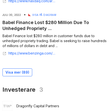
https://www.nasdaq.com/articles/babel-finance-loses-%24280-million-8000-btc-of-customer-funds%3A-report
•
JULI 30, 2022
VISA PÅ DIAGRAM
Babel Finance Lost $280 Million Due To
Unhedged Propriety ...
Babel Finance lost $280 million in customer funds due to
unhedged propriety trading. Babel is seeking to raise hundreds
of millions of dollars in debt and ...
https://www.benzinga.com/markets/cryptocurrency/22/07/28268357/babel-lost-280-million-due-to-unhedged-propriety-trading-report
Visa mer (
89
)
Investerare
3
Dragonfly Capital Partners