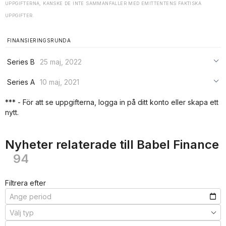
UPPGIFTERNA, KANSKE DE INTE SAMMANFALLER MED EMITTENTENS FAKTISKA
UPPGIFTER.
FINANSIERINGSRUNDA
Series B
25 maj, 2022
***
Series A
10 maj, 2021
***
***
*** - För att se uppgifterna, logga in på ditt konto eller skapa ett
***
nytt.
***
***
Nyheter relaterade till Babel Finance
94
Filtrera efter