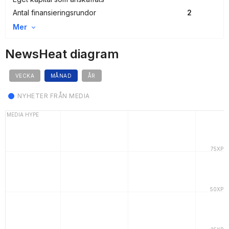
Antal finansieringsrundor
2
Mer
NewsHeat diagram
VECKA
MÅNAD
ÅR
NYHETER FRÅN MEDIA