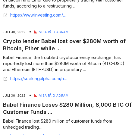
funds, according to a restructuring ...
https://www.investing.com/analysis/babel-lost-8000-btc-and-56000-eth-while-trading-customer-funds-200627812
•
JULI 30, 2022
VISA PÅ DIAGRAM
Crypto lender Babel lost over $280M worth of
Bitcoin, Ether while ...
Babel Finance, the troubled cryptocurrency exchange, has
reportedly lost more than $280M worth of Bitcoin (BTC-USD)
and Ethereum (ETH-USD) in proprietary ...
https://seekingalpha.com/news/3863393-crypto-lender-babel-lost-over-280m-worth-of-bitcoin-ether-while-trading-client-funds-report
•
JULI 30, 2022
VISA PÅ DIAGRAM
Babel Finance Loses $280 Million, 8,000 BTC Of
Customer Funds ...
Babel Finance lost $280 million of customer funds from
unhedged trading....