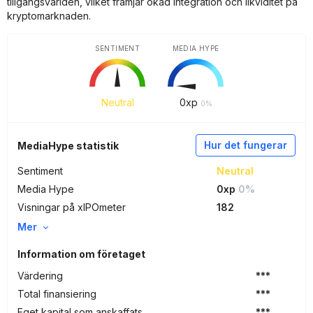
tillgångsvärlden, vilket främjar ökad integration och likviditet på
kryptomarknaden.
SENTIMENT
MEDIA HYPE
Neutral
0
xp
0%
Hur det fungerar
MediaHype statistik
Sentiment
Neutral
Media Hype
0xp
0%
Visningar på xIPOmeter
182
Mer
Information om företaget
Värdering
***
Total finansiering
***
Eget kapital som anskaffats
***