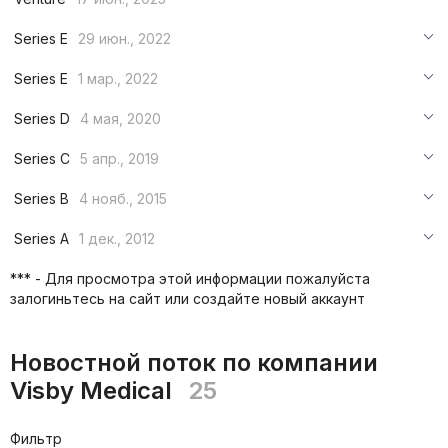
***
Series E
29 июн., 2022
***
***
Series E
1 мар., 2022
***
***
***
Series D
4 мая, 2020
***
***
***
Series C
5 апр., 2019
***
***
***
Series B
4 нояб., 2015
***
***
***
Series A
1 дек., 2012
***
***
***
*** - Для просмотра этой информации пожалуйста
***
залогиньтесь на сайт или создайте новый аккаунт
***
***
Новостной поток по компании
Visby Medical
25
Фильтр