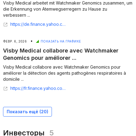
Visby Medical arbeitet mit Watchmaker Genomics zusammen, um
die Erkennung von Atemwegserregern zu Hause zu
verbessern ...
https://de.finance.yahoo.com/nachrichten/visby-medical-arbeitet-watchmaker-genomics-224700724.html
•
ФЕВР. 6, 2026
ПОКАЗАТЬ НА ГРАФИКЕ
Visby Medical collabore avec Watchmaker
Genomics pour améliorer ...
Visby Medical collabore avec Watchmaker Genomics pour
améliorer la détection des agents pathogènes respiratoires à
domicile ...
https://fr.finance.yahoo.com/actualites/visby-medical-collabore-watchmaker-genomics-224200738.html
Показать ещё (
20
)
Инвесторы
5