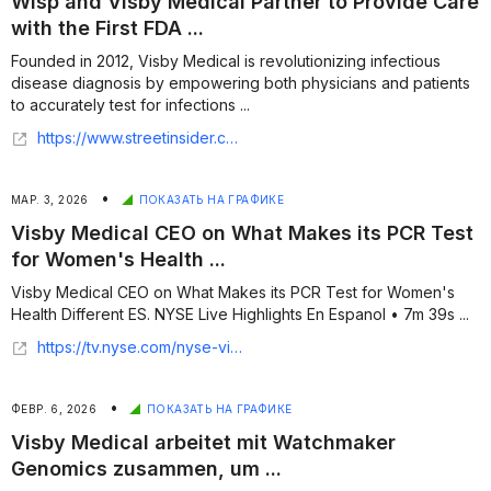
Wisp and Visby Medical Partner to Provide Care
with the First FDA ...
Founded in 2012, Visby Medical is revolutionizing infectious
disease diagnosis by empowering both physicians and patients
to accurately test for infections ...
https://www.streetinsider.com/Press+Releases/Wisp+and+Visby+Medical+Partner+to+Provide+Care+with+the+First+FDA-Authorized+At-Home+PCR+STI+Test/26322172.html
•
МАР. 3, 2026
ПОКАЗАТЬ НА ГРАФИКЕ
Visby Medical CEO on What Makes its PCR Test
for Women's Health ...
Visby Medical CEO on What Makes its PCR Test for Women's
Health Different ES. NYSE Live Highlights En Espanol • 7m 39s ...
https://tv.nyse.com/nyse-video-resumenes/videos/visby-medical-ceo-on-what-makes-its-pcr-test-for-women-s-health-different-es
•
ФЕВР. 6, 2026
ПОКАЗАТЬ НА ГРАФИКЕ
Visby Medical arbeitet mit Watchmaker
Genomics zusammen, um ...