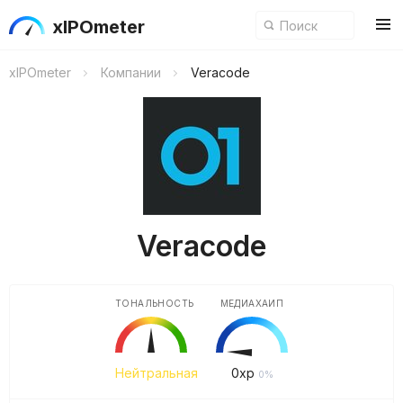
xIPOmeter
xIPOmeter
Компании
Veracode
Veracode
ТОНАЛЬНОСТЬ
МЕДИАХАЙП
Нейтральная
0
xp
0%