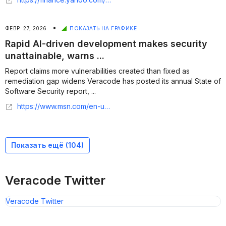
•
ФЕВР. 27, 2026
ПОКАЗАТЬ НА ГРАФИКЕ
Rapid AI-driven development makes security
unattainable, warns ...
Report claims more vulnerabilities created than fixed as
remediation gap widens Veracode has posted its annual State of
Software Security report, ...
https://www.msn.com/en-us/news/technology/rapid-ai-driven-development-makes-security-unattainable-warns-veracode/ar-AA1X8opT
Показать ещё (
104
)
Veracode Twitter
Veracode Twitter