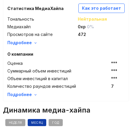
Как это работает
Статистика МедиаХайпа
Тональность
Нейтральная
Медиахайп
0xp
0%
Просмотров на сайте
472
Подробнее
О компании
Оценка
***
Суммарный объем инвестиций
***
Объем инвестиций в капитал
***
Количество раундов инвестиций
7
Подробнее
Динамика медиа-хайпа
НЕДЕЛЯ
МЕСЯЦ
ГОД