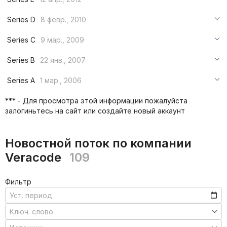
***
***
***
Series D
8 февр., 2010
***
***
***
Series C
9 мар., 2009
***
***
***
Series B
22 янв., 2007
***
***
***
Series A
1 мар., 2006
***
***
***
*** - Для просмотра этой информации пожалуйста
***
залогиньтесь на сайт или создайте новый аккаунт
***
***
Новостной поток по компании
Veracode
109
Фильтр