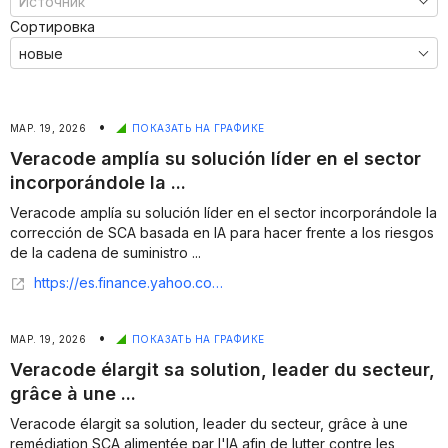
Сортировка
•
МАР. 19, 2026
ПОКАЗАТЬ НА ГРАФИКЕ
Veracode amplía su solución líder en el sector
incorporándole la ...
Veracode amplía su solución líder en el sector incorporándole la
corrección de SCA basada en IA para hacer frente a los riesgos
de la cadena de suministro ...
https://es.finance.yahoo.com/noticias/veracode-ampl%C3%ADa-soluci%C3%B3n-l%C3%ADder-sector-193300758.html
•
МАР. 19, 2026
ПОКАЗАТЬ НА ГРАФИКЕ
Veracode élargit sa solution, leader du secteur,
grâce à une ...
Veracode élargit sa solution, leader du secteur, grâce à une
remédiation SCA alimentée par l'IA afin de lutter contre les