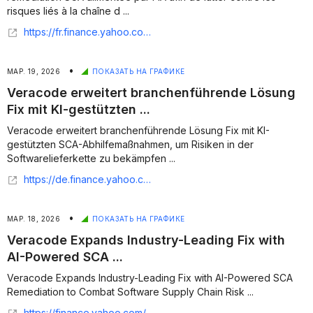
risques liés à la chaîne d ...
https://fr.finance.yahoo.com/actualites/veracode-%C3%A9largit-solution-leader-secteur-193900574.html?pl2=currency-converter-news-stream_fltrd-strs
•
МАР. 19, 2026
ПОКАЗАТЬ НА ГРАФИКЕ
Veracode erweitert branchenführende Lösung
Fix mit KI-gestützten ...
Veracode erweitert branchenführende Lösung Fix mit KI-
gestützten SCA-Abhilfemaßnahmen, um Risiken in der
Softwarelieferkette zu bekämpfen ...
https://de.finance.yahoo.com/nachrichten/veracode-erweitert-branchenf%C3%BChrende-l%C3%B6sung-fix-193600826.html
•
МАР. 18, 2026
ПОКАЗАТЬ НА ГРАФИКЕ
Veracode Expands Industry-Leading Fix with
AI-Powered SCA ...
Veracode Expands Industry-Leading Fix with AI-Powered SCA
Remediation to Combat Software Supply Chain Risk ...
https://finance.yahoo.com/news/veracode-expands-industry-leading-fix-120000419.html