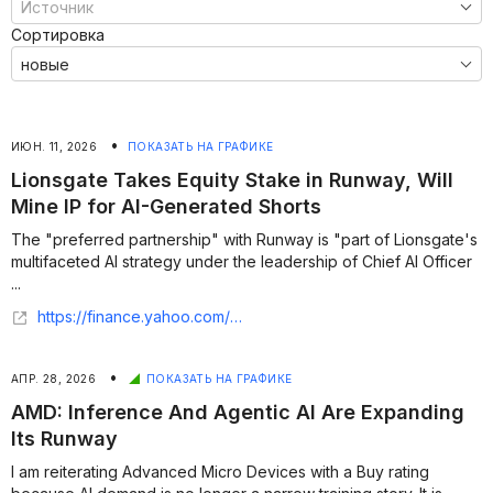
Сортировка
•
ИЮН. 11, 2026
ПОКАЗАТЬ НА ГРАФИКЕ
Lionsgate Takes Equity Stake in Runway, Will
Mine IP for AI-Generated Shorts
The "preferred partnership" with Runway is "part of Lionsgate's
multifaceted AI strategy under the leadership of Chief AI Officer
...
https://finance.yahoo.com/sectors/technology/articles/lionsgate-takes-equity-stake-runway-162522237.html
•
АПР. 28, 2026
ПОКАЗАТЬ НА ГРАФИКЕ
AMD: Inference And Agentic AI Are Expanding
Its Runway
I am reiterating Advanced Micro Devices with a Buy rating