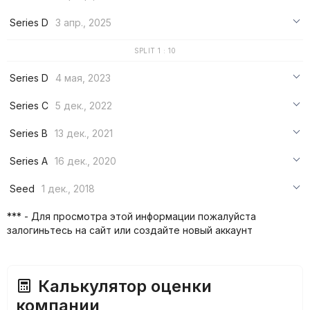
***
Series D
3 апр., 2025
***
***
SPLIT 1 : 10
***
***
Series D
4 мая, 2023
***
***
Series C
5 дек., 2022
***
***
Series B
13 дек., 2021
***
***
***
Series A
16 дек., 2020
***
***
***
Seed
1 дек., 2018
***
***
***
*** - Для просмотра этой информации пожалуйста
***
залогиньтесь на сайт или создайте новый аккаунт
***
***
Калькулятор оценки
компании