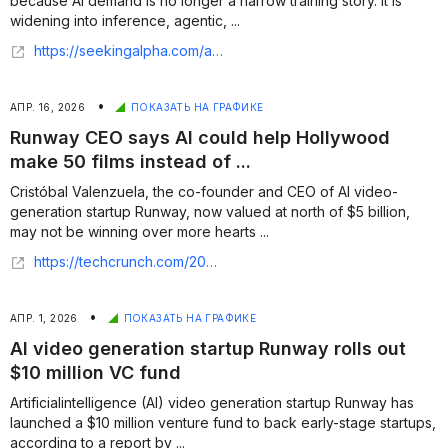
because AI demand is no longer a narrow training story. It is
widening into inference, agentic, ...
https://seekingalpha.com/article/4894826-amd-inference-and-agentic-ai-are-expanding-its-runway
•
АПР. 16, 2026
ПОКАЗАТЬ НА ГРАФИКЕ
Runway CEO says AI could help Hollywood
make 50 films instead of ...
Cristóbal Valenzuela, the co-founder and CEO of AI video-
generation startup Runway, now valued at north of $5 billion,
may not be winning over more hearts ...
https://techcrunch.com/2026/04/16/runway-ceo-says-ai-could-help-hollywood-make-50-films-instead-of-one-100m-blockbuster/
•
АПР. 1, 2026
ПОКАЗАТЬ НА ГРАФИКЕ
AI video generation startup Runway rolls out
$10 million VC fund
Artificialintelligence (AI) video generation startup Runway has
launched a $10 million venture fund to back early-stage startups,
according to a report by ...