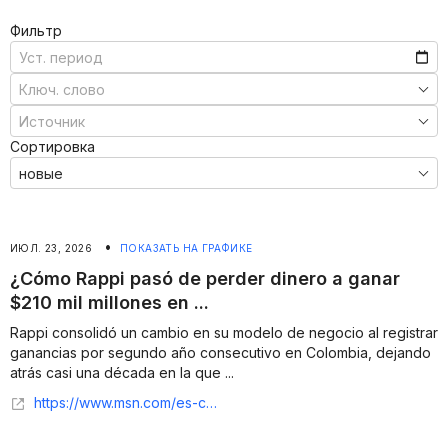
Фильтр
Сортировка
•
ИЮЛ. 23, 2026
ПОКАЗАТЬ НА ГРАФИКЕ
¿Cómo Rappi pasó de perder dinero a ganar
$210 mil millones en ...
Rappi consolidó un cambio en su modelo de negocio al registrar
ganancias por segundo año consecutivo en Colombia, dejando
atrás casi una década en la que ...
https://www.msn.com/es-co/noticias/other/c%C3%B3mo-rappi-pas%C3%B3-de-perder-dinero-a-ganar-210-mil-millones-en-colombia/ar-AA28o5Zz