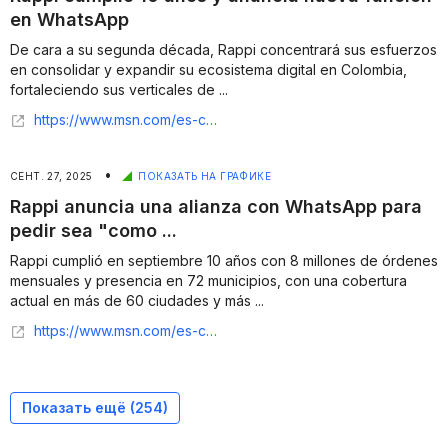
en WhatsApp
De cara a su segunda década, Rappi concentrará sus esfuerzos
en consolidar y expandir su ecosistema digital en Colombia,
fortaleciendo sus verticales de ...
https://www.msn.com/es-co/noticias/other/rappi-cumpli%C3%B3-10-a%C3%B1os-y-anuncia-nueva-funci%C3%B3n-en-whatsapp/ar-AA1NnMSX
•
СЕНТ. 27, 2025
ПОКАЗАТЬ НА ГРАФИКЕ
Rappi anuncia una alianza con WhatsApp para
pedir sea "como ...
Rappi cumplió en septiembre 10 años con 8 millones de órdenes
mensuales y presencia en 72 municipios, con una cobertura
actual en más de 60 ciudades y más ...
https://www.msn.com/es-co/noticias/other/rappi-anuncia-una-alianza-con-whatsapp-para-pedir-sea-como-hablar-con-un-amigo/ar-AA1NnoEs
Показать ещё (
254
)