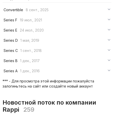
Convertible
8 сент., 2025
***
Series F
19 июл., 2021
***
***
Series E
24 июл., 2020
***
***
***
Series D
1 мая, 2019
***
***
***
Series C
1 сент., 2018
***
***
***
Series B
1 дек., 2017
***
***
***
Series A
1 дек., 2016
***
***
***
*** - Для просмотра этой информации пожалуйста
***
залогиньтесь на сайт или создайте новый аккаунт
***
***
Новостной поток по компании
Rappi
259