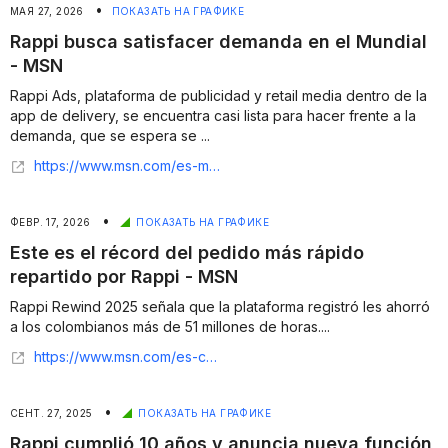
•
МАЯ 27, 2026
ПОКАЗАТЬ НА ГРАФИКЕ
Rappi busca satisfacer demanda en el Mundial
- MSN
Rappi Ads, plataforma de publicidad y retail media dentro de la
app de delivery, se encuentra casi lista para hacer frente a la
demanda, que se espera se ...
https://www.msn.com/es-mx/dinero/noticias/rappi-busca-satisfacer-demanda-en-el-mundial/ar-AA245da3?apiversion=v2&domshim=1&noservercache=1&noservertelemetry=1&batchservertelemetry=1&renderwebcomponents=1&wcseo=1
•
ФЕВР. 17, 2026
ПОКАЗАТЬ НА ГРАФИКЕ
Este es el récord del pedido más rápido
repartido por Rappi - MSN
Rappi Rewind 2025 señala que la plataforma registró les ahorró
a los colombianos más de 51 millones de horas....
https://www.msn.com/es-co/noticias/other/este-es-el-r%C3%A9cord-del-pedido-m%C3%A1s-r%C3%A1pido-repartido-por-rappi-en-un-d%C3%ADa-entreg%C3%B3-780000-pedidos/ar-AA1Wa2o7?apiversion=v2&domshim=1&noservercache=1&noservertelemetry=1&batchservertelemetry=1&renderwebcomponents=1&wcseo=1
•
СЕНТ. 27, 2025
ПОКАЗАТЬ НА ГРАФИКЕ
Rappi cumplió 10 años y anuncia nueva función