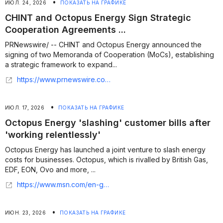
•
ИЮЛ. 24, 2026
ПОКАЗАТЬ НА ГРАФИКЕ
CHINT and Octopus Energy Sign Strategic
Cooperation Agreements ...
PRNewswire/ -- CHINT and Octopus Energy announced the
signing of two Memoranda of Cooperation (MoCs), establishing
a strategic framework to expand...
https://www.prnewswire.com/news-releases/chint-and-octopus-energy-sign-strategic-cooperation-agreements-to-accelerate-clean-energy-deployment-and-digital-energy-innovation-302832688.html
•
ИЮЛ. 17, 2026
ПОКАЗАТЬ НА ГРАФИКЕ
Octopus Energy 'slashing' customer bills after
'working relentlessly'
Octopus Energy has launched a joint venture to slash energy
costs for businesses. Octopus, which is rivalled by British Gas,
EDF, EON, Ovo and more, ...
https://www.msn.com/en-gb/news/newsbirmingham/octopus-energy-slashing-customer-bills-after-working-relentlessly/ar-AA1PcdYc?apiversion=v2&domshim=1&noservercache=1&noservertelemetry=1&batchservertelemetry=1&renderwebcomponents=1&wcseo=1
•
ИЮН. 23, 2026
ПОКАЗАТЬ НА ГРАФИКЕ