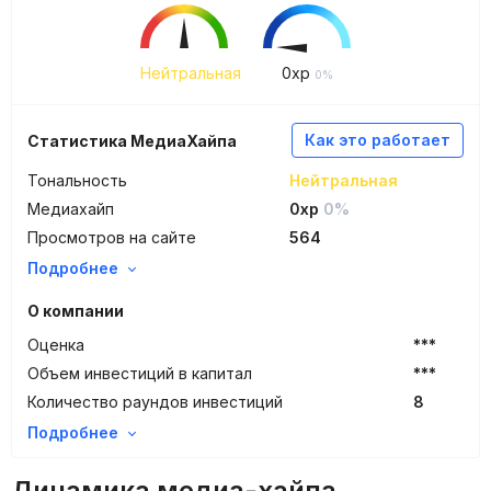
Нейтральная
0
xp
0%
Как это работает
Статистика МедиаХайпа
Тональность
Нейтральная
Медиахайп
0xp
0%
Просмотров на сайте
564
Подробнее
О компании
Оценка
***
Объем инвестиций в капитал
***
Количество раундов инвестиций
8
Подробнее
Динамика медиа-хайпа