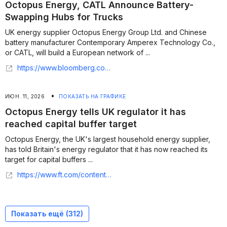
Octopus Energy, CATL Announce Battery-
Swapping Hubs for Trucks
UK energy supplier Octopus Energy Group Ltd. and Chinese
battery manufacturer Contemporary Amperex Technology Co.,
or CATL, will build a European network of ...
https://www.bloomberg.com/news/articles/2026-06-22/octopus-energy-catl-announce-battery-swapping-hubs-for-trucks
•
ИЮН. 11, 2026
ПОКАЗАТЬ НА ГРАФИКЕ
Octopus Energy tells UK regulator it has
reached capital buffer target
Octopus Energy, the UK's largest household energy supplier,
has told Britain's energy regulator that it has now reached its
target for capital buffers ...
https://www.ft.com/content/a42cc0e0-45fa-4065-9b10-7d5607b5786e?syn-25a6b1a6=1
Показать ещё (
312
)