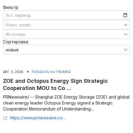
Фильтр
Сортировка
•
АВГ. 5, 2026
ПОКАЗАТЬ НА ГРАФИКЕ
ZOE and Octopus Energy Sign Strategic
Cooperation MOU to Co ...
PRNewswire/ -- Shanghai ZOE Energy Storage (ZOE) and global
clean energy leader Octopus Energy signed a Strategic
Cooperation Memorandum of Understanding...
https://www.prnewswire.com/news-releases/strong-alliance-smart-blueprint-for-new-power-systems--zoe-and-octopus-energy-sign-strategic-cooperation-mou-to-co-develop-chinas-vpp-and-smart-energy-landscape-302842143.html