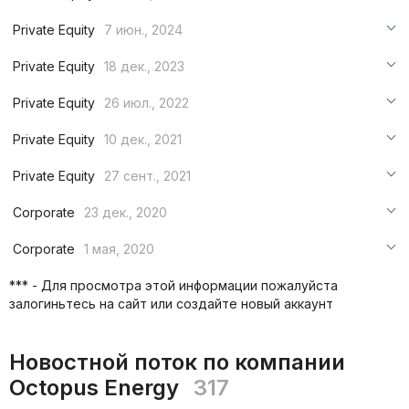
***
Private Equity
7 июн., 2024
***
***
Private Equity
18 дек., 2023
***
***
***
Private Equity
26 июл., 2022
***
***
***
Private Equity
10 дек., 2021
***
***
***
Private Equity
27 сент., 2021
***
***
***
Corporate
23 дек., 2020
***
***
***
Corporate
1 мая, 2020
***
***
***
*** - Для просмотра этой информации пожалуйста
***
залогиньтесь на сайт или создайте новый аккаунт
***
***
Новостной поток по компании
Octopus Energy
317