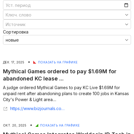
Сортировка
•
ДЕК. 17, 2025
ПОКАЗАТЬ НА ГРАФИКЕ
Mythical Games ordered to pay $1.69M for
abandoned KC lease ...
A judge ordered Mythical Games to pay KC Live $1.69M for
unpaid rent after abandoning plans to create 100 jobs in Kansas
City's Power & Light area....
https://www.bizjournals.com/kansascity/news/2025/12/16/mythical-games-kc-live-lease-lawsuit-judgment.html
•
ОКТ. 20, 2025
ПОКАЗАТЬ НА ГРАФИКЕ