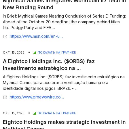
Mythical Games Integrates Worldcoin ID Tech in
New Funding Round
In Brief: Mythical Games Nearing Conclusion of Series D Funding:
Ahead of the October 20 deadline, the company behind titles
like Pudgy Party and FIFA ...
https://www.msn.com/en-us/money/markets/mythical-games-integrates-worldcoin-id-tech-in-new-funding-round/ar-AA1ODP3T?ocid=finance-verthp-feeds
•
ОКТ. 15, 2025
ПОКАЗАТЬ НА ГРАФИКЕ
A Eightco Holdings Inc. ($ORBS) faz
investimento estratégico na ...
A Eightco Holdings Inc. ($ORBS) faz investimento estratégico na
Mythical Games para acelerar a verificação humana e a
identidade digital nos jogos. BRAZIL - ...
https://www.prnewswire.com/br/comunicados-para-a-imprensa/a-eightco-holdings-inc-orbs-faz-investimento-estrategico-na-mythical-games-para-acelerar-a-verificacao-humana-e-a-identidade-digital-nos-jogos-302585340.html
•
ОКТ. 15, 2025
ПОКАЗАТЬ НА ГРАФИКЕ
Eightco Holdings makes strategic investment in
Mythical Games