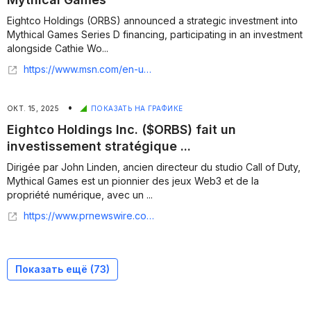
Eightco Holdings (ORBS) announced a strategic investment into
Mythical Games Series D financing, participating in an investment
alongside Cathie Wo...
https://www.msn.com/en-us/money/other/eightco-holdings-makes-strategic-investment-in-mythical-games/ar-AA1OnGEW
•
ОКТ. 15, 2025
ПОКАЗАТЬ НА ГРАФИКЕ
Eightco Holdings Inc. ($ORBS) fait un
investissement stratégique ...
Dirigée par John Linden, ancien directeur du studio Call of Duty,
Mythical Games est un pionnier des jeux Web3 et de la
propriété numérique, avec un ...
https://www.prnewswire.com/news-releases/eightco-holdings-inc-orbs-fait-un-investissement-strategique-dans-mythical-games-pour-accelerer-la-verification-humaine-et-lidentite-numerique-dans-les-jeux-302585138.html
Показать ещё (
73
)