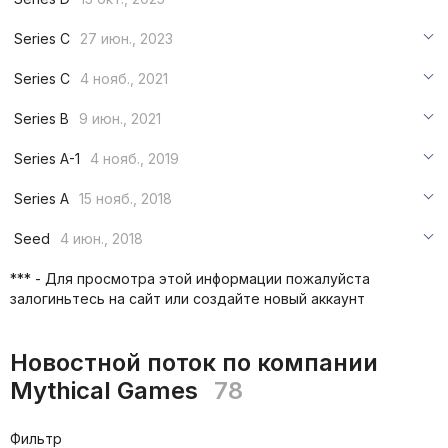
***
Series C
27 июн., 2023
***
***
Series C
4 нояб., 2021
***
***
***
Series B
9 июн., 2021
***
***
***
Series A-1
4 нояб., 2019
***
***
***
Series A
15 нояб., 2018
***
***
***
Seed
4 июн., 2018
***
***
***
*** - Для просмотра этой информации пожалуйста
***
залогиньтесь на сайт или создайте новый аккаунт
***
***
Новостной поток по компании
Mythical Games
78
Фильтр