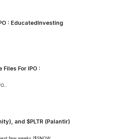
PO : EducatedInvesting
Files For IPO :
O...
ty), and $PLTR (Palantir) -
 next few weeks ($SNOW...