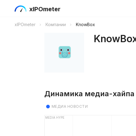
xIPOmeter
xIPOmeter
Компании
KnowBox
KnowBo
Динамика медиа-хайпа
МЕДИА НОВОСТИ