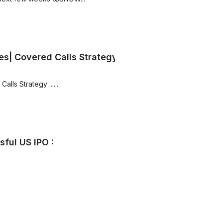
es| Covered Calls Strategy
lls Strategy ......
ful US IPO :