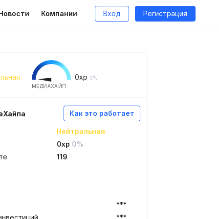
Новости
Компании
Вход
Регистрация
льная
0
xp
0%
МЕДИАХАЙП
Как это работает
аХайпа
Нейтральная
0xp
0%
те
119
***
инвестиций
***