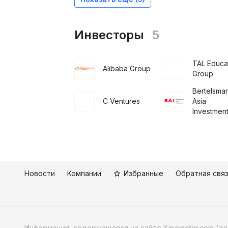
Инвесторы
5
TAL Educa
Alibaba Group
Group
Bertelsma
C Ventures
Asia
Investmen
Новости
Компании
Избранные
Обратная свя
Информация, содержащаяся на сайте Xipometer.com (д