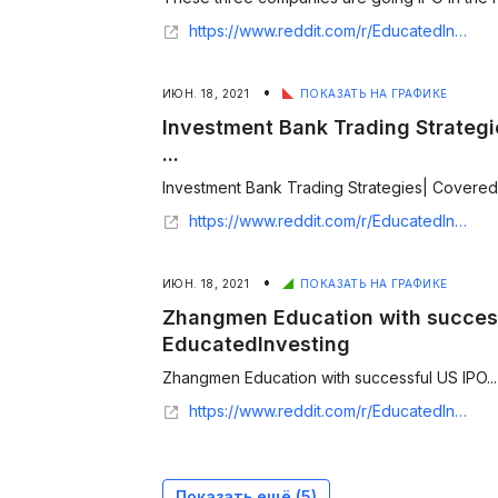
https://www.reddit.com/r/EducatedInvesting/comments/itj5oq/dd_on_snow_snowflake_u_unity_and_pltr_palantir/
•
ИЮН. 18, 2021
ПОКАЗАТЬ НА ГРАФИКЕ
Investment Bank Trading Strategi
...
Investment Bank Trading Strategies| Covered Ca
https://www.reddit.com/r/EducatedInvesting/comments/ntna0y/investment_bank_trading_strategies_covered_calls/
•
ИЮН. 18, 2021
ПОКАЗАТЬ НА ГРАФИКЕ
Zhangmen Education with success
EducatedInvesting
Zhangmen Education with successful US IPO...
https://www.reddit.com/r/EducatedInvesting/comments/ny38at/zhangmen_education_with_successful_us_ipo/
Показать ещё (
5
)