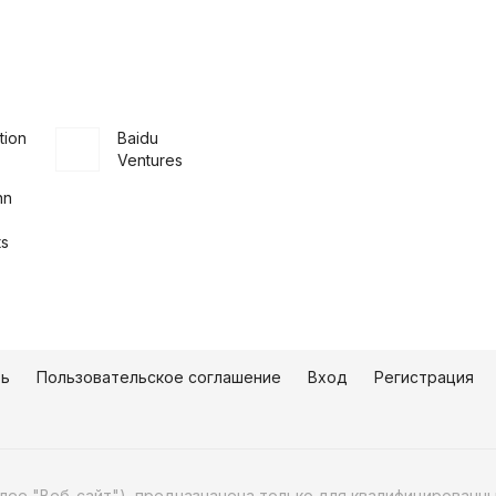
tion
Baidu
Ventures
nn
ts
зь
Пользовательское соглашение
Вход
Регистрация
алее "Веб-сайт"), предназначена только для квалифицирован