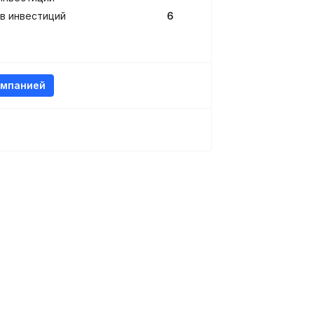
в инвестиций
6
омпанией