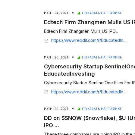
•
ИЮН. 24, 2021
ПОКАЗАТЬ НА ГРАФИКЕ
Edtech Firm Zhangmen Mulls US I
Edtech Firm Zhangmen Mulls US IPO...
https://www.reddit.com/r/EducatedInvesting/comments/nguzd4/edtech_firm_zhangmen_mulls_us_ipo/
•
ИЮН. 20, 2021
ПОКАЗАТЬ НА ГРАФИКЕ
Cybersecurity Startup SentinelOne 
EducatedInvesting
Cybersecurity Startup SentinelOne Files For IP
https://www.reddit.com/r/EducatedInvesting/duplicates/nsrppl/cybersecurity_startup_sentinelone_files_for_ipo/
•
ИЮН. 20, 2021
ПОКАЗАТЬ НА ГРАФИКЕ
DD on $SNOW (Snowflake), $U (Uni
IPO ...
These three companies are going IPO in the