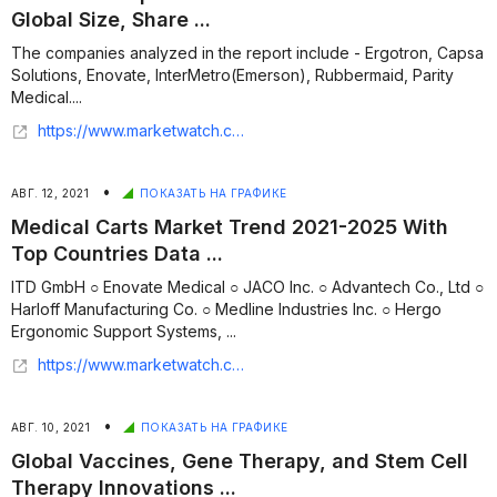
Global Size, Share ...
The companies analyzed in the report include - Ergotron, Capsa
Solutions, Enovate, InterMetro(Emerson), Rubbermaid, Parity
Medical....
https://www.marketwatch.com/press-release/medical-computer-carts-market-growth-2021---global-size-share-industry-demand-ongoing-trends-recent-developments-future-strategic-planning-business-overview-covid-19-impact-and-forecast-2027-2021-08-16
•
АВГ. 12, 2021
ПОКАЗАТЬ НА ГРАФИКЕ
Medical Carts Market Trend 2021-2025 With
Top Countries Data ...
ITD GmbH ○ Enovate Medical ○ JACO Inc. ○ Advantech Co., Ltd ○
Harloff Manufacturing Co. ○ Medline Industries Inc. ○ Hergo
Ergonomic Support Systems, ...
https://www.marketwatch.com/press-release/medical-carts-market-trend-2021-2025-with-top-countries-data--key-leaders-analysis-segmentation-growth-future-trends-gross-margin-demands-emerging-technology-by-regional-forecast-2021-08-10
•
АВГ. 10, 2021
ПОКАЗАТЬ НА ГРАФИКЕ
Global Vaccines, Gene Therapy, and Stem Cell
Therapy Innovations ...