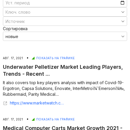
Сортировка
•
АВГ. 17, 2021
ПОКАЗАТЬ НА ГРАФИКЕ
Underwater Pelletizer Market Leading Players,
Trends - Recent ...
It also covers top key players analysis with impact of Covid-19-
Ergotron, Capsa Solutions, Enovate, InterMetroï¼ˆEmersonï¼‰,
Rubbermaid, Parity Medical....
https://www.marketwatch.com/press-release/underwater-pelletizer-market-leading-players-trends---recent-industry-trends-global-insights-and-demand-growth-size-revenue-2021-to-2027-2021-08-16?tesla=y
•
АВГ. 17, 2021
ПОКАЗАТЬ НА ГРАФИКЕ
Medical Computer Carts Market Growth 2021 -