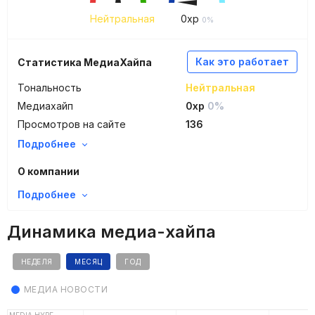
Нейтральная
0
xp
0%
Как это работает
Статистика МедиаХайпа
Тональность
Нейтральная
Медиахайп
0xp
0%
Просмотров на сайте
136
Подробнее
О компании
Подробнее
Динамика медиа-хайпа
НЕДЕЛЯ
МЕСЯЦ
ГОД
МЕДИА НОВОСТИ