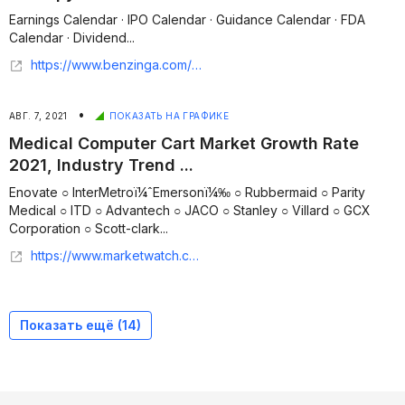
Earnings Calendar · IPO Calendar · Guidance Calendar · FDA
Calendar · Dividend...
https://www.benzinga.com/pressreleases/21/08/b22396926/global-vaccines-gene-therapy-and-stem-cell-therapy-innovations-report-2021-researchandmarkets-com
•
АВГ. 7, 2021
ПОКАЗАТЬ НА ГРАФИКЕ
Medical Computer Cart Market Growth Rate
2021, Industry Trend ...
Enovate ○ InterMetroï¼ˆEmersonï¼‰ ○ Rubbermaid ○ Parity
Medical ○ ITD ○ Advantech ○ JACO ○ Stanley ○ Villard ○ GCX
Corporation ○ Scott-clark...
https://www.marketwatch.com/press-release/medical-computer-cart-market-growth-rate-2021-industry-trend-analysis-product-scope-global-size-competitive-situation-development-factors-share-estimation-demand-and-supply-with-regional-forecast-2026-2021-08-06?tesla=y
Показать ещё (
14
)