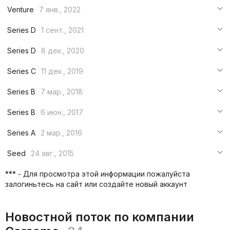
***
Venture
7 янв., 2022
***
***
Series D
1 сент., 2021
***
***
***
Series D
8 дек., 2020
***
***
***
Series C
11 дек., 2019
***
***
***
Series B
7 мар., 2018
***
***
***
Series B
6 июн., 2017
***
***
***
Series A
2 мар., 2016
***
***
***
Seed
24 авг., 2015
***
***
***
*** - Для просмотра этой информации пожалуйста
***
залогиньтесь на сайт или создайте новый аккаунт
***
***
Новостной поток по компании