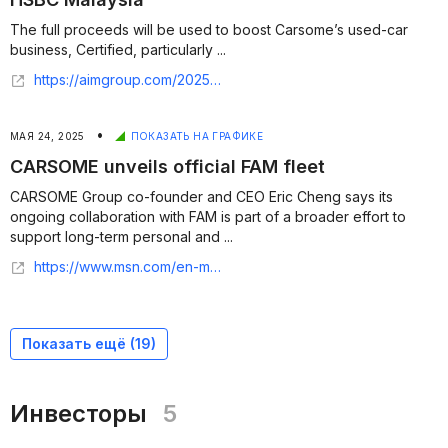
The full proceeds will be used to boost Carsome’s used-car
business, Certified, particularly ...
https://aimgroup.com/2025/07/16/carsome-raises-15m-in-debt-funding-from-hsbc-malaysia/
•
МАЯ 24, 2025
ПОКАЗАТЬ НА ГРАФИКЕ
CARSOME unveils official FAM fleet
CARSOME Group co-founder and CEO Eric Cheng says its
ongoing collaboration with FAM is part of a broader effort to
support long-term personal and ...
https://www.msn.com/en-my/news/other/carsome-unveils-official-fam-fleet/ar-AA1FhOAr
Показать ещё (
19
)
Инвесторы
5