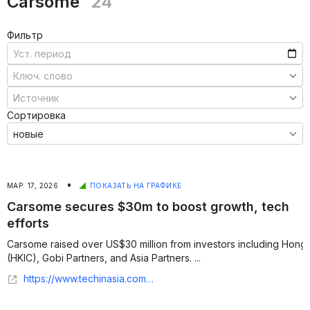
Carsome
24
Фильтр
Сортировка
•
МАР. 17, 2026
ПОКАЗАТЬ НА ГРАФИКЕ
Carsome secures $30m to boost growth, tech
efforts
Carsome raised over US$30 million from investors including Hong
(HKIC), Gobi Partners, and Asia Partners. ...
https://www.techinasia.com/news/carsome-secures-30m-to-boost-growth-tech-efforts