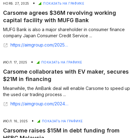
•
НОЯБ. 27, 2025
ПОКАЗАТЬ НА ГРАФИКЕ
Carsome agrees $36M revolving working
capital facility with MUFG Bank
MUFG Bank is also a major shareholder in consumer finance
company Japan Consumer Credit Service ...
https://aimgroup.com/2025/11/27/carsome-agrees-36m-revolving-working-capital-facility-with-mufg-bank/
•
ИЮЛ. 17, 2025
ПОКАЗАТЬ НА ГРАФИКЕ
Carsome collaborates with EV maker, secures
$21M in financing
Meanwhile, the AmBank deal will enable Carsome to speed up
the used car trading process ...
https://aimgroup.com/2024/07/17/carsome-collaborates-with-ev-maker-secures-21m-in-financing/
•
ИЮЛ. 16, 2025
ПОКАЗАТЬ НА ГРАФИКЕ
Carsome raises $15M in debt funding from
HSBC Malaysia