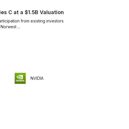
es C at a $1.5B Valuation
ticipation from existing investors
including Georgian, Salesforce Ventures, and Norwest ...
NVIDIA