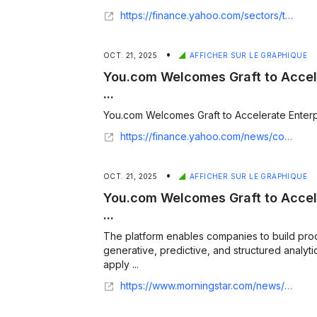
https://finance.yahoo.com/sectors/technology/articles/com-backs-weaver-joint-venture-163100957.html
•
OCT. 21, 2025
AFFICHER SUR LE GRAPHIQUE
You.com Welcomes Graft to Accele
...
You.com Welcomes Graft to Accelerate Enterpri
https://finance.yahoo.com/news/com-welcomes-graft-accelerate-enterprise-153000820.html
•
OCT. 21, 2025
AFFICHER SUR LE GRAPHIQUE
You.com Welcomes Graft to Accele
...
The platform enables companies to build pro
generative, predictive, and structured analyti
apply ...
https://www.morningstar.com/news/business-wire/20251021613743/youcom-welcomes-graft-to-accelerate-enterprise-ai-search-infrastructure