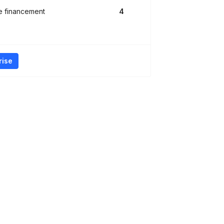
e financement
4
rise