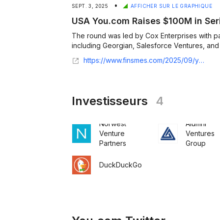
•
SEPT. 3, 2025
AFFICHER SUR LE GRAPHIQUE
USA You.com Raises $100M in Seri
The round was led by Cox Enterprises with par
https://www.finsmes.com/2025/09/you-com-raises-100m-in-series-c-at-a-1-5b-valuation.html
Investisseurs
4
Norwest
Alumni
Venture
Ventures
Partners
Group
DuckDuckGo