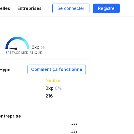
elles
Entreprises
Se connecter
Registre
0
xp
0%
BATTAGE MÉDIATIQUE
Comment ça fonctionne
aHype
Neutre
0xp
0%
216
entreprise
***
***