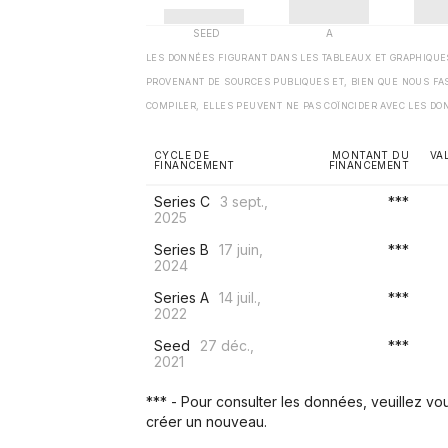
LES DONNÉES FIGURANT DANS LES TABLEAUX ET GRAPHIQU
PROVENANT DE SOURCES PUBLIQUES ET, BIEN QUE NOUS FA
COMPILER, ELLES PEUVENT NE PAS COÏNCIDER AVEC LES DO
CYCLE DE
MONTANT DU
VA
FINANCEMENT
FINANCEMENT
Series C
3 sept.,
***
2025
Series B
17 juin,
***
2024
Series A
14 juil.,
***
2022
Seed
27 déc.,
***
2021
*** - Pour consulter les données, veuillez v
créer un nouveau.