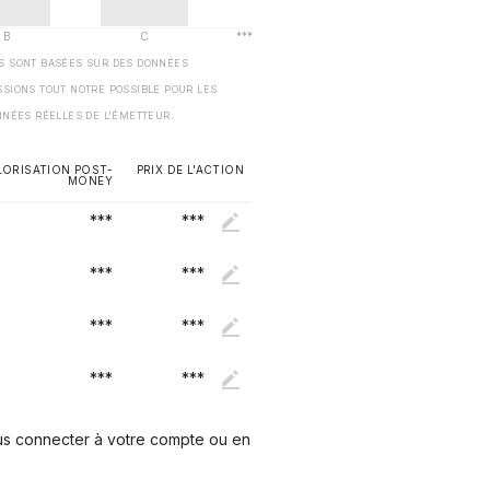
ES SONT BASÉES SUR DES DONNÉES
SSIONS TOUT NOTRE POSSIBLE POUR LES
NNÉES RÉELLES DE L'ÉMETTEUR.
LORISATION POST-
PRIX DE L'ACTION
MONEY
***
***
***
***
***
***
***
***
ous connecter à votre compte ou en