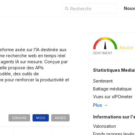
Nouv
Neutre
eforme axée sur l’IA destinée aux
SENTIMENT
 une recherche web en temps réel
s agents IA sur mesure. Conçue par
elle propose des APIs
Statistiques Medi
dèle, des outils de
ée pour renforcer la productivité et
Sentiment
Battage médiatique
Vues sur xIPOmeter
Plus
Informations sur l'
SEMAINE
MOIS
ANNÉE
Valorisation
Fonds propres levés