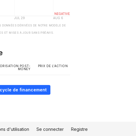
S DONNÉES DÉRIVÉES DE NOTRE MODÈLE DE
ES ET MISES À JOUR SANS PRÉAVIS.
e
ORISATION POST-
PRIX DE L'ACTION
MONEY
e cycle de financement
ns d'utilisation
Se connecter
Registre