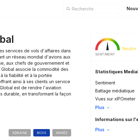
Nouv
bal
Neutre
des services de vols d'affaires dans
SENTIMENT
rant un réseau mondial d'avions aux
ise, aux chefs de gouvernement et
ta Global associe la commodité des
Statistiques Medi
 la fiabilité et à la portée
rant ainsi à ses clients un service
Sentiment
 Global est de rendre l'aviation
Battage médiatique
us durable, en transformant la façon
Vues sur xIPOmeter
Plus
Informations sur l'
Plus
SEMAINE
MOIS
ANNÉE