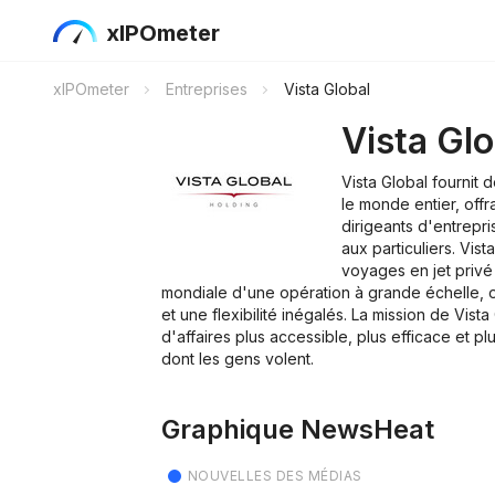
xIPOmeter
xIPOmeter
Entreprises
Vista Global
Vista Glo
Vista Global fournit 
le monde entier, off
dirigeants d'entrepr
aux particuliers. Vis
voyages en jet privé à
mondiale d'une opération à grande échelle, off
et une flexibilité inégalés. La mission de Vista
d'affaires plus accessible, plus efficace et pl
dont les gens volent.
Graphique NewsHeat
NOUVELLES DES MÉDIAS