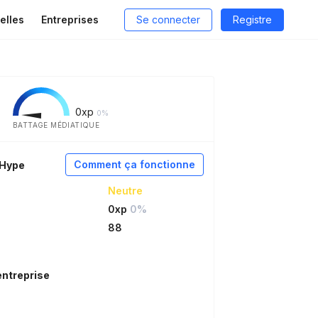
elles
Entreprises
Se connecter
Registre
0
xp
0%
BATTAGE MÉDIATIQUE
Comment ça fonctionne
aHype
Neutre
0xp
0%
88
entreprise