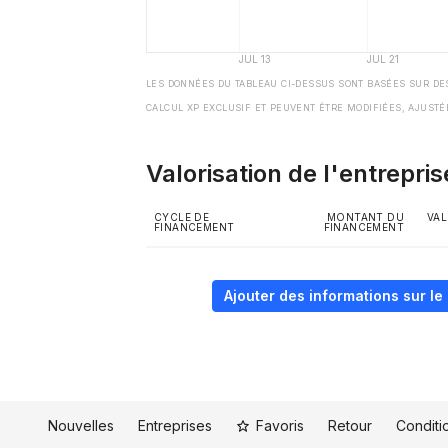
LES DONNÉES DU TABLEAU CI-DESSUS SONT BASÉES SUR DE
CALCUL XP EXCLUSIF ET PEUVENT ÊTRE MODIFIÉES, AJUSTÉ
Valorisation de l'entrepris
CYCLE DE
MONTANT DU
VAL
FINANCEMENT
FINANCEMENT
Ajouter des informations sur l
Nouvelles
Entreprises
Favoris
Retour
Conditio