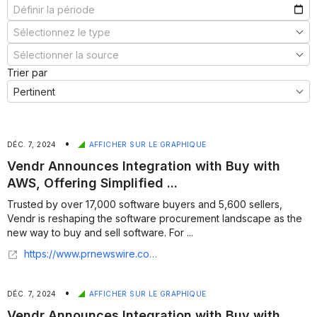
Trier par
•
DÉC. 7, 2024
AFFICHER SUR LE GRAPHIQUE
Vendr Announces Integration with Buy with
AWS, Offering Simplified ...
Trusted by over 17,000 software buyers and 5,600 sellers,
Vendr is reshaping the software procurement landscape as the
new way to buy and sell software. For ...
https://www.prnewswire.com/news-releases/vendr-announces-integration-with-buy-with-aws-offering-simplified-procurement-for-aws-customers-302324996.html
•
DÉC. 7, 2024
AFFICHER SUR LE GRAPHIQUE
Vendr Announces Integration with Buy with