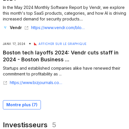
In the May 2024 Monthly Software Report by Vendr, we explore
this month's top SaaS products, categories, and how Al is driving
increased demand for security products....
Vendr
https://www.vendr.com/blog/introducing-the-monthly-software-report-by-vendr
•
JANV. 17, 2024
AFFICHER SUR LE GRAPHIQUE
Boston tech layoffs 2024: Vendr cuts staff in
2024 - Boston Business ...
Startups and established companies alike have renewed their
commitment to profitability as ...
https://www.bizjournals.com/boston/news/2024/01/16/vendr-cuts-staff-unicorn-software-boston.html
Montre plus (
7
)
Investisseurs
5