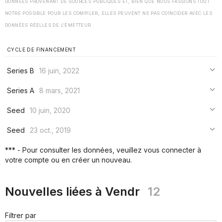
DONNÉES PROVENANT DE SOURCES PUBLIQUES ET, BIEN QUE NOUS FASSIONS TOUT
NOTRE POSSIBLE POUR LES COMPILER, ELLES PEUVENT NE PAS COÏNCIDER AVEC LES
DONNÉES RÉELLES DE L'ÉMETTEUR.
CYCLE DE FINANCEMENT
Series B
16 juin, 2022
***
Series A
8 mars, 2021
***
***
Seed
10 juin, 2020
***
***
***
Seed
23 oct., 2019
***
***
***
*** - Pour consulter les données, veuillez vous connecter à
***
votre compte ou en créer un nouveau.
***
***
Nouvelles liées à Vendr
12
Filtrer par