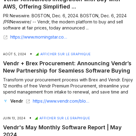
AWS, Offering Simplified ...
PR Newswire. BOSTON, Dec. 6, 2024. BOSTON, Dec. 6, 2024
/PRNewswire/ -- Vendr, the modern platform to buy and sell
software at fair prices, today announced ...
https://www.morningstar.com/news/pr-newswire/20241206ne73973/vendr-announces-integration-with-buy-with-aws-offering-simplified-procurement-for-aws-customers
•
AOÛT 5, 2024
AFFICHER SUR LE GRAPHIQUE
Vendr + Brex Procurement: Announcing Vendr’s
New Partnership for Seamless Software Buying
Transform your procurement process with Brex and Vendr. Enjoy
12 months of free Vendr Premium Procurement, streamline your
spend management from intake to renewal, and save time and
money....
Vendr
https://www.vendr.com/blog/vendr-new-partnership-with-brex
•
JUIN 13, 2024
AFFICHER SUR LE GRAPHIQUE
Vendr's May Monthly Software Report | May
2024