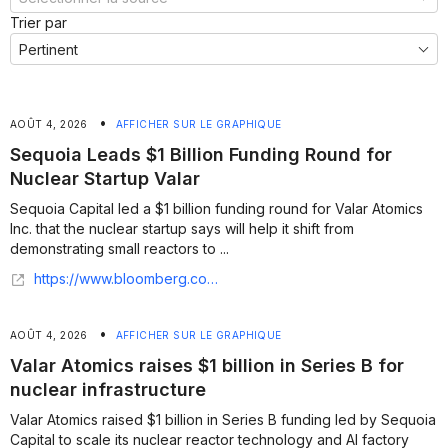
Trier par
•
AOÛT 4, 2026
AFFICHER SUR LE GRAPHIQUE
Sequoia Leads $1 Billion Funding Round for
Nuclear Startup Valar
Sequoia Capital led a $1 billion funding round for Valar Atomics
Inc. that the nuclear startup says will help it shift from
demonstrating small reactors to ...
https://www.bloomberg.com/news/articles/2026-08-03/sequoia-leads-1-billion-funding-round-for-nuclear-startup-valar?srnd=homepage-americas
•
AOÛT 4, 2026
AFFICHER SUR LE GRAPHIQUE
Valar Atomics raises $1 billion in Series B for
nuclear infrastructure
Valar Atomics raised $1 billion in Series B funding led by Sequoia
Capital to scale its nuclear reactor technology and AI factory