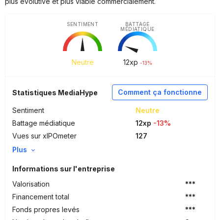
plus évolutive et plus viable commercialement.
SENTIMENT
BATTAGE
MÉDIATIQUE
Neutre
12
xp
-13%
Comment ça fonctionne
Statistiques MediaHype
Sentiment
Neutre
Battage médiatique
12xp
-13%
Vues sur xIPOmeter
127
Plus
Informations sur l'entreprise
Valorisation
***
Financement total
***
Fonds propres levés
***