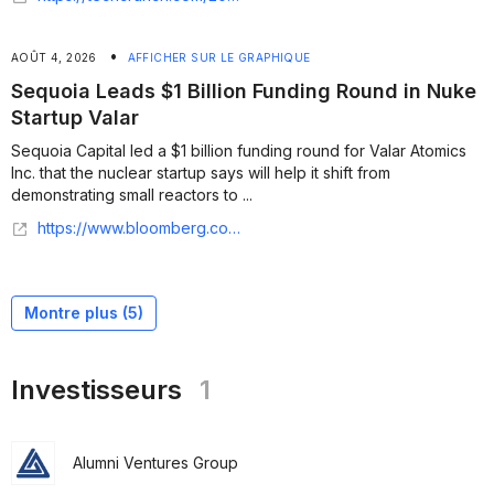
•
AOÛT 4, 2026
AFFICHER SUR LE GRAPHIQUE
Sequoia Leads $1 Billion Funding Round in Nuke
Startup Valar
Sequoia Capital led a $1 billion funding round for Valar Atomics
Inc. that the nuclear startup says will help it shift from
demonstrating small reactors to ...
https://www.bloomberg.com/news/articles/2026-08-03/sequoia-leads-1-billion-funding-round-for-nuclear-startup-valar
Montre plus (
5
)
Investisseurs
1
Alumni Ventures Group