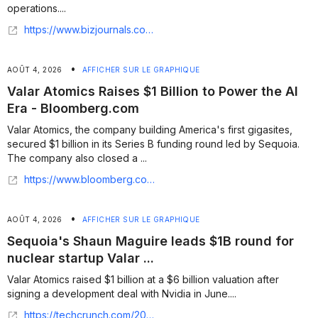
operations....
https://www.bizjournals.com/losangeles/news/2026/08/03/valar-atomics-funding-nuclear-infrastructure.html
•
AOÛT 4, 2026
AFFICHER SUR LE GRAPHIQUE
Valar Atomics Raises $1 Billion to Power the AI
Era - Bloomberg.com
Valar Atomics, the company building America's first gigasites,
secured $1 billion in its Series B funding round led by Sequoia.
The company also closed a ...
https://www.bloomberg.com/news/videos/2026-08-03/the-nuclear-startup-betting-big-on-ai-video
•
AOÛT 4, 2026
AFFICHER SUR LE GRAPHIQUE
Sequoia's Shaun Maguire leads $1B round for
nuclear startup Valar ...
Valar Atomics raised $1 billion at a $6 billion valuation after
signing a development deal with Nvidia in June....
https://techcrunch.com/2026/08/03/sequoias-shaun-maguire-leads-1b-round-for-nuclear-startup-valar-atomics/