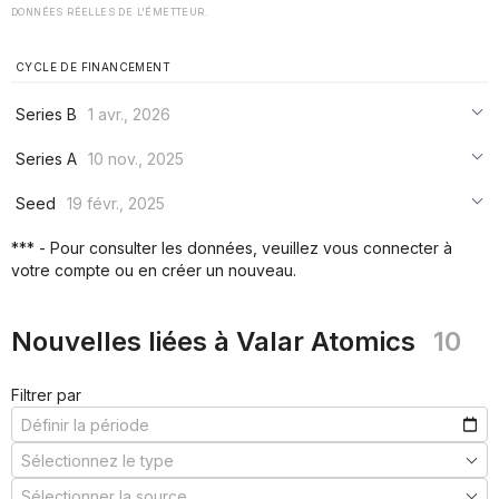
DONNÉES RÉELLES DE L'ÉMETTEUR.
CYCLE DE FINANCEMENT
Series B
1 avr., 2026
***
Series A
10 nov., 2025
***
***
Seed
19 févr., 2025
***
***
***
*** - Pour consulter les données, veuillez vous connecter à
***
votre compte ou en créer un nouveau.
***
***
Nouvelles liées à Valar Atomics
10
Filtrer par