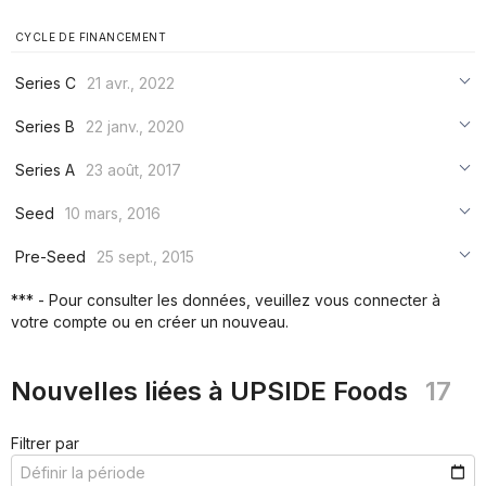
CYCLE DE FINANCEMENT
Series C
21 avr., 2022
***
Series B
22 janv., 2020
***
***
Series A
23 août, 2017
***
***
***
Seed
10 mars, 2016
***
***
***
Pre-Seed
25 sept., 2015
***
***
***
*** - Pour consulter les données, veuillez vous connecter à
***
votre compte ou en créer un nouveau.
***
***
Nouvelles liées à UPSIDE Foods
17
Filtrer par