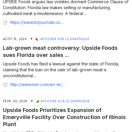
UPSIDE Foods argues law violates dormant Commerce Clause of
Constitution. Florida law makes selling or manufacturing
cultivated meat a misdemeanor. A federal ...
https://www.bizjournals.com/orlando/news/2025/04/29/cultivated-meat-ban-florida-law-judge-challenge.html
•
AOÛT 15, 2024
AFFICHER SUR LE GRAPHIQUE
Lab-grown meat controversy: Upside Foods
sues Florida over sales ...
Upside Foods has filed a lawsuit against the state of Florida,
claiming that the ban on the sale of lab-grown meat is
unconstitutional....
http://www.msn.com/en-ie/money/other/lab-grown-meat-controversy-upside-foods-sues-florida-over-sales-ban/ar-AA1oNpND?apiversion=v2&noservercache=1&domshim=1&renderwebcomponents=1&wcseo=1&batchservertelemetry=1&noservertelemetry=1
•
FÉVR. 26, 2024
AFFICHER SUR LE GRAPHIQUE
Upside Foods Prioritizes Expansion of
Emeryville Facility Over Construction of Illinois
Plant