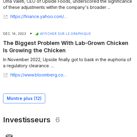
Uma Valeti, CEO of Upside Foods, underscored the significance
of these adjustments within the company's broader ...
https://finance.yahoo.com/news/upside-foods-prioritizes-expansion-emeryville-080000360.html
•
DÉC. 14, 2023
AFFICHER SUR LE GRAPHIQUE
The Biggest Problem With Lab-Grown Chicken
Is Growing the Chicken
In November 2022, Upside finally got to bask in the euphoria of
a regulatory clearance. ...
https://www.bloomberg.com/news/features/2023-12-14/upside-foods-struggles-with-lab-grown-chicken-despite-600-million
Montre plus (
12
)
Investisseurs
6