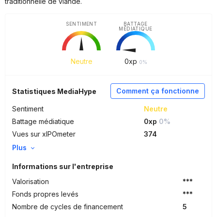
traditionnelle de viande.
SENTIMENT
BATTAGE
MÉDIATIQUE
Neutre
0
xp
0%
Comment ça fonctionne
Statistiques MediaHype
Sentiment
Neutre
Battage médiatique
0xp
0%
Vues sur xIPOmeter
374
Plus
Informations sur l'entreprise
Valorisation
***
Fonds propres levés
***
Nombre de cycles de financement
5