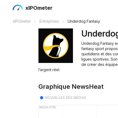
xIPOmeter
xIPOmeter
Entreprises
Underdog Fantasy
Underdog
Underdog Fantasy e
fantasy sport proposa
quotidiens et des co
ligues sportives. Son
de créer des équipe
l’argent réel.
Graphique NewsHeat
NOUVELLES DES MÉDIAS