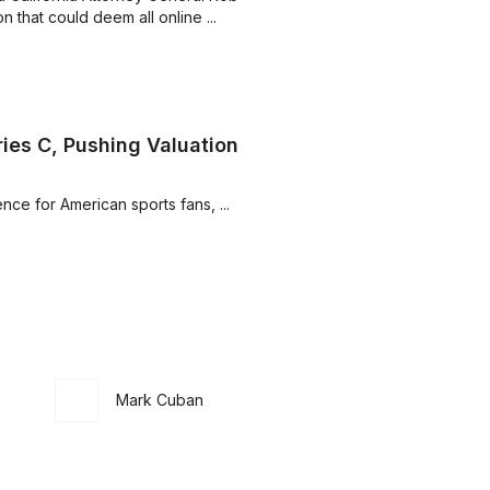
n that could deem all online ...
ies C, Pushing Valuation
Underdog’s focus is creating the best experience for American sports fans, ...
Mark Cuban