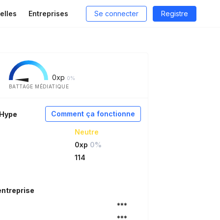
elles
Entreprises
Se connecter
Registre
0
xp
0%
BATTAGE MÉDIATIQUE
Comment ça fonctionne
aHype
Neutre
0xp
0%
114
entreprise
***
***