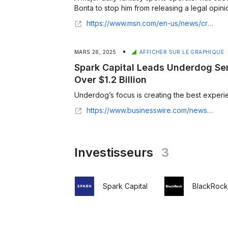
Bonta to stop him from releasing a legal opinio
https://www.msn.com/en-us/news/crime/underdog-fantasy-sues-california-ag-over-incoming-legal-opinion-outlawing-fantasy-sports/ar-AA1HMNK4
•
MARS 26, 2025
AFFICHER SUR LE GRAPHIQUE
Spark Capital Leads Underdog Ser
Over $1.2 Billion
https://www.businesswire.com/news/home/20250326332418/en/Spark-Capital-Leads-Underdog-Series-C-Pushing-Valuation-Over-%241.2-Billion
Investisseurs
3
Spark Capital
BlackRock