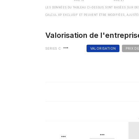
LES DONNÉES DU TABLEAU CI-DESSUS SONT BASÉES SUR DE
CALCUL XP EXCLUSIF ET PEUVENT ÊTRE MODIFIÉES, AJUSTÉ
Valorisation de l'entrepris
SERIES C
***
VALORISATION
PRIX D