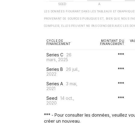
LES DONNÉES FIGURANT DANS LES TABLEAUX ET GRAPHIQU
PROVENANT DE SOURCES PUBLIQUES ET, BIEN QUE NOUS FA
COMPILER, ELLES PEUVENT NE PAS COÏNCIDER AVEC LES DO
CYCLE DE
MONTANT DU
VA
FINANCEMENT
FINANCEMENT
Series C
26
***
mars, 2025
Series B
26 juil.,
***
2022
Series A
3 mai,
***
2021
Seed
14 oct.,
***
2020
*** - Pour consulter les données, veuillez v
créer un nouveau.