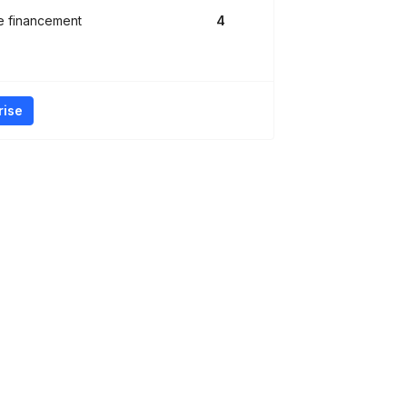
e financement
4
rise