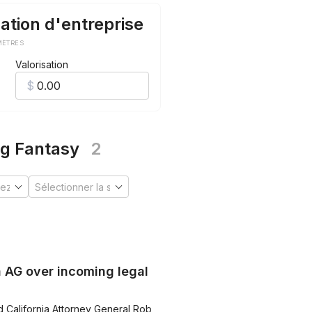
ation d'entreprise
MÈTRES
Valorisation
og Fantasy
2
 AG over incoming legal
d California Attorney General Rob