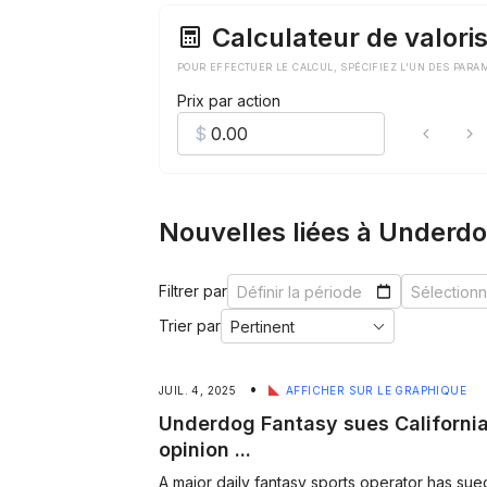
Calculateur de valoris
POUR EFFECTUER LE CALCUL, SPÉCIFIEZ L'UN DES PARA
Prix par action
Nouvelles liées à Underd
Filtrer par
Trier par
•
JUIL. 4, 2025
AFFICHER SUR LE GRAPHIQUE
Underdog Fantasy sues California
opinion ...
A major daily fantasy sports operator has sue