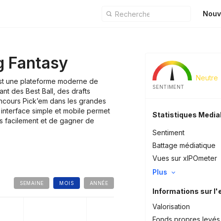
Nouv
 Fantasy
Neutre
st une plateforme moderne de
SENTIMENT
nt des Best Ball, des drafts
ncours Pick’em dans les grandes
 interface simple et mobile permet
Statistiques Medi
s facilement et de gagner de
Sentiment
Battage médiatique
Vues sur xIPOmeter
Plus
SEMAINE
MOIS
ANNÉE
Informations sur l'
Valorisation
Fonds propres levés