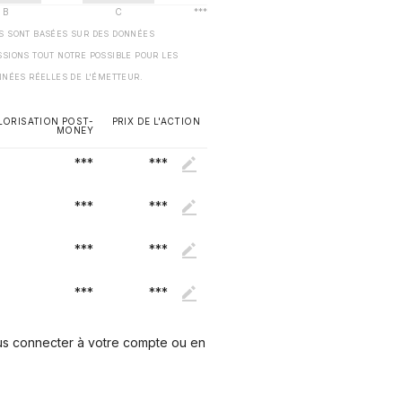
ES SONT BASÉES SUR DES DONNÉES
SSIONS TOUT NOTRE POSSIBLE POUR LES
NNÉES RÉELLES DE L'ÉMETTEUR.
LORISATION POST-
PRIX DE L'ACTION
MONEY
***
***
***
***
***
***
***
***
ous connecter à votre compte ou en